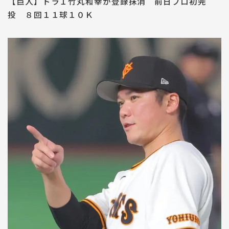
【巨人】ドラ１竹丸和幸が登録抹消 前日プロ初完
投 ８回１１球１０Ｋ