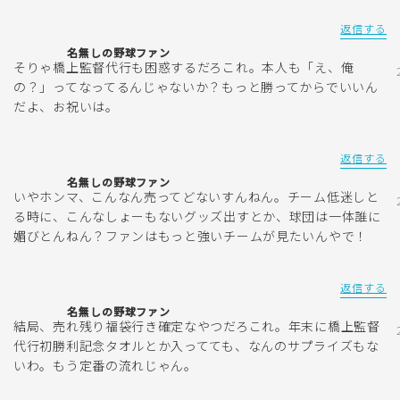
返信する
名無しの野球ファン
そりゃ橋上監督代行も困惑するだろこれ。本人も「え、俺
の？」ってなってるんじゃないか？もっと勝ってからでいいん
だよ、お祝いは。
返信する
名無しの野球ファン
いやホンマ、こんなん売ってどないすんねん。チーム低迷しと
る時に、こんなしょーもないグッズ出すとか、球団は一体誰に
媚びとんねん？ファンはもっと強いチームが見たいんやで！
返信する
名無しの野球ファン
結局、売れ残り福袋行き確定なやつだろこれ。年末に橋上監督
代行初勝利記念タオルとか入ってても、なんのサプライズもな
いわ。もう定番の流れじゃん。