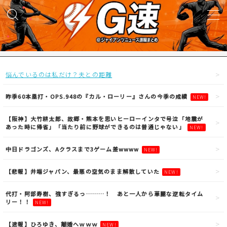
MENU
試合実況
悩んでいるのは私だけ？夫との距離
得点映像
昨季60本塁打・OPS.948の『カル・ローリー』さんの今季の成績
NEW!
【阪神】大竹耕太郎、故郷・熊本を思いヒーローインタで号泣「地震が
試合結果
あった時に帰省」「当たり前に野球ができるのは普通じゃない」
NEW!
中日ドラゴンズ、Aクラスまで3ゲーム差wwww
NEW!
議論・雑談
【悲報】井端ジャパン、最悪の空気のまま解散していた
NEW!
ニュース
代打・阿部寿樹、強すぎるっ………！ あと一人から華麗な逆転タイム
リー！！
NEW!
【速報】ひろゆき、離婚へｗｗｗ
NEW!