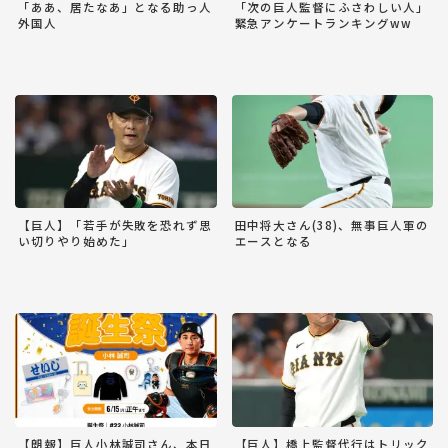
「ああ、居たなあ」となる助っ人
「次の巨人監督にふさわしい人」
外国人
緊急アンケートランキングww
【巨人】「若手が失敗を恐れず思
田中将大さん(38)、無事巨人軍の
い切りやり始めた」
エースとなる
【朗報】巨人小林誠司さん、本日
【巨人】橋上監督代行はトリック