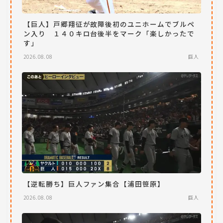
【巨人】戸郷翔征が故障後初のユニホームでブルペ
ン入り １４０キロ台後半をマーク「楽しかったで
す」
2026.08.08
巨人
【逆転勝ち】巨人ファン集合【浦田笹原】
2026.08.08
巨人