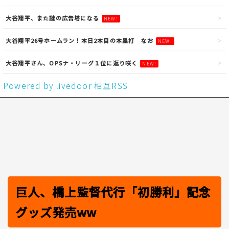
大谷翔平、また謎の広告塔になる
NEW!
大谷翔平26号ホームラン！本日2本目の本塁打 なお
NEW!
大谷翔平さん、OPSナ・リーグ１位に返り咲く
NEW!
Powered by livedoor 相互RSS
巨人、橋上監督代行「初勝利」記念
グッズ発売ww