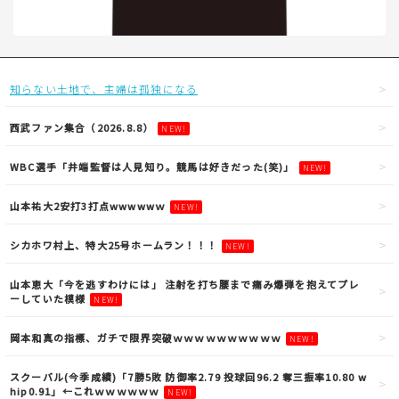
知らない土地で、主婦は孤独になる
西武ファン集合（2026.8.8）
NEW!
WBC選手「井端監督は人見知り。競馬は好きだった(笑)」
NEW!
山本祐大2安打3打点wwwwwｗ
NEW!
シカホワ村上、特大25号ホームラン！！！
NEW!
山本恵大「今を逃すわけには」 注射を打ち腰まで痛み爆弾を抱えてプレ
ーしていた模様
NEW!
岡本和真の指標、ガチで限界突破ｗｗｗｗｗｗｗｗｗｗ
NEW!
スクーバル(今季成績)「7勝5敗 防御率2.79 投球回96.2 奪三振率10.80 w
hip0.91」←これｗｗｗｗｗｗ
NEW!