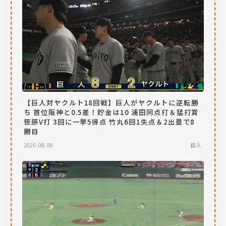
【巨人対ヤクルト18回戦】巨人がヤクルトに逆転勝
ち 首位阪神と0.5差！貯金は10 浦田同点打＆猛打賞
笹原V打 3回に一挙5得点 竹丸6回1失点＆2出塁で8
勝目
2026.08.08
巨人