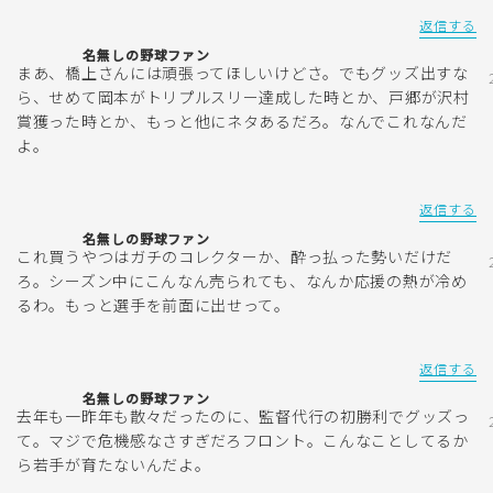
返信する
名無しの野球ファン
まあ、橋上さんには頑張ってほしいけどさ。でもグッズ出すな
ら、せめて岡本がトリプルスリー達成した時とか、戸郷が沢村
賞獲った時とか、もっと他にネタあるだろ。なんでこれなんだ
よ。
返信する
名無しの野球ファン
これ買うやつはガチのコレクターか、酔っ払った勢いだけだ
ろ。シーズン中にこんなん売られても、なんか応援の熱が冷め
るわ。もっと選手を前面に出せって。
返信する
名無しの野球ファン
去年も一昨年も散々だったのに、監督代行の初勝利でグッズっ
て。マジで危機感なさすぎだろフロント。こんなことしてるか
ら若手が育たないんだよ。