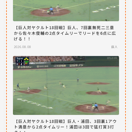
【巨人対ヤクルト18回戦】巨人、7回裏無死二三塁
から佐々木俊輔の2点タイムリーでリードを6点に広
げる！！
2026.08.08
巨人
【巨人対ヤクルト18回戦】巨人・浦田、3回裏1アウ
ト満塁から2点タイムリー！浦田は3回で猛打賞3打