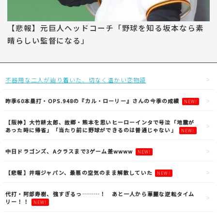
【悲報】元巨人ヘッドコーチ「野球を知る坂本なら素
晴らしい監督になる」
不器用な二人が辿り着いた、切なく温かい恋物語
昨季60本塁打・OPS.948の『カル・ローリー』さんの今季の成績
NEW!
【阪神】大竹耕太郎、故郷・熊本を思いヒーローインタで号泣「地震が
あった時に帰省」「当たり前に野球ができるのは普通じゃない」
NEW!
中日ドラゴンズ、Aクラスまで3ゲーム差wwww
NEW!
【悲報】井端ジャパン、最悪の空気のまま解散していた
NEW!
代打・阿部寿樹、強すぎるっ………！ あと一人から華麗な逆転タイム
リー！！
NEW!