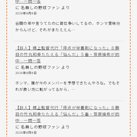
中…一問一答
に
名無しの野球ファン
より
2026年8月8日
谷間の年や言うてたのに首位争いしてるの、ホンマ意味分
からんけど、それがまたええん…
【巨人】橋上監督代行「得点が栄養剤になった」８勝
目の竹丸和幸たたえる「悩んだ」５番・笹原操希が的
中…一問一答
に
名無しの野球ファン
より
2026年8月8日
ホンマ、誰が今のメンバーを予想できたんやろな。でもそ
れが良い方に転がってるから、…
【巨人】橋上監督代行「得点が栄養剤になった」８勝
目の竹丸和幸たたえる「悩んだ」５番・笹原操希が的
中…一問一答
に
名無しの野球ファン
より
2026年8月8日