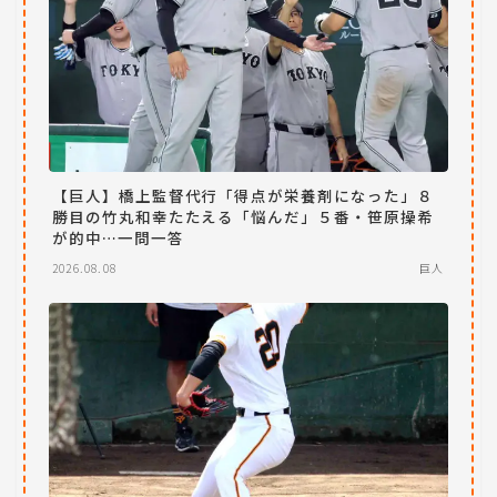
【巨人】橋上監督代行「得点が栄養剤になった」８
勝目の竹丸和幸たたえる「悩んだ」５番・笹原操希
が的中…一問一答
2026.08.08
巨人