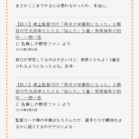
まさかここまでやるとは思わなかったわ、本当に。
【巨人】橋上監督代行「得点が栄養剤になった」８勝
目の竹丸和幸たたえる「悩んだ」５番・笹原操希が的
中…一問一答
に
名無しの野球ファン
より
2026年8月8日
泉口が安定してるのは大きいけど、笹原とかもよく5番任
されるようになったよな。去年…
【巨人】橋上監督代行「得点が栄養剤になった」８勝
目の竹丸和幸たたえる「悩んだ」５番・笹原操希が的
中…一問一答
に
名無しの野球ファン
より
2026年8月8日
監督コーチ陣の手腕はもちろんだが、選手たちが期待をは
るかに超えてるのがデカいよな…