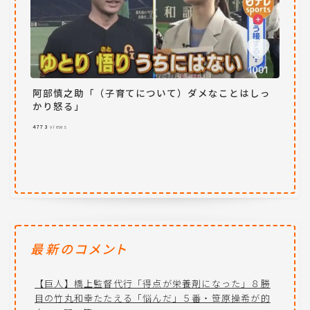
阿部慎之助「（子育てについて）ダメなことはしっ
かり怒る」
4773
views
最新のコメント
【巨人】橋上監督代行「得点が栄養剤になった」８勝
目の竹丸和幸たたえる「悩んだ」５番・笹原操希が的