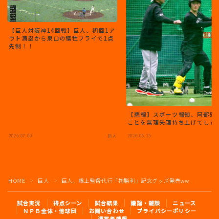
【巨人対阪神14回戦】巨人、初回1ア
ウト満塁から泉口の犠牲フライで1点
先制！！
【悲報】スポーツ報知、阿部監
ことを無理矢理持ち上げてしま
2026.07.09
巨人
2026.05.25
HOME
巨人
巨人、橋上監督代行「初勝利」記念グッズ発売ww
＞
＞
試合実況
得点シーン
試合結果
議論・雑談
ニュース
ＮＰＢ全体・他球団
お問い合わせ
プライバシーポリシー
運営者情報