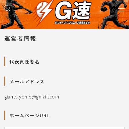
MENU
運営者情報
試合実況
得点映像
代表責任者名
試合結果
メールアドレス
議論・雑談
giants.yome@gmail.com
ニュース
ホームページURL