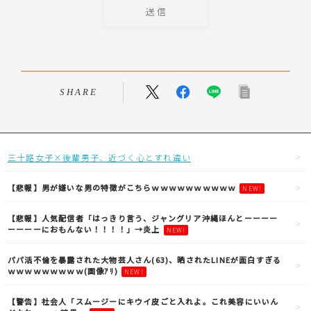
SHARE
三十路女子×後輩男子、近づく心とすれ違い
【悲報】男が嫌いな男の特徴がこちらｗｗｗｗｗｗｗｗｗｗ
NEW!
【悲報】人気配信者「はっきり言う、ジャングリア沖縄ほんとーーーー
ーーーーにおもんない！！！！」→炎上
NEW!
パパ活不倫を暴露された大物芸人さん(63)、晒されたLINEが面白すぎる
ｗｗｗｗｗｗｗｗｗ(画像ｱﾘ)
NEW!
【警告】社会人「スムージーにキウイ皮ごと入れよ。これ美容にいいん