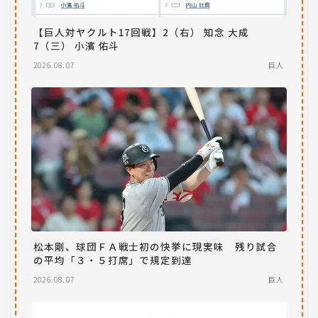
【巨人対ヤクルト17回戦】2（右） 知念 大成
7（三） 小濱 佑斗
2026.08.07
巨人
松本剛、球団ＦＡ戦士初の快挙に現実味 残り試合
の平均「３・５打席」で規定到達
2026.08.07
巨人