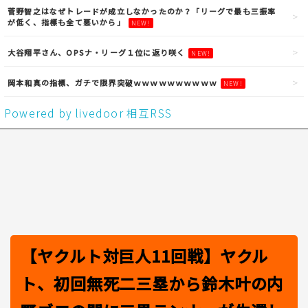
菅野智之はなぜトレードが成立しなかったのか？「リーグで最も三振率
が低く、指標も全て悪いから」
NEW!
大谷翔平さん、OPSナ・リーグ１位に返り咲く
NEW!
岡本和真の指標、ガチで限界突破ｗｗｗｗｗｗｗｗｗｗ
NEW!
Powered by livedoor 相互RSS
【ヤクルト対巨人11回戦】ヤクル
ト、初回無死二三塁から鈴木叶の内