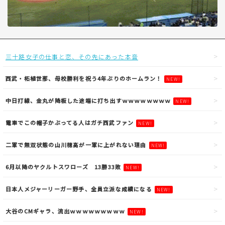
三十路女子の仕事と恋、その先にあった本音
西武・柘植世那、母校勝利を祝う4年ぶりのホームラン！
NEW!
中日打線、金丸が降板した途端に打ち出すｗｗｗｗｗｗｗｗ
NEW!
電車でこの帽子かぶってる人はガチ西武ファン
NEW!
二軍で無双状態の山川穂高が一軍に上がれない理由
NEW!
6月以降のヤクルトスワローズ 13勝33敗
NEW!
日本人メジャーリーガー野手、全員立派な成績になる
NEW!
大谷のCMギャラ、流出ｗｗｗｗｗｗｗｗｗ
NEW!