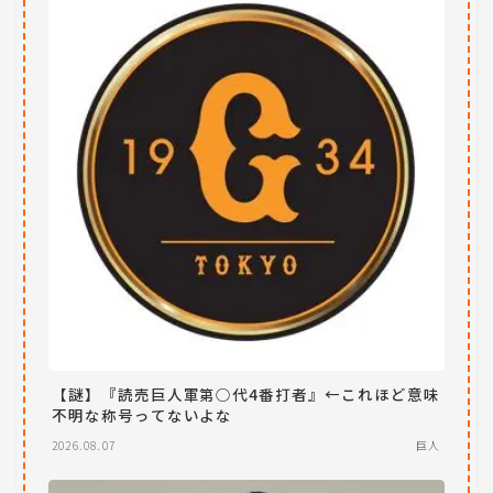
【謎】『読売巨人軍第○代4番打者』←これほど意味
不明な称号ってないよな
2026.08.07
巨人