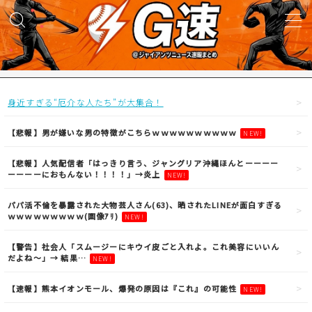
MENU
試合実況
身近すぎる“厄介な人たち”が大集合！
得点映像
【悲報】男が嫌いな男の特徴がこちらｗｗｗｗｗｗｗｗｗｗ
NEW!
【悲報】人気配信者「はっきり言う、ジャングリア沖縄ほんとーーーー
試合結果
ーーーーにおもんない！！！！」→炎上
NEW!
パパ活不倫を暴露された大物芸人さん(63)、晒されたLINEが面白すぎる
議論・雑談
ｗｗｗｗｗｗｗｗｗ(画像ｱﾘ)
NEW!
【警告】社会人「スムージーにキウイ皮ごと入れよ。これ美容にいいん
ニュース
だよね〜」→ 結果…
NEW!
【速報】熊本イオンモール、爆発の原因は『これ』の可能性
NEW!