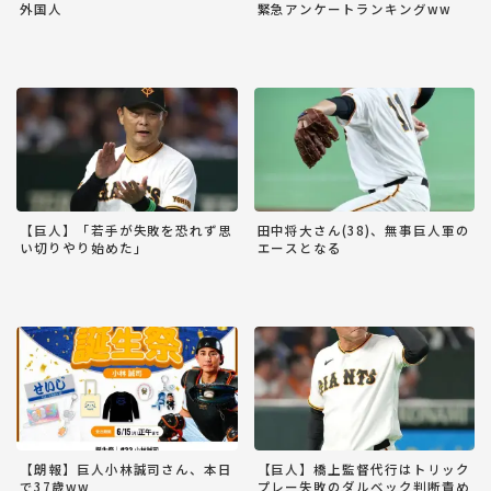
外国人
緊急アンケートランキングww
【巨人】「若手が失敗を恐れず思
田中将大さん(38)、無事巨人軍の
い切りやり始めた」
エースとなる
【朗報】巨人小林誠司さん、本日
【巨人】橋上監督代行はトリック
で37歳ww
プレー失敗のダルベック判断責め