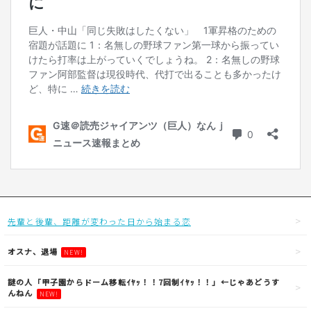
先輩と後輩、距離が変わった日から始まる恋
オスナ、退場
NEW!
謎の人「甲子園からドーム移転ｲﾔｯ！！7回制ｲﾔｯ！！」←じゃあどうす
んねん
NEW!