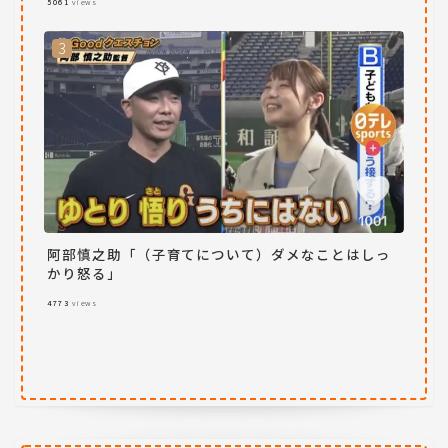
5061
views
阿部慎之助「（子育てについて）ダメなことはしっ
かり怒る」
4773
views