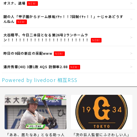
オスナ、退場
NEW!
謎の人「甲子園からドーム移転ｲﾔｯ！！7回制ｲﾔｯ！！」←じゃあどうす
んねん
NEW!
大谷翔平、今日二本目となる第26号2ランホームラ
ン！！！！！！！！！！！！！！！！！！！！！！
NEW!
昨日の9回の新庄の采配www
NEW!
涌井秀章(40) 3勝1敗 4QS 防御率2.88
NEW!
Powered by livedoor 相互RSS
「ああ、居たなあ」となる助っ人
「次の巨人監督にふさわしい人」