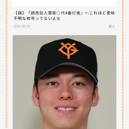
【謎】『読売巨人軍第○代4番打者』←これほど意味
不明な称号ってないよな
2026.08.07
巨人