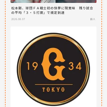
松本剛、球団ＦＡ戦士初の快挙に現実味 残り試合
の平均「３・５打席」で規定到達
2026.08.07
巨人