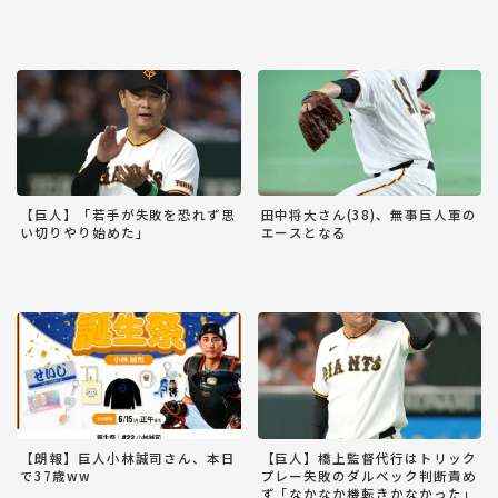
【巨人】「若手が失敗を恐れず思
田中将大さん(38)、無事巨人軍の
い切りやり始めた」
エースとなる
【朗報】巨人小林誠司さん、本日
【巨人】橋上監督代行はトリック
で37歳ww
プレー失敗のダルベック判断責め
ず「なかなか機転きかなかった」