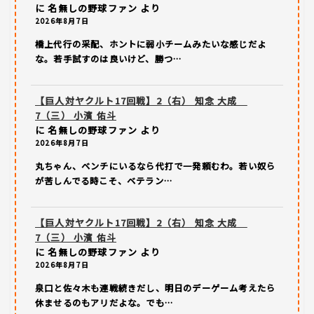
に
名無しの野球ファン
より
2026年8月7日
橋上代行の采配、ホントに弱小チームみたいな感じだよ
な。若手試すのは良いけど、勝つ…
【巨人対ヤクルト17回戦】2（右） 知念 大成
7（三） 小濱 佑斗
に
名無しの野球ファン
より
2026年8月7日
丸ちゃん、ベンチにいるなら代打で一発頼むわ。若い奴ら
が苦しんでる時こそ、ベテラン…
【巨人対ヤクルト17回戦】2（右） 知念 大成
7（三） 小濱 佑斗
に
名無しの野球ファン
より
2026年8月7日
泉口と佐々木も連戦続きだし、明日のデーゲーム考えたら
休ませるのもアリだよな。でも…