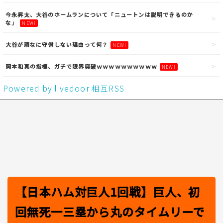
今永昇太、大谷のホームランについて「ニュートンは説明できるのか
な」
NEW!
大谷が頑なに守備しない理由って何？
NEW!
岡本和真の指標、ガチで限界突破ｗｗｗｗｗｗｗｗｗｗ
NEW!
Powered by livedoor 相互RSS
【日本ハム対巨人1回戦】巨人、初
回無死一三塁から丸のタイムリーで