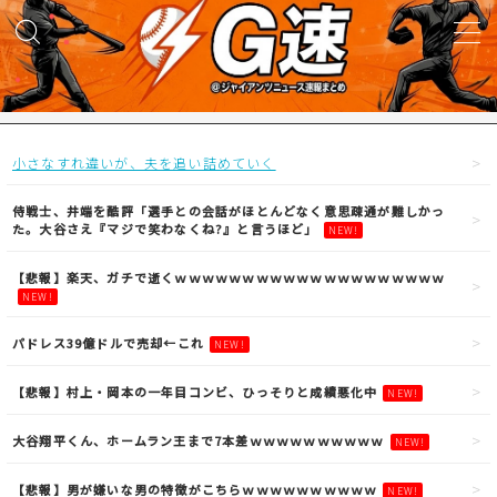
MENU
試合実況
小さなすれ違いが、夫を追い詰めていく
得点映像
侍戦士、井端を酷評「選手との会話がほとんどなく意思疎通が難しかっ
た。大谷さえ『マジで笑わなくね?』と言うほど」
NEW!
試合結果
【悲報】楽天、ガチで逝くｗｗｗｗｗｗｗｗｗｗｗｗｗｗｗｗｗｗｗｗ
NEW!
議論・雑談
パドレス39億ドルで売却←これ
NEW!
【悲報】村上・岡本の一年目コンビ、ひっそりと成績悪化中
NEW!
ニュース
大谷翔平くん、ホームラン王まで7本差ｗｗｗｗｗｗｗｗｗｗ
NEW!
【悲報】男が嫌いな男の特徴がこちらｗｗｗｗｗｗｗｗｗｗ
NEW!