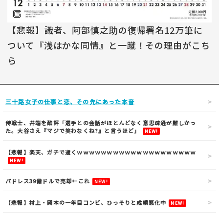
【悲報】識者、阿部慎之助の復帰署名12万筆に
ついて『浅はかな同情』と一蹴！その理由がこち
ら
三十路女子の仕事と恋、その先にあった本音
侍戦士、井端を酷評「選手との会話がほとんどなく意思疎通が難しかっ
た。大谷さえ『マジで笑わなくね?』と言うほど」
NEW!
【悲報】楽天、ガチで逝くｗｗｗｗｗｗｗｗｗｗｗｗｗｗｗｗｗｗｗｗ
NEW!
パドレス39億ドルで売却←これ
NEW!
【悲報】村上・岡本の一年目コンビ、ひっそりと成績悪化中
NEW!