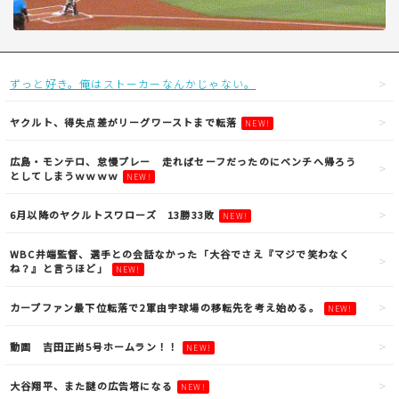
ずっと好き。俺はストーカーなんかじゃない。
ヤクルト、得失点差がリーグワーストまで転落
NEW!
広島・モンテロ、怠慢プレー 走ればセーフだったのにベンチへ帰ろう
としてしまうｗｗｗｗ
NEW!
6月以降のヤクルトスワローズ 13勝33敗
NEW!
WBC井端監督、選手との会話なかった「大谷でさえ『マジで笑わなく
ね？』と言うほど」
NEW!
カープファン最下位転落で2軍由宇球場の移転先を考え始める。
NEW!
動画 吉田正尚5号ホームラン！！
NEW!
大谷翔平、また謎の広告塔になる
NEW!