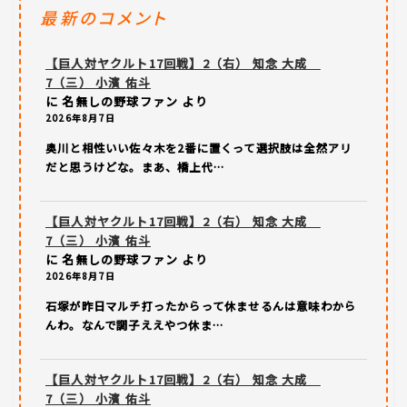
最新のコメント
【巨人対ヤクルト17回戦】2（右） 知念 大成
7（三） 小濱 佑斗
に
名無しの野球ファン
より
2026年8月7日
奥川と相性いい佐々木を2番に置くって選択肢は全然アリ
だと思うけどな。まあ、橋上代…
【巨人対ヤクルト17回戦】2（右） 知念 大成
7（三） 小濱 佑斗
に
名無しの野球ファン
より
2026年8月7日
石塚が昨日マルチ打ったからって休ませるんは意味わから
んわ。なんで調子ええやつ休ま…
【巨人対ヤクルト17回戦】2（右） 知念 大成
7（三） 小濱 佑斗