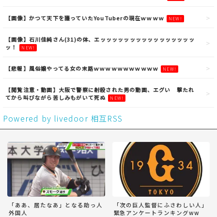
【画像】かつて天下を獲っていたYouTuberの現在ｗｗｗｗ
NEW!
【画像】石川佳純さん(31)の体、エッッッッッッッッッッッッッッッッ
ッ！
NEW!
【悲報】風俗嬢やってる女の末路ｗｗｗｗｗｗｗｗｗｗｗ
NEW!
【閲覧注意・動画】大阪で警察に射殺された男の動画、エグい 撃たれ
てから叫びながら苦しみもがいて死ぬ
NEW!
Powered by livedoor 相互RSS
「ああ、居たなあ」となる助っ人
「次の巨人監督にふさわしい人」
外国人
緊急アンケートランキングww