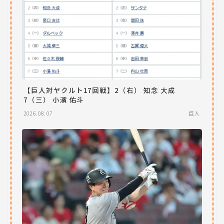
【巨人対ヤクルト17回戦】2（右） 知念 大成
7（三） 小濱 佑斗
2026.08.07
巨人