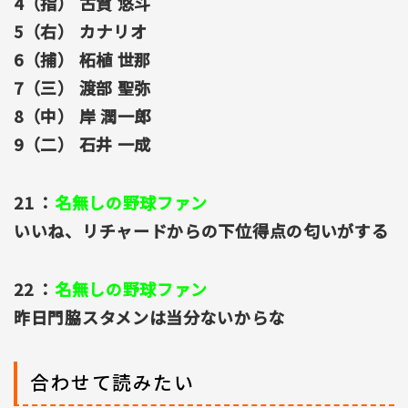
4（指） 古賀 悠斗
5（右） カナリオ
6（捕） 柘植 世那
7（三） 渡部 聖弥
8（中） 岸 潤一郎
9（二） 石井 一成
21 ：
名無しの野球ファン
いいね、リチャードからの下位得点の匂いがする
22 ：
名無しの野球ファン
昨日門脇スタメンは当分ないからな
合わせて読みたい