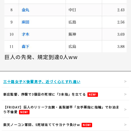
巨人の先発、規定到達0人ww
三十路女子×後輩男子、近づく心とすれ違い
新庄監督、序盤で3個目の死球に「3本指」を立てる
NEW!
【FRIDAY】巨人のリリーフ左腕・高梨雄平「左手薬指に指輪」でお泊ま
り不倫愛
NEW!
楽天ノーコン軍団、5死球当ててサヨナラ負けｗ
NEW!