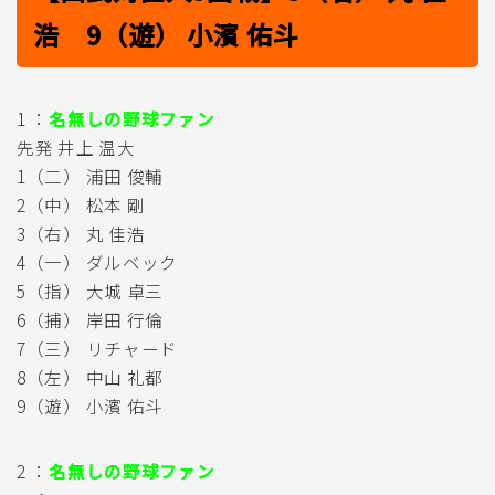
浩 9（遊） 小濱 佑斗
1 ：
名無しの野球ファン
先発 井上 温大
1（二） 浦田 俊輔
2（中） 松本 剛
3（右） 丸 佳浩
4（一） ダルベック
5（指） 大城 卓三
6（捕） 岸田 行倫
7（三） リチャード
8（左） 中山 礼都
9（遊） 小濱 佑斗
2 ：
名無しの野球ファン