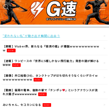
MENU
試合実況
“変われない私”が動き出す瞬間に出会う
得点映像
【朗報】Vtuber界、新たなる『弱男の姫』が爆誕ｗｗｗｗｗｗｗｗｗｗ
ｗ
NEW!
試合結果
【速報】ワンピースの「世界に5種しかない飛行能力」発言の謎が解ける
WWW
NEW!
議論・雑談
【画像】井口裕香(36)、タンクトップがはち切れそうなくらいデカイｗ
ｗｗｗｗｗｗｗｗｗｗ
NEW!
ニュース
【動画】福岡の電車、複数の駅で「チンポッ
」というアナウンスが流
れ大騒ぎwwwwwwwww
NEW!
みいちゃん、セコカンになる
NEW!