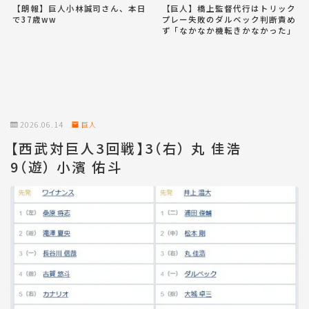
【朗報】巨人小林誠司さん、本日
【巨人】橋上監督代行はトリック
で37歳ww
プレー失敗のダルベック判断責め
ず「なかなか機転きかなかった」
2026.06.14
巨人
【西武対巨人3回戦】3（右） 丸 佳浩
9（遊） 小濱 佑斗