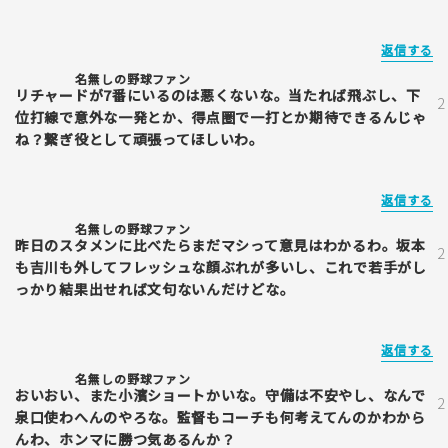
返信する
名無しの野球ファン
リチャードが7番にいるのは悪くないな。当たれば飛ぶし、下
位打線で意外な一発とか、得点圏で一打とか期待できるんじゃ
ね？繋ぎ役として頑張ってほしいわ。
返信する
名無しの野球ファン
昨日のスタメンに比べたらまだマシって意見はわかるわ。坂本
も吉川も外してフレッシュな顔ぶれが多いし、これで若手がし
っかり結果出せれば文句ないんだけどな。
返信する
名無しの野球ファン
おいおい、また小濱ショートかいな。守備は不安やし、なんで
泉口使わへんのやろな。監督もコーチも何考えてんのかわから
んわ、ホンマに勝つ気あるんか？