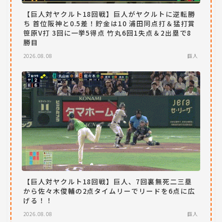
【巨人対ヤクルト18回戦】巨人がヤクルトに逆転勝
ち 首位阪神と0.5差！貯金は10 浦田同点打＆猛打賞
笹原V打 3回に一挙5得点 竹丸6回1失点＆2出塁で8
勝目
2026.08.08
巨人
【巨人対ヤクルト18回戦】巨人、7回裏無死二三塁
から佐々木俊輔の2点タイムリーでリードを6点に広
げる！！
2026.08.08
巨人