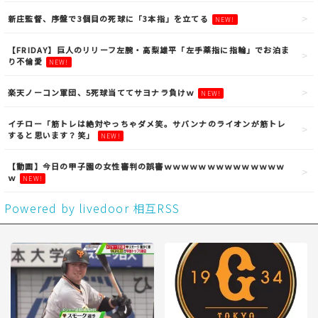
新庄監督、序盤で3個目の死球に「3本指」を立てる
NEW!
【FRIDAY】巨人のリリーフ左腕・高梨雄平「左手薬指に指輪」でお泊ま
り不倫愛
NEW!
楽天ノーコン軍団、5死球当ててサヨナラ負けｗ
NEW!
イチロー「筋トレは絶対やっちゃダメ笑。サバンナのライオンが筋トレ
すると思います？笑」
NEW!
【動画】今日の甲子園の女性審判の誤審ｗｗｗｗｗｗｗｗｗｗｗｗｗｗ
ｗ
NEW!
Powered by livedoor 相互RSS