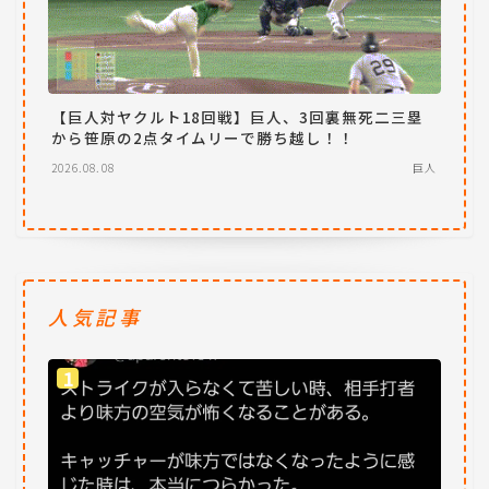
【巨人対ヤクルト18回戦】巨人、3回裏無死二三塁
から笹原の2点タイムリーで勝ち越し！！
2026.08.08
巨人
人気記事