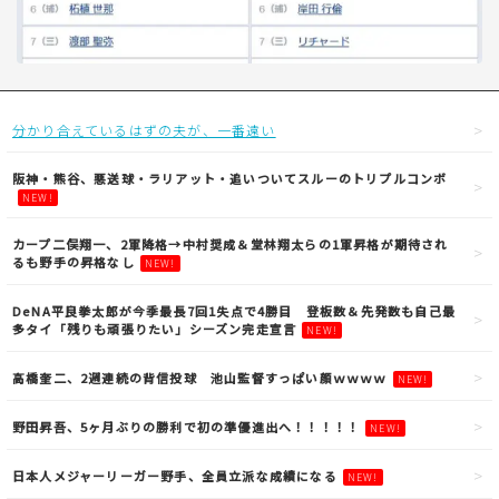
分かり合えているはずの夫が、一番遠い
阪神・熊谷、悪送球・ラリアット・追いついてスルーのトリプルコンボ
NEW!
カープ二俣翔一、2軍降格→中村奨成＆堂林翔太らの1軍昇格が期待され
るも野手の昇格なし
NEW!
DeNA平良拳太郎が今季最長7回1失点で4勝目 登板数＆先発数も自己最
多タイ「残りも頑張りたい」シーズン完走宣言
NEW!
高橋奎二、2週連続の背信投球 池山監督すっぱい顔ｗｗｗｗ
NEW!
野田昇吾、5ヶ月ぶりの勝利で初の準優進出へ！！！！！
NEW!
日本人メジャーリーガー野手、全員立派な成績になる
NEW!