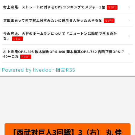
村上宗隆、ストレートに対するOPSランキングでメジャー1位
NEW!
吉田正尚って何で村上岡本みたいに通用せんかったんやろな
NEW!
今永昇太、大谷のホームランについて「ニュートンは説明できるのか
な」
NEW!
村上宗隆OPS.895 鈴木誠也OPS.840 岡本和真OPS.742 吉田正尚OPS.7
40←これ
NEW!
Powered by livedoor 相互RSS
【西武対巨人3回戦】3（右） 丸 佳