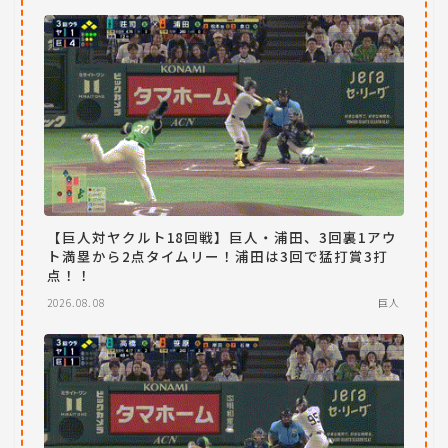
【巨人対ヤクルト18回戦】巨人・浦田、3回裏1アウ
ト満塁から2点タイムリー！浦田は3回で猛打賞3打
点！！
2026.08.08
巨人