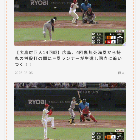
【広島対巨人14回戦】広島、4回裏無死満塁から持
丸の併殺打の間に三塁ランナーが生還し同点に追い
つく！！
2026.08.06
巨人