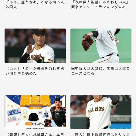
「ああ、居たなあ」となる助っ人
「次の巨人監督にふさわしい人」
外国人
緊急アンケートランキングww
【巨人】「若手が失敗を恐れず思
田中将大さん(38)、無事巨人軍の
い切りやり始めた」
エースとなる
【朗報】巨人小林誠司さん、本日
【巨人】橋上監督代行はトリック