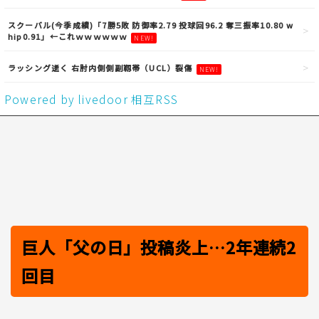
スクーバル(今季成績)「7勝5敗 防御率2.79 投球回96.2 奪三振率10.80 w
hip0.91」←これｗｗｗｗｗｗ
NEW!
ラッシング逝く 右肘内側側副靱帯（UCL）裂傷
NEW!
Powered by livedoor 相互RSS
巨人「父の日」投稿炎上…2年連続2
回目