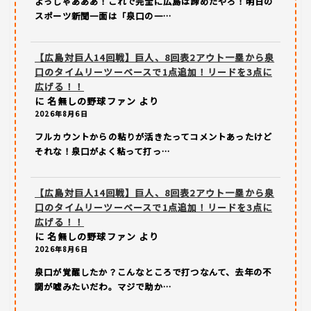
よっしゃあああ！これで完全に広島は諦めたやろ！明日の
スポーツ新聞一面は「泉口の一…
【広島対巨人14回戦】巨人、8回表2アウト一塁から泉
口のタイムリーツーベースで1点追加！リードを3点に
広げる！！
に
名無しの野球ファン
より
2026年8月6日
フルカウントからの粘りが活きたってコメントあったけど
それな！泉口がよく粘って打っ…
【広島対巨人14回戦】巨人、8回表2アウト一塁から泉
口のタイムリーツーベースで1点追加！リードを3点に
広げる！！
に
名無しの野球ファン
より
2026年8月6日
泉口が覚醒したか？こんなところで打つなんて、去年の不
調が嘘みたいだわ。マジで助か…