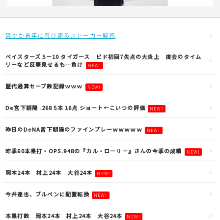
爽やか青年に忍び寄るストーカー疑惑
ベイスターズ 5ー10 タイガース ビド初回7失点の大炎上 度会のタイム
リーなど反撃見せるも…負け
NEW!
歴代通算セーブ数記録ｗｗｗ
NEW!
De宮下朝陽 .268 5本 16点 ショート←こいつの評価
NEW!
昨日のDeNA宮下朝陽のファインプレーｗｗｗｗｗ
NEW!
昨季60本塁打・OPS.948の『カル・ローリー』さんの今季の成績
NEW!
岡本24本 村上24本 大谷24本
NEW!
今井達也、ブルペンに配置転換
NEW!
本塁打数 岡本24本 村上24本 大谷24本
NEW!