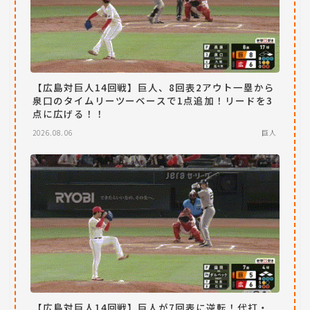
【広島対巨人14回戦】巨人、8回表2アウト一塁から
泉口のタイムリーツーベースで1点追加！リードを3
点に広げる！！
2026.08.06
巨人
【広島対巨人14回戦】巨人が7回表に逆転！代打・