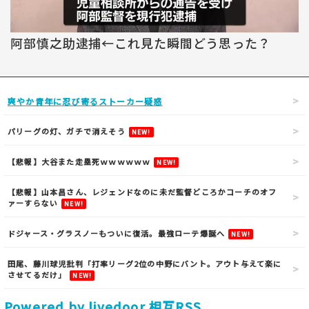
阿部慎之助逮捕←これ見た瞬間どう思った？
爽やか青年に忍び寄るストーカー疑惑
パリーグの灯、ガチで消えそう
NEW!
【悲報】大谷また走塁死ｗｗｗｗｗｗ
NEW!
【悲報】山本昌さん、レジェンドなのに未だ監督どころかコーチのオフ
ァーすらない
NEW!
ドジャース・グラスノーもついに復活。最強ローテ爆誕へ
NEW!
田尾、藤川球児批判「打率リーグ2位の中野にバント。アウト与えて楽に
させてるだけ」
NEW!
Powered by livedoor 相互RSS