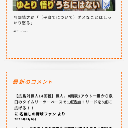
阿部慎之助「（子育てについて）ダメなことはしっ
かり怒る」
4771
views
最新のコメント
【広島対巨人14回戦】巨人、8回表2アウト一塁から泉
口のタイムリーツーベースで1点追加！リードを3点に
広げる！！
に
名無しの野球ファン
より
2026年8月6日