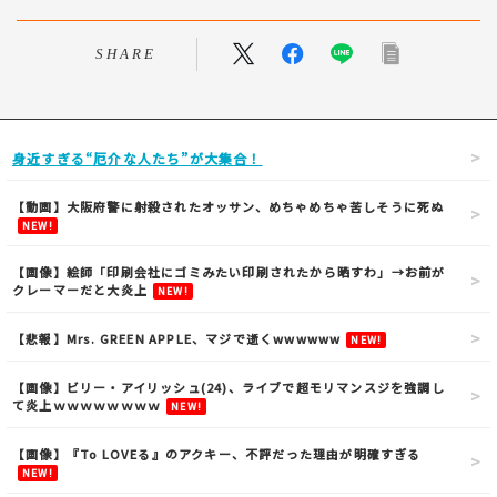
SHARE
身近すぎる“厄介な人たち”が大集合！
【動画】大阪府警に射殺されたオッサン、めちゃめちゃ苦しそうに死ぬ
NEW!
【画像】絵師「印刷会社にゴミみたい印刷されたから晒すわ」→お前が
クレーマーだと大炎上
NEW!
【悲報】Mrs. GREEN APPLE、マジで逝くwwwwww
NEW!
【画像】ビリー・アイリッシュ(24)、ライブで超モリマンスジを強調し
て炎上ｗｗｗｗｗｗｗｗ
NEW!
【画像】『To LOVEる』のアクキー、不評だった理由が明確すぎる
NEW!