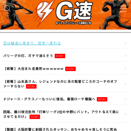
MENU
試合実況
恋は疑惑に染まり、狂気へ変わる
得点映像
パリーグの灯、ガチで消えそう
NEW!
【悲報】大谷また走塁死ｗｗｗｗｗｗ
NEW!
試合結果
【悲報】山本昌さん、レジェンドなのに未だ監督どころかコーチのオフ
ァーすらない
NEW!
議論・雑談
ドジャース・グラスノーもついに復活。最強ローテ爆誕へ
NEW!
ニュース
田尾、藤川球児批判「打率リーグ2位の中野にバント。アウト与えて楽に
させてるだけ」
NEW!
【動画】大阪府警に射殺されたオッサン、めちゃめちゃ苦しそうに死ぬ