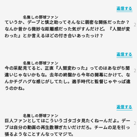
返信する
名無しの野球ファン
ていうか、デーブと慎之助ってそんなに親密な関係だったか？
なんか昔から微妙な距離感だった気がすんだけど。『人間が変
わった』とか言えるほどの付き合いあったっけ？
返信する
名無しの野球ファン
今の采配見てると、正直『人間変わった』ってのはあながち間
違いじゃないかもな。去年の終盤から今年の開幕にかけて、な
んかチグハグな感じがしてたし。選手時代と監督じゃやっぱ違
うのかね。
返信する
名無しの野球ファン
巨人ファンとしてはこういうゴタゴタ見たくねーんだよ。デー
ブは自分の動画の再生数稼ぎたいだけだろ。チームの足を引っ
張るようなことすんなってマジで。