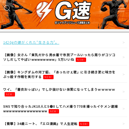
MENU
試合実況
1420gの娘がくれた“生きる力”。
得点映像
【画像】女さん「貧乳だから男水着で市民プールいったら周りがコソコ
ソしだしてやばいwwwwwwww」5万いいね
NEW!
試合結果
【画像】キングダムの河了貂、「あったけぇ壁」に引き続き更に味方を
ぶっ殺す作戦を実行する
NEW!
議論・雑談
ワイ、「着衣おっばい」でしか抜けない体質になってしまうｗｗｗｗｗ
NEW!
ニュース
SNSで知り合ったJK10人とS●Xしてハメ撮り770本撮ったイケメン逮捕
wwwwwwwwwwwwwww
NEW!
【衝撃】34歳ニート、『エロ漫画』で人生逆転
NEW!