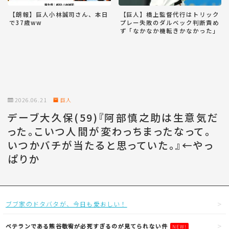
【朗報】巨人小林誠司さん、本日
【巨人】橋上監督代行はトリック
で37歳ww
プレー失敗のダルベック判断責め
ず「なかなか機転きかなかった」
2026.06.21
巨人
デーブ大久保(59)『阿部慎之助は生意気だ
った。こいつ人間が変わっちまったなって。
いつかバチが当たると思っていた。』←やっ
ぱりか
ブブ家のドタバタが、今日も愛おしい！
ベテランである熊谷敬宥が必死すぎるのが見てられない件
NEW!