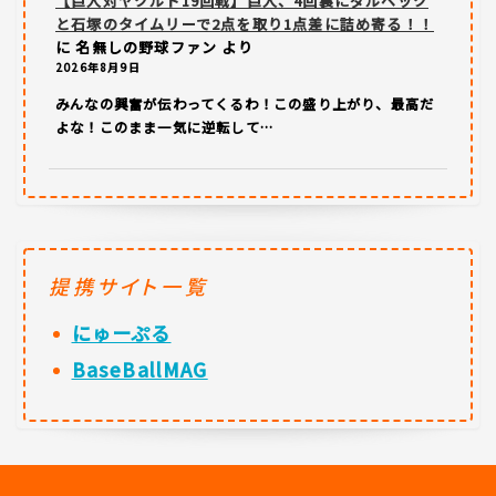
【巨人対ヤクルト19回戦】巨人、4回裏にダルベック
と石塚のタイムリーで2点を取り1点差に詰め寄る！！
に
名無しの野球ファン
より
2026年8月9日
みんなの興奮が伝わってくるわ！この盛り上がり、最高だ
よな！このまま一気に逆転して…
提携サイト一覧
にゅーぷる
BaseBallMAG