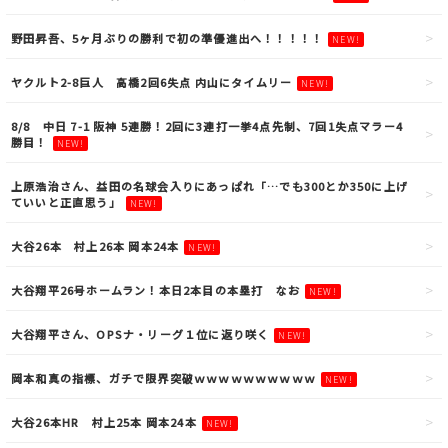
野田昇吾、5ヶ月ぶりの勝利で初の準優進出へ！！！！！
NEW!
ヤクルト2-8巨人 高橋2回6失点 内山にタイムリー
NEW!
8/8 中日 7-1 阪神 5連勝！2回に3連打一挙4点先制、7回1失点マラー4
勝目！
NEW!
上原浩治さん、益田の名球会入りにあっぱれ「…でも300とか350に上げ
ていいと正直思う」
NEW!
大谷26本 村上26本 岡本24本
NEW!
大谷翔平26号ホームラン！本日2本目の本塁打 なお
NEW!
大谷翔平さん、OPSナ・リーグ１位に返り咲く
NEW!
岡本和真の指標、ガチで限界突破ｗｗｗｗｗｗｗｗｗｗ
NEW!
大谷26本HR 村上25本 岡本24本
NEW!