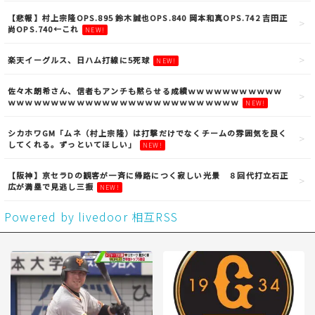
【悲報】村上宗隆OPS.895 鈴木誠也OPS.840 岡本和真OPS.742 吉田正
尚OPS.740←これ
NEW!
楽天イーグルス、日ハム打線に5死球
NEW!
佐々木朗希さん、信者もアンチも黙らせる成績ｗｗｗｗｗｗｗｗｗｗｗ
ｗｗｗｗｗｗｗｗｗｗｗｗｗｗｗｗｗｗｗｗｗｗｗｗｗｗｗ
NEW!
シカホワGM「ムネ（村上宗隆）は打撃だけでなくチームの雰囲気を良く
してくれる。ずっといてほしい」
NEW!
【阪神】京セラDの観客が一斉に帰路につく寂しい光景 ８回代打立石正
広が満塁で見逃し三振
NEW!
Powered by livedoor 相互RSS