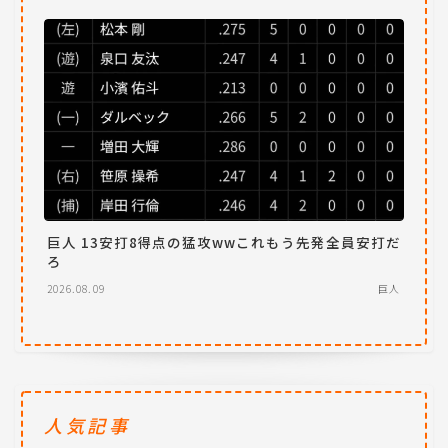
巨人 13安打8得点の猛攻wwこれもう先発全員安打だ
ろ
2026.08.09
巨人
人気記事