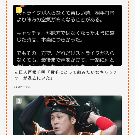
元巨人戸根千明「投手にとって敵みたいなキャッチ
ャーが過去にいた」
11104
views