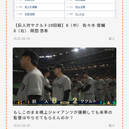
【巨人対ヤクルト19回戦】6（中） 佐々木 俊輔
8（右） 岡田 悠希
2026.08.09
巨人
もしこのまま橋上ジャイアンツが優勝しても来季の
監督はやらせてもらえんのか？
2026.08.09
巨人