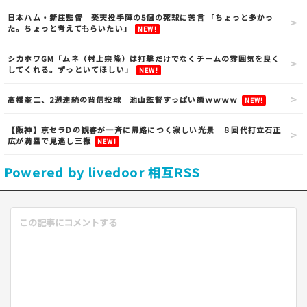
日本ハム・新庄監督 楽天投手陣の5個の死球に苦言 「ちょっと多かっ
た。ちょっと考えてもらいたい」
NEW!
シカホワGM「ムネ（村上宗隆）は打撃だけでなくチームの雰囲気を良く
してくれる。ずっといてほしい」
NEW!
高橋奎二、2週連続の背信投球 池山監督すっぱい顔ｗｗｗｗ
NEW!
【阪神】京セラDの観客が一斉に帰路につく寂しい光景 ８回代打立石正
広が満塁で見逃し三振
NEW!
Powered by livedoor 相互RSS