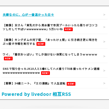
夫婦なのに、心が一番遠かった日々
【画像】女さん「貧乳だから男水着で市民プールいったら周りがコソコ
ソしだしてやばいwwwwwwww」5万いいね
NEW!
【画像】キングダムの河了貂、「あったけぇ壁」に引き続き更に味方を
ぶっ殺す作戦を実行する
NEW!
ワイ、「着衣おっばい」でしか抜けない体質になってしまうｗｗｗｗｗ
NEW!
SNSで知り合ったJK10人とS●Xしてハメ撮り770本撮ったイケメン逮捕
wwwwwwwwwwwwwww
NEW!
【衝撃】34歳ニート、『エロ漫画』で人生逆転
NEW!
Powered by livedoor 相互RSS