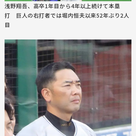
浅野翔吾、高卒1年目から4年以上続けて本塁
打 巨人の右打者では堀内恒夫以来52年ぶり2人
目