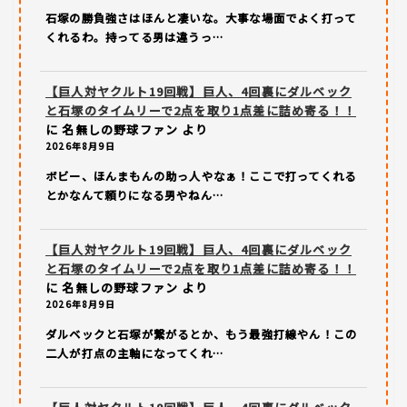
石塚の勝負強さはほんと凄いな。大事な場面でよく打って
くれるわ。持ってる男は違うっ…
【巨人対ヤクルト19回戦】巨人、4回裏にダルベック
と石塚のタイムリーで2点を取り1点差に詰め寄る！！
に
名無しの野球ファン
より
2026年8月9日
ボビー、ほんまもんの助っ人やなぁ！ここで打ってくれる
とかなんて頼りになる男やねん…
【巨人対ヤクルト19回戦】巨人、4回裏にダルベック
と石塚のタイムリーで2点を取り1点差に詰め寄る！！
に
名無しの野球ファン
より
2026年8月9日
ダルベックと石塚が繋がるとか、もう最強打線やん！この
二人が打点の主軸になってくれ…