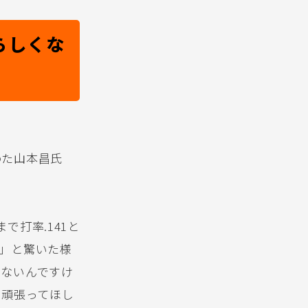
らしくな
めた山本昌氏
打率.141と
」と驚いた様
らないんですけ
だ頑張ってほし