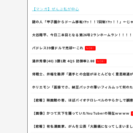
【マンガ】ぜんぶ私が中心
謎の人「甲子園からドーム移転ｲﾔｯ！！7回制ｲﾔｯ！！」←じ
大谷翔平、今日二本目となる第26号2ランホームラン！！！
パドレス39億ドルで売却←これ
NEW!
涌井秀章(40) 3勝1敗 4QS 防御率2.88
NEW!
侍戦士、井端を酷評「選手との会話がほとんどなく意思疎通が
ホリエモン「面接でさ、納豆パックの薄いフィルムって何のた
【悲報】映画館の客、ほぼバイオテロレベルのやらかしで観
【画像】かつて天下を獲っていたYouTuberの現在ｗｗｗｗ
【悲報】有名漫画家、がんを公表「大腸癌になってしまいまし