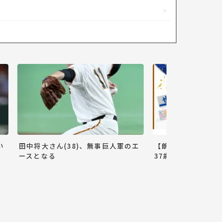
い
田中将大さん(38)、無事巨人軍のエ
【朗報】巨人小林誠
ースとなる
37歳ww