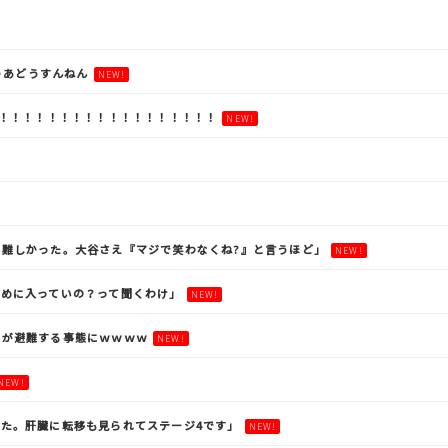
ゃあどうすんねん
NEW!
！！！！！！！！！！！！！！！！！！！
NEW!
難しかった。大谷さえ『マジで笑わなくね?』と言うほど」
NEW!
めに入っていの？って聞くわけ」
NEW!
客が避難する事態にｗｗｗｗ
NEW!
NEW!
た。肝臓に転移も見られてステージ4です」
NEW!