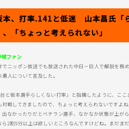
坂本、打率.141と低迷 山本昌氏「
」、「ちょっと考えられない」
野球ファン
作でニッポン放送でも放送された中日－巨人で解説を務
本勇人について言及した。
割台と坂本選手らしくない打率」と指摘したように、ここまで
も対戦してきましたので、ちょっと考えられないですよね
、出なかったりだとベテラン選手、なかなか状態が上が
なら2割5分以上は欲しいところなんですけどね。まだま