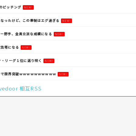
のピッチング
NEW!
になったけど、この牽制はエグ過ぎる
NEW!
ガー野手、全員立派な成績になる
NEW!
広告塔になる
NEW!
ナ・リーグ１位に返り咲く
NEW!
チで限界突破ｗｗｗｗｗｗｗｗｗｗ
NEW!
livedoor 相互RSS