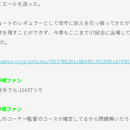
とエールを送った。
ョートのレギュラーとして攻守に巨人を引っ張ってきたが
を残すことができず、今季もここまで37試合に出場して、
点だ。
.yahoo.co.jp/articles/f263786201c88445c39289bce7490
野球ファン
手でも.150打つで
野球ファン
人のコーチ→監督のコースが確定してるから問題無いだろ