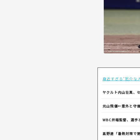
身近すぎる“厄介な
ヤクルト内山壮真、
元山飛優←意外と守
WBC井端監督、選
高野連「暑熱対策で第