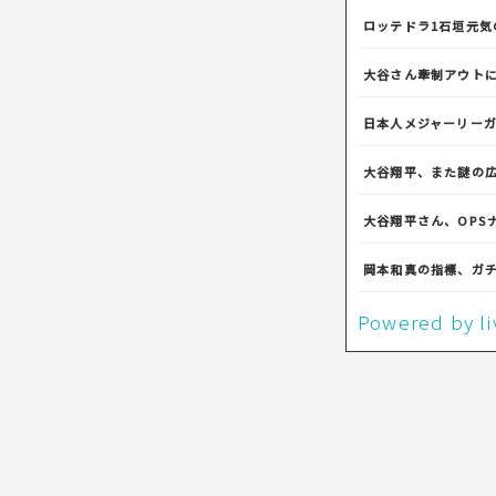
ロッテドラ1石垣元気
大谷さん牽制アウト
日本人メジャーリー
大谷翔平、また謎の
大谷翔平さん、OPS
岡本和真の指標、ガ
Powered by 