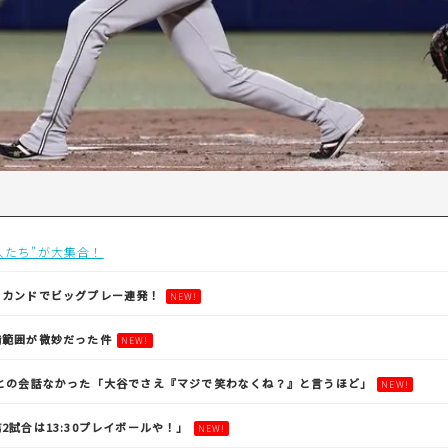
人たち”が大集合！
セカンドでビッグプレー連発！
NEW!
備範囲が微妙だった件
NEW!
手との会話なかった「大谷でさえ『マジで笑わなくね？』と言うほど」
NEW!
2試合は13:30プレイボールや！」
NEW!