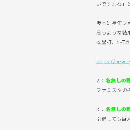
いですよね」
坂本は長年シ
思うような結果
本塁打、5打
https://news
2 ：
名無しの
ファミスタの投
3 ：
名無しの
引退しても巨