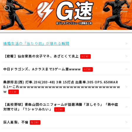
MENU
試合実況
結婚生活の「当たり前」が壊れる瞬間
得点映像
【悲報】仙台育英の女子マネ、あざとくて炎上
NEW!
中日ドラゴンズ、Aクラスまで3ゲーム差wwww
NEW!
試合結果
桑原将志(西) 打率.236(203-48) 3本 15打点 出塁率.305 OPS.650WAR
0.1←これｗｗｗｗｗｗｗｗｗｗｗｗｗｗｗｗｗｗｗｗｗｗｗｗｗｗｗｗ
議論・雑談
ｗ
NEW!
【高校野球】青森山田のユニフォームが話題沸騰「涼しそう」「熱中症
ニュース
対策では」「Tシャツみたい」
NEW!
巨人高梨、不倫
NEW!