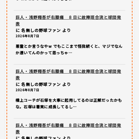
巨人・浅野翔吾が右膝痛 ８日に故障班合流と球団発
表
に
名無しの野球ファン
より
2026年8月7日
悪霊とか言うなやw でもここまで怪我続くと、マジでなん
か憑いてんのかって思っちゃ…
巨人・浅野翔吾が右膝痛 ８日に故障班合流と球団発
表
に
名無しの野球ファン
より
2026年8月7日
橋上コーチが石塚を大事に起用してるのは正解だったかも
な。石塚は着実に成長してるし…
巨人・浅野翔吾が右膝痛 ８日に故障班合流と球団発
表
に
名無しの野球ファン
より