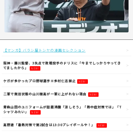
【マンガ】バラシ屋トシヤの漫画セレクション
阪神・藤川監督、3失点で敗戦投手のドリスに「今までしっかりやってき
てましたから」
NEW!
ケガが多かったプロ野球選手※多村仁志禁止
NEW!
二軍で無双状態の山川穂高が一軍に上がれない理由
NEW!
青森山田のユニフォームが話題沸騰「涼しそう」「熱中症対策では」「T
シャツみたい」
NEW!
高野連「暑熱対策で第2試合は13:30プレイボールや！」
NEW!