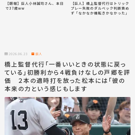
【朗報】巨人小林誠司さん、本日
【巨人】橋上監督代行はトリック
で37歳ww
プレー失敗のダルベック判断責め
ず「なかなか機転きかなかった」
2026.06.23
巨人
橋上監督代行「一番いいときの状態に戻っ
ている」初勝利から４戦負けなしの戸郷を評
価 ２本の適時打を放った松本には「彼の
本来の力という感じもします