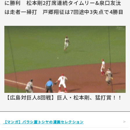
に勝利 松本剛2打席連続タイムリー&泉口友汰
は走者一掃打 戸郷翔征は7回途中3失点で4勝目
【広島対巨人8回戦】巨人・松本剛、猛打賞！！
【マンガ】バラシ屋トシヤの漫画セレクション