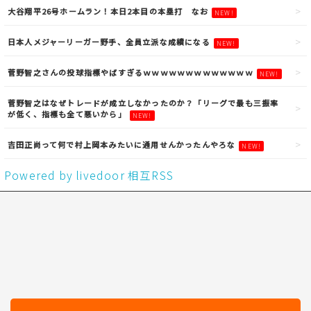
大谷翔平26号ホームラン！本日2本目の本塁打 なお
NEW!
日本人メジャーリーガー野手、全員立派な成績になる
NEW!
菅野智之さんの投球指標やばすぎるｗｗｗｗｗｗｗｗｗｗｗｗｗ
NEW!
菅野智之はなぜトレードが成立しなかったのか？「リーグで最も三振率
が低く、指標も全て悪いから」
NEW!
吉田正尚って何で村上岡本みたいに通用せんかったんやろな
NEW!
Powered by livedoor 相互RSS