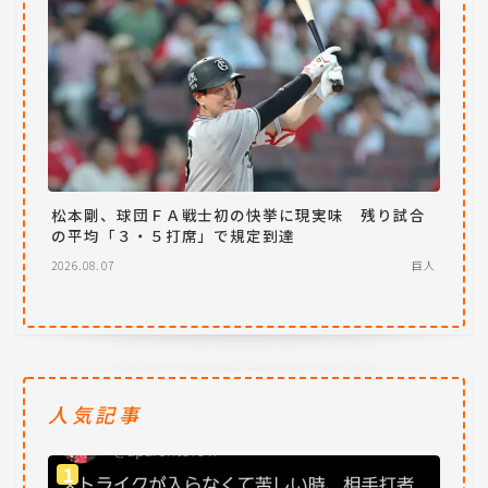
松本剛、球団ＦＡ戦士初の快挙に現実味 残り試合
の平均「３・５打席」で規定到達
2026.08.07
巨人
人気記事