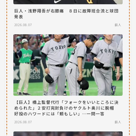
巨人・浅野翔吾が右膝痛 ８日に故障班合流と球団
発表
2026.08.07
巨人
【巨人】橋上監督代行「フォークをいいところに決
められた」２安打完封負けのヤクルト奥川に脱帽
好投のハワードには「頼もしい」…一問一答
2026.08.07
巨人