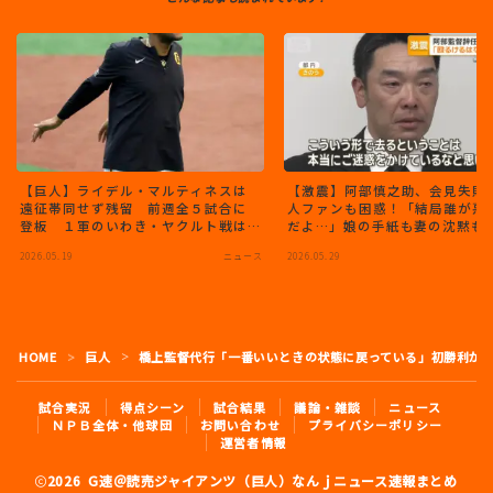
【巨人】ライデル・マルティネスは
【激震】阿部慎之助、会見失敗
遠征帯同せず残留 前週全５試合に
人ファンも困惑！「結局誰が悪
登板 １軍のいわき・ヤクルト戦は
だよ…」娘の手紙も妻の沈黙も
守護神不在
すぎると話題に
2026.05.19
ニュース
2026.05.29
HOME
巨人
橋上監督代行「一番いいときの状態に戻っている」初勝利か
＞
＞
試合実況
得点シーン
試合結果
議論・雑談
ニュース
ＮＰＢ全体・他球団
お問い合わせ
プライバシーポリシー
運営者情報
2026 G速＠読売ジャイアンツ（巨人）なんｊニュース速報まとめ