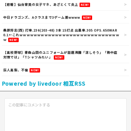
【悲報】仙台育英の女子マネ、あざとくて炎上
NEW!
中日ドラゴンズ、Aクラスまで3ゲーム差wwww
NEW!
桑原将志(西) 打率.236(203-48) 3本 15打点 出塁率.305 OPS.650WAR
0.1←これｗｗｗｗｗｗｗｗｗｗｗｗｗｗｗｗｗｗｗｗｗｗｗｗｗｗｗｗ
ｗ
NEW!
【高校野球】青森山田のユニフォームが話題沸騰「涼しそう」「熱中症
対策では」「Tシャツみたい」
NEW!
巨人高梨、不倫
NEW!
Powered by livedoor 相互RSS