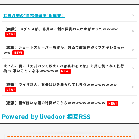
共感必至の“日常修羅場”短編集！
【画像】JKダンス部、部員の８割が巨乳のムホホ部だったｗｗｗｗ
NEW!
【悲報】ショートスリーパー堀さん、対面で高須幹弥にブチギレるｗｗ
ｗｗ
NEW!
夫さん、妻に「天井のシミ数えてれば終わるでな」と押し倒されて性行
為 → 凄いことになるｗｗｗｗｗ
NEW!
【悲報】ライザさん、お●ぱいを触られてしまうｗｗｗｗｗｗｗｗ
NEW!
【悲報】男が嫌いな男の特徴がこちらｗｗｗｗｗｗｗｗｗｗ
NEW!
Powered by livedoor 相互RSS