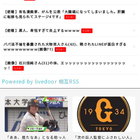
【悲報】有名漫画家、がんを公表「大腸癌になってしまいました。肝臓
に転移も見られてステージ4です」
NEW!
【悲報】黒人、卑怯すぎて炎上するｗｗｗｗ
NEW!
パパ活不倫を暴露された大物芸人さん(63)、晒されたLINEが面白すぎる
ｗｗｗｗｗｗｗｗｗ(画像ｱﾘ)
NEW!
【画像】石川佳純さん(31)の体、エッッッッッッッッッッッッッッッッ
ッ！
NEW!
Powered by livedoor 相互RSS
「ああ、居たなあ」となる助っ人
「次の巨人監督にふさわしい人」