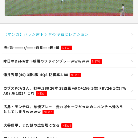
【マンガ】バラシ屋トシヤの漫画セレクション
虎=兎-====//====燕星===鯉=竜
NEW!
昨日のDeNA宮下朝陽のファインプレーｗｗｗｗｗ
NEW!
涌井秀章(40) 3勝1敗 4QS 防御率2.88
NEW!
カブスPCAさん、打率.288 26本 28盗塁 wRC+156(1位) FRV24(1位) fW
AR7.8(1位)←これ
NEW!
広島・モンテロ、怠慢プレー 走ればセーフだったのにベンチへ帰ろう
としてしまうｗｗｗｗ
NEW!
大谷翔平、また謎の広告塔になる
NEW!