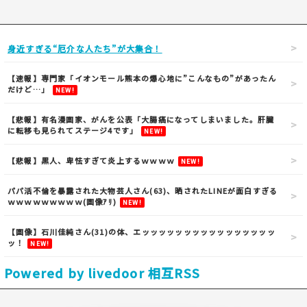
身近すぎる“厄介な人たち”が大集合！
【速報】専門家「イオンモール熊本の爆心地に”こんなもの”があったん
だけど…」
NEW!
【悲報】有名漫画家、がんを公表「大腸癌になってしまいました。肝臓
に転移も見られてステージ4です」
NEW!
【悲報】黒人、卑怯すぎて炎上するｗｗｗｗ
NEW!
パパ活不倫を暴露された大物芸人さん(63)、晒されたLINEが面白すぎる
ｗｗｗｗｗｗｗｗｗ(画像ｱﾘ)
NEW!
【画像】石川佳純さん(31)の体、エッッッッッッッッッッッッッッッッ
ッ！
NEW!
Powered by livedoor 相互RSS