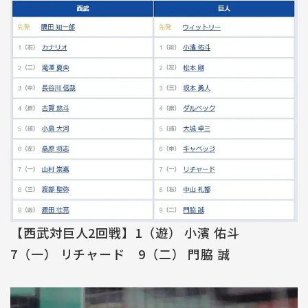
【西武対巨人2回戦】1（遊） 小濱 佑斗
7（一） リチャード 9（二） 門脇 誠