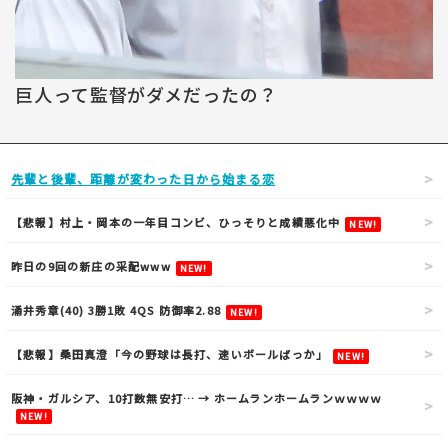
巨人って監督がダメだったの？
先輩と後輩、距離が変わった日から始まる恋
【悲報】村上・岡本の一年目コンビ、ひっそりと成績悪化中
NEW!
昨日の9回の新庄の采配www
NEW!
涌井秀章(40) 3勝1敗 4QS 防御率2.88
NEW!
【悲報】桑田真澄「今の野球は長打、速いボールばっか」
NEW!
阪神・ガルシア、10打数無安打… → ホームランホームランｗｗｗｗ
NEW!