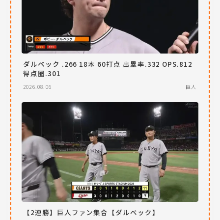
ダルベック .266 18本 60打点 出塁率.332 OPS.812
得点圏.301
2026.08.06
巨人
【2連勝】巨人ファン集合【ダルベック】