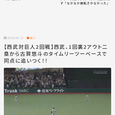
ず「なかなか機転きかなかった」
2026.06.13
巨人
【西武対巨人2回戦】西武、1回裏2アウト二
塁から古賀悠斗のタイムリーツーベースで
同点に追いつく！！