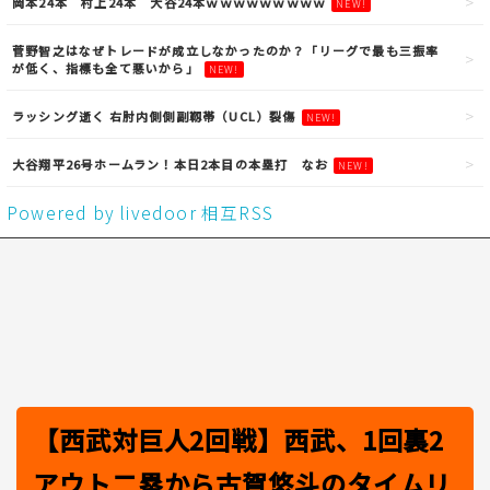
岡本24本 村上24本 大谷24本ｗｗｗｗｗｗｗｗｗ
NEW!
菅野智之はなぜトレードが成立しなかったのか？「リーグで最も三振率
が低く、指標も全て悪いから」
NEW!
ラッシング逝く 右肘内側側副靱帯（UCL）裂傷
NEW!
大谷翔平26号ホームラン！本日2本目の本塁打 なお
NEW!
Powered by livedoor 相互RSS
【西武対巨人2回戦】西武、1回裏2
アウト二塁から古賀悠斗のタイムリ