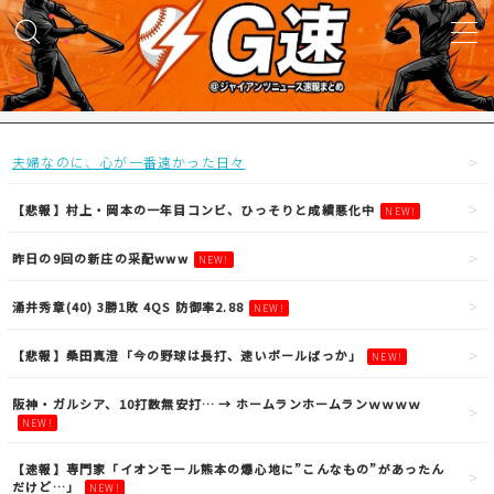
MENU
試合実況
夫婦なのに、心が一番遠かった日々
得点映像
【悲報】村上・岡本の一年目コンビ、ひっそりと成績悪化中
NEW!
昨日の9回の新庄の采配www
NEW!
試合結果
涌井秀章(40) 3勝1敗 4QS 防御率2.88
NEW!
議論・雑談
【悲報】桑田真澄「今の野球は長打、速いボールばっか」
NEW!
ニュース
阪神・ガルシア、10打数無安打… → ホームランホームランｗｗｗｗ
NEW!
【速報】専門家「イオンモール熊本の爆心地に”こんなもの”があったん
だけど…」
NEW!