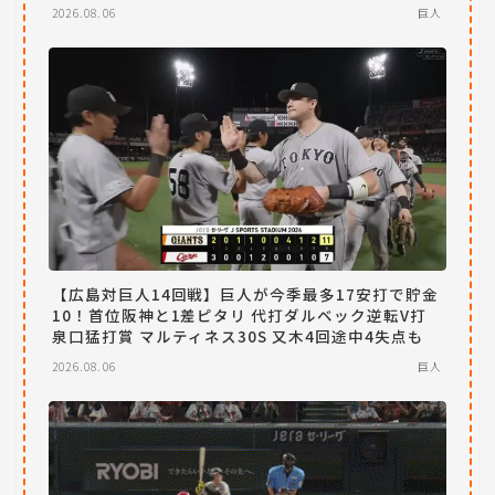
2026.08.06
巨人
【広島対巨人14回戦】巨人が今季最多17安打で貯金
10！首位阪神と1差ピタリ 代打ダルベック逆転V打
泉口猛打賞 マルティネス30S 又木4回途中4失点も
2026.08.06
巨人