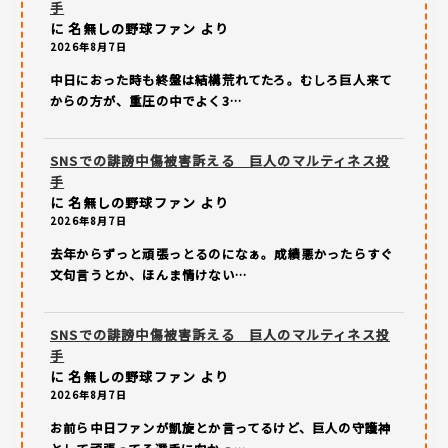
手
に
名無しの野球ファン
より
2026年8月7日
中日におった時も終盤は結構荒れてたろ。むしろ巨人来て
からの方が、重圧の中でよく3…
SNSでの誹謗中傷被害訴える 巨人のマルティネス投
手
に
名無しの野球ファン
より
2026年8月7日
去年からずっと頑張っとるのになぁ。成績悪かったらすぐ
文句言うとか、ほんま情けない…
SNSでの誹謗中傷被害訴える 巨人のマルティネス投
手
に
名無しの野球ファン
より
2026年8月7日
お前ら中日ファンが凱旋とか言ってるけど、巨人の守護神