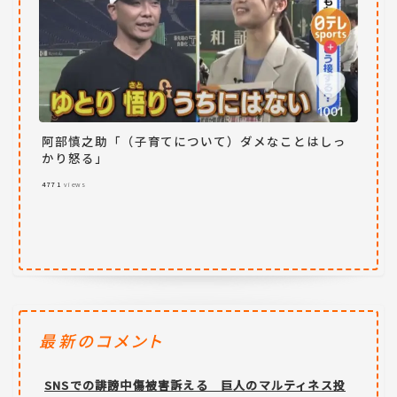
阿部慎之助「（子育てについて）ダメなことはしっ
かり怒る」
4771
views
最新のコメント
SNSでの誹謗中傷被害訴える 巨人のマルティネス投