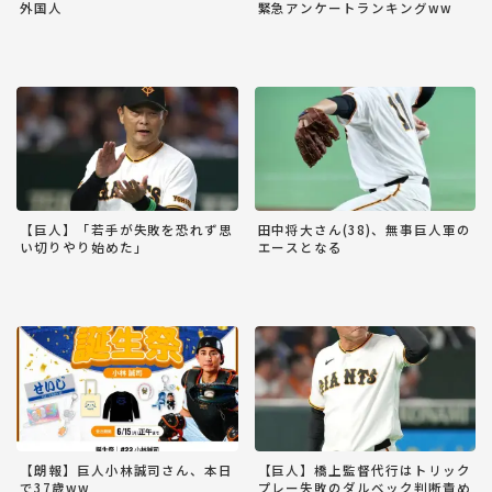
外国人
緊急アンケートランキングww
【巨人】「若手が失敗を恐れず思
田中将大さん(38)、無事巨人軍の
い切りやり始めた」
エースとなる
【朗報】巨人小林誠司さん、本日
【巨人】橋上監督代行はトリック
で37歳ww
プレー失敗のダルベック判断責め