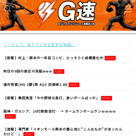
MENU
試合実況
ゾッとして、ほろりとする奇妙な物語。
得点映像
【悲報】村上・岡本の一年目コンビ、ひっそりと成績悪化中
NEW!
昨日の9回の新庄の采配www
NEW!
試合結果
涌井秀章(40) 3勝1敗 4QS 防御率2.88
NEW!
議論・雑談
【悲報】桑田真澄「今の野球は長打、速いボールばっか」
NEW!
ニュース
阪神・ガルシア、10打数無安打… → ホームランホームランｗｗｗｗ
NEW!
【速報】専門家「イオンモール熊本の爆心地に”こんなもの”があったん
だけど…」
NEW!