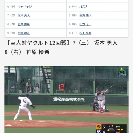
【巨人対ヤクルト12回戦】7（三） 坂本 勇人
8（右） 笹原 操希