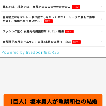
岡本24本 村上24本 大谷24本ｗｗｗｗｗｗｗｗｗ
NEW!
菅野智之はなぜトレードが成立しなかったのか？「リーグで最も三振率
が低く、指標も全て悪いから」
NEW!
ラッシング逝く 右肘内側側副靱帯（UCL）裂傷
NEW!
大谷翔平26号ホームラン！本日2本目の本塁打 なお
NEW!
Powered by livedoor 相互RSS
【巨人】坂本勇人が亀梨和也の結婚