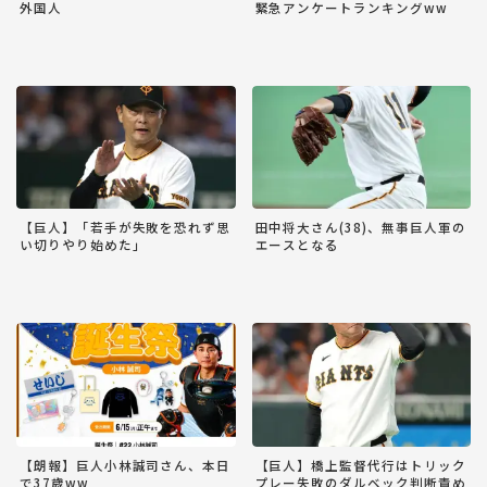
外国人
緊急アンケートランキングww
【巨人】「若手が失敗を恐れず思
田中将大さん(38)、無事巨人軍の
い切りやり始めた」
エースとなる
【朗報】巨人小林誠司さん、本日
【巨人】橋上監督代行はトリック
で37歳ww
プレー失敗のダルベック判断責め