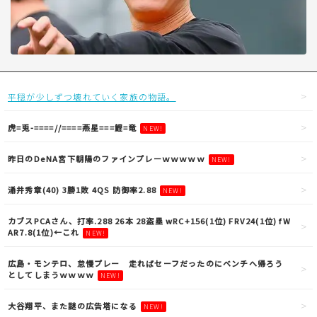
平穏が少しずつ壊れていく家族の物語。
虎=兎-====//====燕星===鯉=竜
NEW!
昨日のDeNA宮下朝陽のファインプレーｗｗｗｗｗ
NEW!
涌井秀章(40) 3勝1敗 4QS 防御率2.88
NEW!
カブスPCAさん、打率.288 26本 28盗塁 wRC+156(1位) FRV24(1位) fW
AR7.8(1位)←これ
NEW!
広島・モンテロ、怠慢プレー 走ればセーフだったのにベンチへ帰ろう
としてしまうｗｗｗｗ
NEW!
大谷翔平、また謎の広告塔になる
NEW!