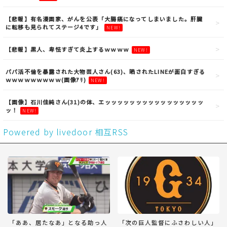
【悲報】有名漫画家、がんを公表「大腸癌になってしまいました。肝臓
に転移も見られてステージ4です」
NEW!
【悲報】黒人、卑怯すぎて炎上するｗｗｗｗ
NEW!
パパ活不倫を暴露された大物芸人さん(63)、晒されたLINEが面白すぎる
ｗｗｗｗｗｗｗｗｗ(画像ｱﾘ)
NEW!
【画像】石川佳純さん(31)の体、エッッッッッッッッッッッッッッッッ
ッ！
NEW!
Powered by livedoor 相互RSS
「ああ、居たなあ」となる助っ人
「次の巨人監督にふさわしい人」