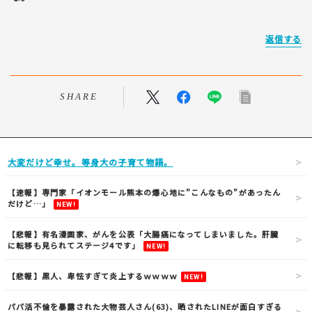
返信する
SHARE
大変だけど幸せ。等身大の子育て物語。
【速報】専門家「イオンモール熊本の爆心地に”こんなもの”があったん
だけど…」
NEW!
【悲報】有名漫画家、がんを公表「大腸癌になってしまいました。肝臓
に転移も見られてステージ4です」
NEW!
【悲報】黒人、卑怯すぎて炎上するｗｗｗｗ
NEW!
パパ活不倫を暴露された大物芸人さん(63)、晒されたLINEが面白すぎる