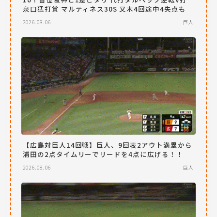
泉口猛打賞 マルティネス30S 又木4回途中4失点も
2026.08.06
巨人
【広島対巨人14回戦】巨人、9回表2アウト満塁から
浦田の2点タイムリーでリードを4点に広げる！！
2026.08.06
巨人