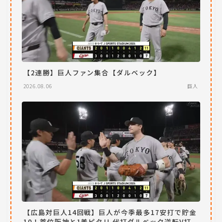
【2連勝】巨人ファン集合【ダルベック】
2026.08.06
巨人
【広島対巨人14回戦】巨人が今季最多17安打で貯金
10！首位阪神と1差ピタリ 代打ダルベック逆転V打