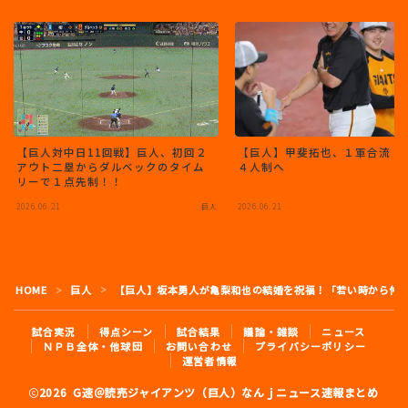
【巨人対中日11回戦】巨人、初回２
【巨人】甲斐拓也、１軍合流 
アウト二塁からダルベックのタイム
４人制へ
リーで１点先制！！
2026.06.21
巨人
2026.06.21
HOME
巨人
【巨人】坂本勇人が亀梨和也の結婚を祝福！「若い時から仲
＞
＞
試合実況
得点シーン
試合結果
議論・雑談
ニュース
ＮＰＢ全体・他球団
お問い合わせ
プライバシーポリシー
運営者情報
2026 G速＠読売ジャイアンツ（巨人）なんｊニュース速報まとめ