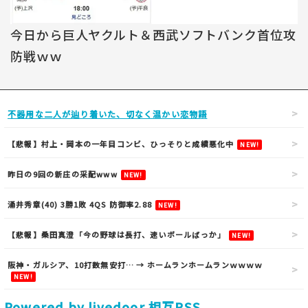
今日から巨人ヤクルト＆西武ソフトバンク首位攻
防戦ｗｗ
不器用な二人が辿り着いた、切なく温かい恋物語
【悲報】村上・岡本の一年目コンビ、ひっそりと成績悪化中
NEW!
昨日の9回の新庄の采配www
NEW!
涌井秀章(40) 3勝1敗 4QS 防御率2.88
NEW!
【悲報】桑田真澄「今の野球は長打、速いボールばっか」
NEW!
阪神・ガルシア、10打数無安打… → ホームランホームランｗｗｗｗ
NEW!
Powered by livedoor 相互RSS