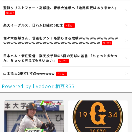
聖隷クリストファー・高部陸、青学大進学へ「進路変更はありません」
NEW!
楽天イーグルス、日ハム打線に5死球
NEW!
佐々木朗希さん、信者もアンチも黙らせる成績ｗｗｗｗｗｗｗｗｗｗｗ
ｗｗｗｗｗｗｗｗｗｗｗｗｗｗｗｗｗｗｗｗｗｗｗｗｗｗｗ
NEW!
日本ハム・新庄監督 楽天投手陣の5個の死球に苦言 「ちょっと多かっ
た。ちょっと考えてもらいたい」
NEW!
山本祐大2安打3打点wwwwwｗ
NEW!
Powered by livedoor 相互RSS