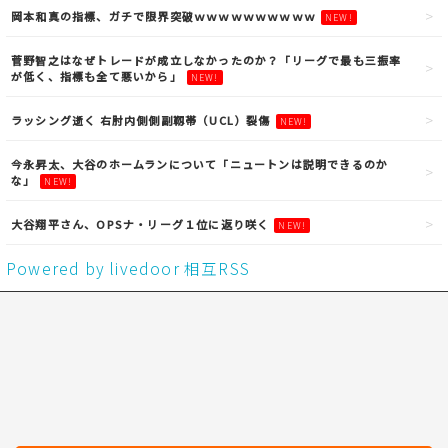
岡本和真の指標、ガチで限界突破ｗｗｗｗｗｗｗｗｗｗ
NEW!
菅野智之はなぜトレードが成立しなかったのか？「リーグで最も三振率
が低く、指標も全て悪いから」
NEW!
ラッシング逝く 右肘内側側副靱帯（UCL）裂傷
NEW!
今永昇太、大谷のホームランについて「ニュートンは説明できるのか
な」
NEW!
大谷翔平さん、OPSナ・リーグ１位に返り咲く
NEW!
Powered by livedoor 相互RSS