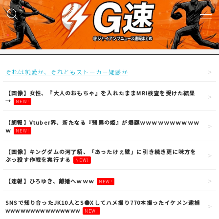
MENU
試合実況
それは純愛か、それともストーカー疑惑か
得点映像
【画像】女性、『大人のおもちゃ』を入れたままMRI検査を受けた結果
→
NEW!
試合結果
【朗報】Vtuber界、新たなる『弱男の姫』が爆誕ｗｗｗｗｗｗｗｗｗｗ
ｗ
NEW!
議論・雑談
【画像】キングダムの河了貂、「あったけぇ壁」に引き続き更に味方を
ぶっ殺す作戦を実行する
NEW!
ニュース
【速報】ひろゆき、離婚へｗｗｗ
NEW!
SNSで知り合ったJK10人とS●Xしてハメ撮り770本撮ったイケメン逮捕
wwwwwwwwwwwwwww
NEW!