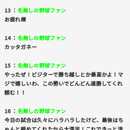
13 ：
名無しの野球ファン
お疲れ様
14 ：
名無しの野球ファン
カッタガネー
15 ：
名無しの野球ファン
やったぜ！ビジターで勝ち越しとか最高かよ！マ
ジで嬉しいわ、この勢いでどんどん連勝してくれ
頼む！！
16 ：
名無しの野球ファン
今日の試合は久々にハラハラしたけど、最後はち
ゃんと締めてくれたから大満足！これできっと流