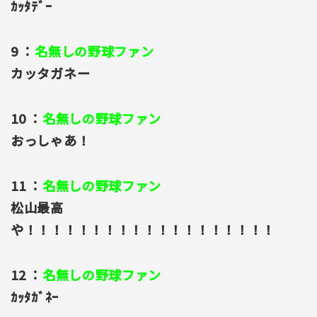
ｶｯﾀﾃﾞｰ
9 ：
名無しの野球ファン
カッタガネー
10 ：
名無しの野球ファン
おっしゃあ！
11 ：
名無しの野球ファン
松山最高
や！！！！！！！！！！！！！！！！！！！
12 ：
名無しの野球ファン
ｶｯﾀｶﾞﾈｰ