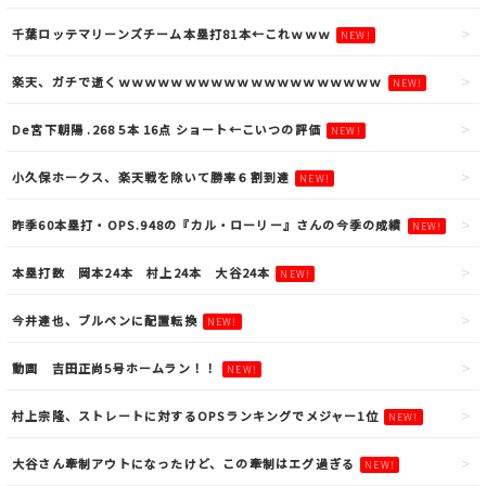
千葉ロッテマリーンズチーム本塁打81本←これｗｗｗ
NEW!
楽天、ガチで逝くｗｗｗｗｗｗｗｗｗｗｗｗｗｗｗｗｗｗｗｗ
NEW!
De宮下朝陽 .268 5本 16点 ショート←こいつの評価
NEW!
小久保ホークス、楽天戦を除いて勝率６割到達
NEW!
昨季60本塁打・OPS.948の『カル・ローリー』さんの今季の成績
NEW!
本塁打数 岡本24本 村上24本 大谷24本
NEW!
今井達也、ブルペンに配置転換
NEW!
動画 吉田正尚5号ホームラン！！
NEW!
村上宗隆、ストレートに対するOPSランキングでメジャー1位
NEW!
大谷さん牽制アウトになったけど、この牽制はエグ過ぎる
NEW!