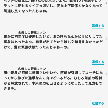
ベンチの空気Xが抜けたのは大きいよな。監督代行も選手とフ
ラットに話せるタイプっぽいし、変な上下関係とかなくなって
風通し良くなったんじゃね。
返信する
名無しの野球ファン
確かに初年度は優勝したけど、あの時もなんかピリピリしてた
印象はあったよな。結果が出てたから誰も文句言えなかっただ
けで、常に緊張状態だったんじゃねーの。
返信する
名無しの野球ファン
田中瑛斗が阿部に感謝？いやいや、阿部が引退してコーチにな
ってから伸びた選手なんて山ほどいるだろ。むしろ阿部の呪縛
から解放されて、本来の力を出せるようになったって見方もで
きるぞ。
返信する