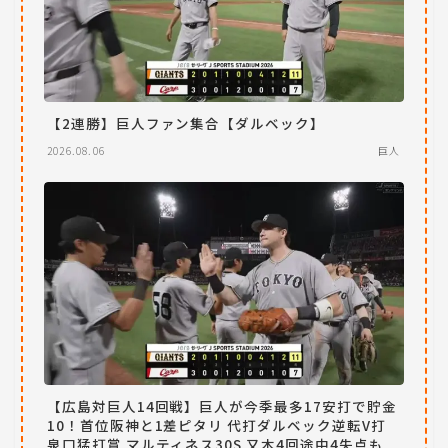
【2連勝】巨人ファン集合【ダルベック】
2026.08.06
巨人
【広島対巨人14回戦】巨人が今季最多17安打で貯金
10！首位阪神と1差ピタリ 代打ダルベック逆転V打
泉口猛打賞 マルティネス30S 又木4回途中4失点も