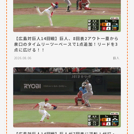
【広島対巨人14回戦】巨人、8回表2アウト一塁から
泉口のタイムリーツーベースで1点追加！リードを3
点に広げる！！
2026.08.06
巨人
【広島対巨人14回戦】巨人が7回表に逆転！代打・