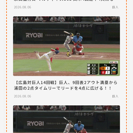
2026.08.06
巨人
【広島対巨人14回戦】巨人、9回表2アウト満塁から
浦田の2点タイムリーでリードを4点に広げる！！
2026.08.06
巨人