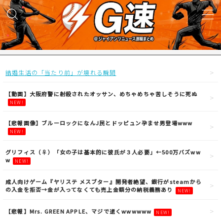
MENU
試合実況
結婚生活の「当たり前」が壊れる瞬間
得点映像
【動画】大阪府警に射殺されたオッサン、めちゃめちゃ苦しそうに死ぬ
NEW!
試合結果
【悲報画像】ブルーロックになんJ民とドッピュン孕ませ男登場www
NEW!
議論・雑談
グリフィス（♀）「女の子は基本的に彼氏が３人必要」←500万バズww
w
NEW!
ニュース
成人向けゲーム『ヤリステ メスブター』開発者絶望、銀行がsteamから
の入金を拒否→金が入ってなくても売上金額分の納税義務あり
NEW!
【悲報】Mrs. GREEN APPLE、マジで逝くwwwwww
NEW!