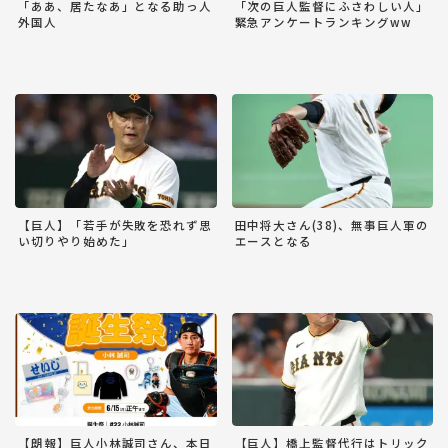
「ああ、居たなあ」となる助っ人
「次の巨人監督にふさわしい人」
外国人
緊急アンケートランキングww
【巨人】「若手が失敗を恐れず思
田中将大さん(38)、無事巨人軍の
い切りやり始めた」
エースとなる
【朗報】巨人小林誠司さん、本日
【巨人】橋上監督代行はトリック