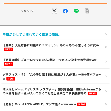
SHARE
平穏が少しずつ壊れていく家族の物語。
【動画】大阪府警に射殺されたオッサン、めちゃめちゃ苦しそうに死ぬ
NEW!
【悲報画像】ブルーロックになんJ民とドッピュン孕ませ男登場www
NEW!
グリフィス（♀）「女の子は基本的に彼氏が３人必要」←500万バズww
w
NEW!
成人向けゲーム『ヤリステ メスブター』開発者絶望、銀行がsteamから
の入金を拒否→金が入ってなくても売上金額分の納税義務あり
NEW!
【悲報】Mrs. GREEN APPLE、マジで逝くwwwwww
NEW!