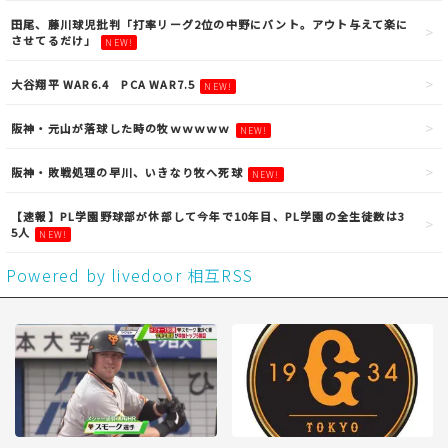
田尾、藤川球児批判「打率リーグ2位の中野にバント。アウト与えて楽に
させてるだけ」
NEW!
大谷翔平 WAR6.4 PCA WAR7.5
NEW!
阪神・元山が落球した時の牧ｗｗｗｗｗ
NEW!
阪神・敗戦処理の早川、いきなり牧へ死球
NEW!
【速報】PL学園野球部が休部して今年で10年目、PL学園の全生徒数は3
5人
NEW!
Powered by livedoor 相互RSS