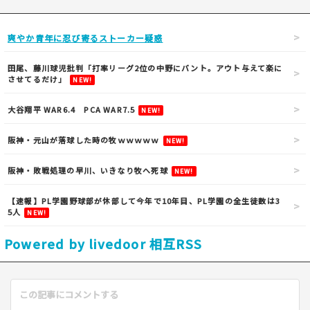
爽やか青年に忍び寄るストーカー疑惑
田尾、藤川球児批判「打率リーグ2位の中野にバント。アウト与えて楽に
させてるだけ」
NEW!
大谷翔平 WAR6.4 PCA WAR7.5
NEW!
阪神・元山が落球した時の牧ｗｗｗｗｗ
NEW!
阪神・敗戦処理の早川、いきなり牧へ死球
NEW!
【速報】PL学園野球部が休部して今年で10年目、PL学園の全生徒数は3
5人
NEW!
Powered by livedoor 相互RSS