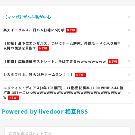
【マンガ】ぜんぶ私が中心
楽天イーグルス、日ハム打線に5死球
NEW!
【悲報】最下位エンゼルス、ついにチーム解体。再建モードに入り来年
以降の復活を目指す
NEW!
【動画】広島遠藤のストレート、やばすぎるｗｗｗｗｗｗｗｗ
NEW!
シカホワ村上、特大25号ホームラン！！！
NEW!
エドウィン・ディアス(3年103億円) 11登板 防御率11.00 WHIP2.44 被
打率.357←こいつWWWWWWWWWWWWWWWWWWWWWWWWWW
W
NEW!
Powered by livedoor 相互RSS