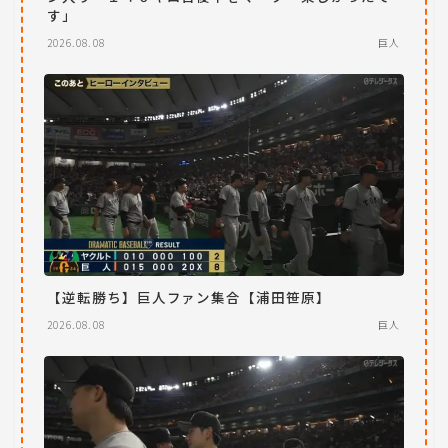
す」
2026.08.08
巨人
【逆転勝ち】巨人ファン集合【浦田笹原】
2026.08.08
巨人