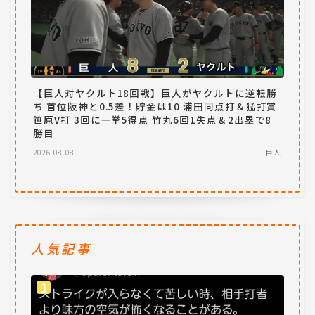
【巨人対ヤクルト18回戦】巨人がヤクルトに逆転勝
ち 首位阪神と0.5差！貯金は10 浦田同点打＆猛打賞
笹原V打 3回に一挙5得点 竹丸6回1失点＆2出塁で8
勝目
2026.08.08
巨人
人気記事