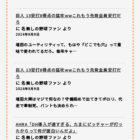
巨人 13安打8得点の猛攻wwこれもう先発全員安打だ
ろ
に
名無しの野球ファン
より
2026年8月9日
増田のユーティリティって、もはや『どこでも穴』って意
味で使われてるだろ。毎年キャ…
巨人 13安打8得点の猛攻wwこれもう先発全員安打だ
ろ
に
名無しの野球ファン
より
2026年8月9日
増田大輝はマジで何なの？守備固めで出てきてポロリ、代
走で牽制死、バントも決められ…
AHRA「DH導入が遅すぎる、たまにピッチャーが打っ
たからって何が面白いんだよ」
に
名無しの野球ファン
より