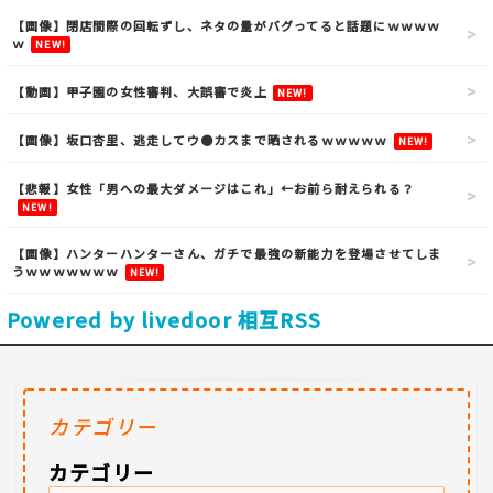
【画像】閉店間際の回転ずし、ネタの量がバグってると話題にｗｗｗｗ
ｗ
NEW!
【動画】甲子園の女性審判、大誤審で炎上
NEW!
【画像】坂口杏里、逃走してウ●カスまで晒されるｗｗｗｗｗ
NEW!
【悲報】女性「男への最大ダメージはこれ」←お前ら耐えられる？
NEW!
【画像】ハンターハンターさん、ガチで最強の新能力を登場させてしま
うｗｗｗｗｗｗｗ
NEW!
Powered by livedoor 相互RSS
カテゴリー
カテゴリー