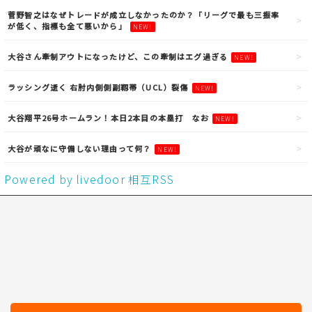
菅野智之はなぜトレードが成立しなかったのか？「リーグで最も三振率
が低く、指標も全て悪いから」
NEW!
大谷さん牽制アウトになったけど、この牽制はエグ過ぎる
NEW!
ラッシング逝く 右肘内側側副靱帯（UCL）裂傷
NEW!
大谷翔平26号ホームラン！本日2本目の本塁打 なお
NEW!
大谷が頑なに守備しない理由って何？
NEW!
Powered by livedoor 相互RSS