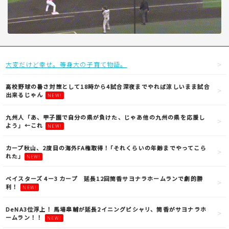
大変だけど幸せ。等身大の子育て物語。
高校野球の暑さ対策として18時から4試合深夜までやれば涼しいまま試合
出来るじゃん
NEW!
九州人「あ、甲子園で自分の県が負けた、じゃあ他の九州の県を応援し
よう」←これ
NEW!
カープ秋山、2度目の海外FA権取得！｢それくらいの年齢までやってこら
れた｣
NEW!
ベイスターズ 4ー3 カープ 延長12回筒香サヨナラホームランで劇的勝
利！
NEW!
DeNA3位浮上！ 馬場皐輔が延長2イニングピシャリ、筒香がサヨナラホ
ームラン！！
NEW!