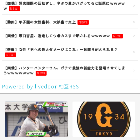
【画像】閉店間際の回転ずし、ネタの量がバグってると話題にｗｗｗｗ
ｗ
NEW!
【動画】甲子園の女性審判、大誤審で炎上
NEW!
【画像】坂口杏里、逃走してウ●カスまで晒されるｗｗｗｗｗ
NEW!
【悲報】女性「男への最大ダメージはこれ」←お前ら耐えられる？
NEW!
【画像】ハンターハンターさん、ガチで最強の新能力を登場させてしま
うｗｗｗｗｗｗｗ
NEW!
Powered by livedoor 相互RSS