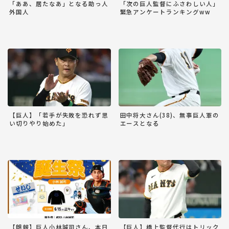
「ああ、居たなあ」となる助っ人
「次の巨人監督にふさわしい人」
外国人
緊急アンケートランキングww
【巨人】「若手が失敗を恐れず思
田中将大さん(38)、無事巨人軍の
い切りやり始めた」
エースとなる
【朗報】巨人小林誠司さん、本日
【巨人】橋上監督代行はトリック