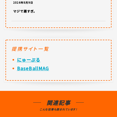
2026年8月9日
マジで遅すぎ。
提携サイト一覧
にゅーぷる
BaseBallMAG
関連記事
こんな記事も読まれています！