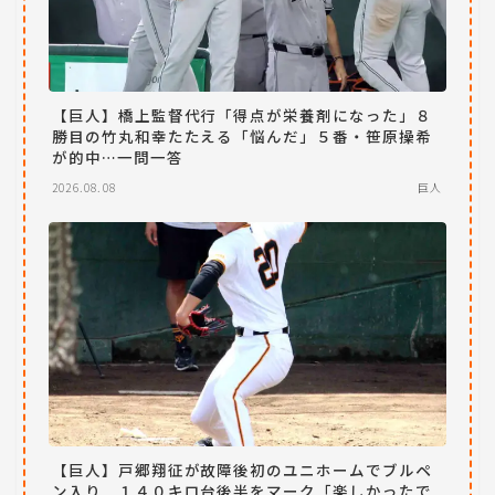
【巨人】橋上監督代行「得点が栄養剤になった」８
勝目の竹丸和幸たたえる「悩んだ」５番・笹原操希
が的中…一問一答
2026.08.08
巨人
【巨人】戸郷翔征が故障後初のユニホームでブルペ
ン入り １４０キロ台後半をマーク「楽しかったで