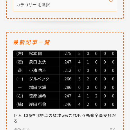
最新記事一覧
巨人 13安打8得点の猛攻wwこれもう先発全員安打だ
ろ
2026.08.09
巨人