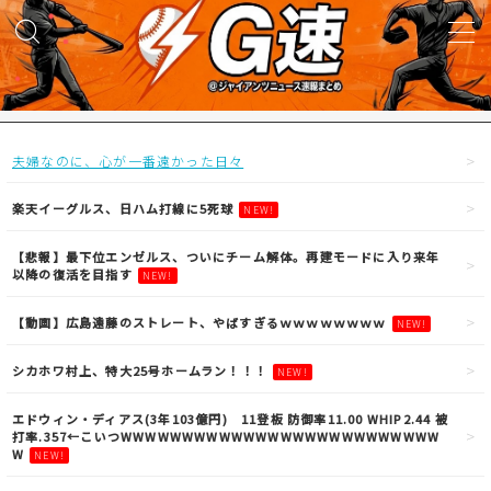
MENU
試合実況
夫婦なのに、心が一番遠かった日々
得点映像
楽天イーグルス、日ハム打線に5死球
NEW!
【悲報】最下位エンゼルス、ついにチーム解体。再建モードに入り来年
試合結果
以降の復活を目指す
NEW!
【動画】広島遠藤のストレート、やばすぎるｗｗｗｗｗｗｗｗ
NEW!
議論・雑談
シカホワ村上、特大25号ホームラン！！！
NEW!
ニュース
エドウィン・ディアス(3年103億円) 11登板 防御率11.00 WHIP2.44 被
打率.357←こいつWWWWWWWWWWWWWWWWWWWWWWWWWW
W
NEW!