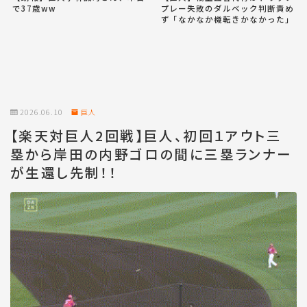
で37歳ww
プレー失敗のダルベック判断責め
ず「なかなか機転きかなかった」
2026.06.10
巨人
【楽天対巨人2回戦】巨人、初回１アウト三
塁から岸田の内野ゴロの間に三塁ランナー
が生還し先制！！