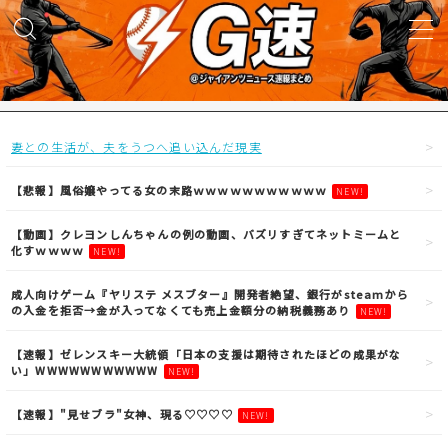
MENU
試合実況
妻との生活が、夫をうつへ追い込んだ現実
得点映像
【悲報】風俗嬢やってる女の末路ｗｗｗｗｗｗｗｗｗｗｗ
NEW!
【動画】クレヨンしんちゃんの例の動画、バズリすぎてネットミームと
試合結果
化すｗｗｗｗ
NEW!
成人向けゲーム『ヤリステ メスブター』開発者絶望、銀行がsteamから
議論・雑談
の入金を拒否→金が入ってなくても売上金額分の納税義務あり
NEW!
【速報】ゼレンスキー大統領「日本の支援は期待されたほどの成果がな
ニュース
い」WWWWWWWWWWW
NEW!
【速報】"見せブラ"女神、現る♡♡♡♡
NEW!