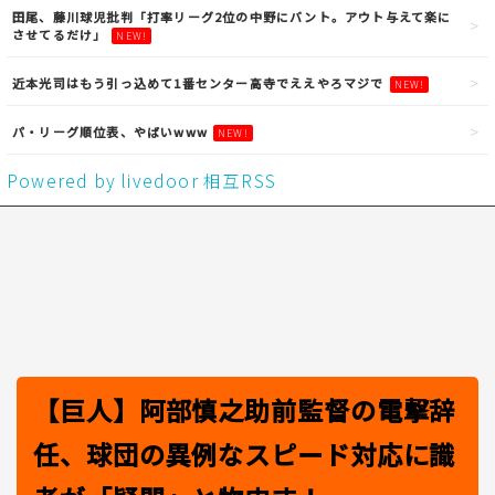
田尾、藤川球児批判「打率リーグ2位の中野にバント。アウト与えて楽に
させてるだけ」
NEW!
近本光司はもう引っ込めて1番センター高寺でええやろマジで
NEW!
パ・リーグ順位表、やばいwww
NEW!
Powered by livedoor 相互RSS
【巨人】阿部慎之助前監督の電撃辞
任、球団の異例なスピード対応に識