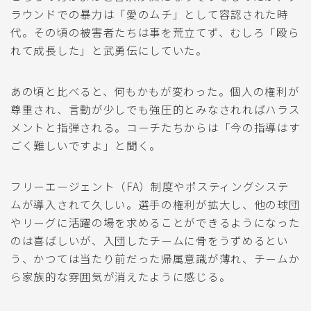
ラウンドでの暴力は「愛のムチ」として容認された時
代。その頃の被害者たちは事を荒立てず、むしろ「殴ら
れて成長した」と武勇伝にしていた。
あの頃と比べると、何もかもが変わった。個人の権利が
尊重され、言動が少しでも強圧的とみなされればハラス
メントと指弾される。コーチたちからは「今の指導はす
ごく難しいですよ」と聞く。
フリーエージェント（FA）制度やポスティングシステ
ムが導入されて久しい。選手の権利が拡大し、他の球団
やリーグに活躍の場を求めることができるようになった
のは喜ばしいが、入団したチームに骨をうずめるとい
う、かつては当たり前だった帰属意識が薄れ、チームか
ら家族的な雰囲気が消えたように感じる。