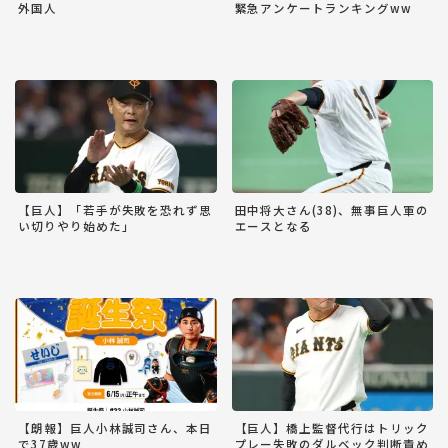
外国人
緊急アンケートランキングww
【巨人】「若手が失敗を恐れず思
田中将大さん(38)、無事巨人軍の
い切りやり始めた」
エースとなる
【朗報】巨人小林誠司さん、本日
【巨人】橋上監督代行はトリック
で37歳ww
プレー失敗のダルベック判断責め