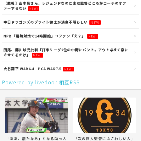
【悲報】山本昌さん、レジェンドなのに未だ監督どころかコーチのオフ
ァーすらない
NEW!
中日ドラゴンズのブライト健太が消息不明らしい
NEW!
NPB「暑熱対策で14時開始」→ファン「え？」
NEW!
田尾、藤川球児批判「打率リーグ2位の中野にバント。アウト与えて楽に
させてるだけ」
NEW!
大谷翔平 WAR6.4 PCA WAR7.5
NEW!
Powered by livedoor 相互RSS
「ああ、居たなあ」となる助っ人
「次の巨人監督にふさわしい人」