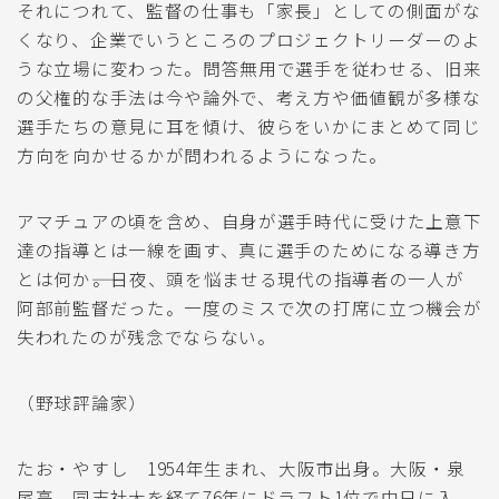
それにつれて、監督の仕事も「家長」としての側面がな
くなり、企業でいうところのプロジェクトリーダーのよ
うな立場に変わった。問答無用で選手を従わせる、旧来
の父権的な手法は今や論外で、考え方や価値観が多様な
選手たちの意見に耳を傾け、彼らをいかにまとめて同じ
方向を向かせるかが問われるようになった。
アマチュアの頃を含め、自身が選手時代に受けた上意下
達の指導とは一線を画す、真に選手のためになる導き方
とは何か――。日夜、頭を悩ませる現代の指導者の一人が
阿部前監督だった。一度のミスで次の打席に立つ機会が
失われたのが残念でならない。
（野球評論家）
たお・やすし 1954年生まれ、大阪市出身。大阪・泉
尾高、同志社大を経て76年にドラフト1位で中日に入