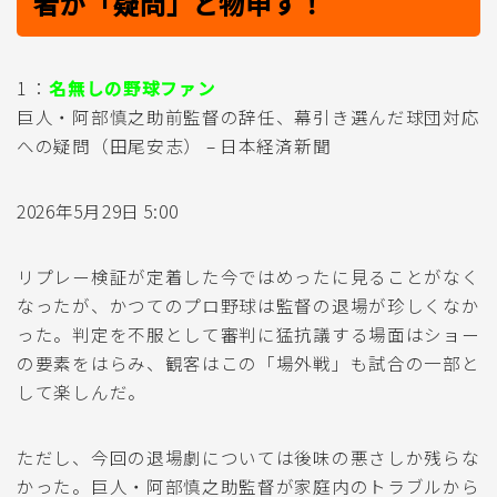
者が「疑問」と物申す！
1 ：
名無しの野球ファン
巨人・阿部慎之助前監督の辞任、幕引き選んだ球団対応
への疑問（田尾安志） – 日本経済新聞
2026年5月29日 5:00
リプレー検証が定着した今ではめったに見ることがなく
なったが、かつてのプロ野球は監督の退場が珍しくなか
った。判定を不服として審判に猛抗議する場面はショー
の要素をはらみ、観客はこの「場外戦」も試合の一部と
して楽しんだ。
ただし、今回の退場劇については後味の悪さしか残らな
かった。巨人・阿部慎之助監督が家庭内のトラブルから