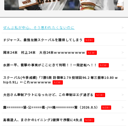
ぜんぶ私が中心、そう思われたくないのに
ドジャース、最強左腕スクーバルを獲得してしまう
NEW!
岡本24本 村上24本 大谷24本ｗｗｗｗｗｗｗｗｗ
NEW!
水原一平、衝撃の事実がここにきて判明！！一発逆転へ！！
NEW!
スクーバル(今季成績)「7勝5敗 防御率2.79 投球回96.2 奪三振率10.80 w
hip0.91」←これｗｗｗｗｗｗ
NEW!
大谷さん牽制アウトになったけど、この牽制はエグ過ぎる
NEW!
鷹========猫-公=====檻-/==鴎=========鷲（2026.8.5）
NEW!
高橋遥人、まさかの1イニング2被弾で序盤に4失点
NEW!