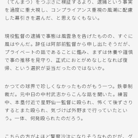
（てんまつ）をつぶさに検証するより、逮捕という事実
を過度に重大視し、コンプライアンス重視の風潮に配慮
した幕引きを選んだ、と思えなくもない。
現役監督の逮捕で事態は風雲急を告げたものの、すぐに
風はやんだ。辞任は阿部前監督から申し出たそうだが、
プライベートの話であることに鑑み、まずは休養や謹慎
で事の推移を見守り、正式におとがめなしとなれば復
帰、という選択が妥当だったのではないか。
かつての球界で珍しくなかったものがもう一つ。鉄拳制
裁だ。元中日の中村武志からこんな話を聞いた。練習
中、本塁付近で星野仙一監督に殴られ、怖くて後ずさり
するとまた殴られ、気づけば外野まで行っていたとい
う。一体、何発殴られたのだろう。
こちらの方がよほど警察沙汰になりそうなものだが、グ