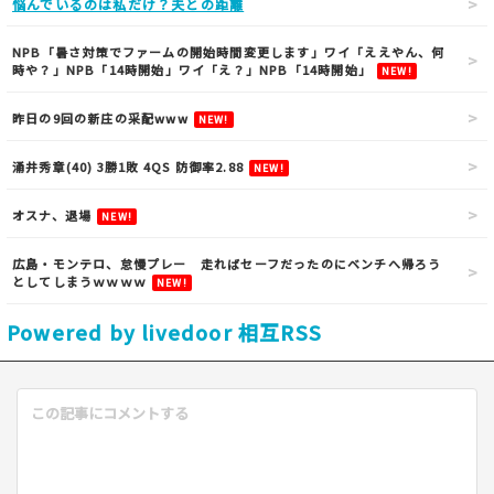
悩んでいるのは私だけ？夫との距離
NPB「暑さ対策でファームの開始時間変更します」ワイ「ええやん、何
時や？」NPB「14時開始」ワイ「え？」NPB「14時開始」
NEW!
昨日の9回の新庄の采配www
NEW!
涌井秀章(40) 3勝1敗 4QS 防御率2.88
NEW!
オスナ、退場
NEW!
広島・モンテロ、怠慢プレー 走ればセーフだったのにベンチへ帰ろう
としてしまうｗｗｗｗ
NEW!
Powered by livedoor 相互RSS