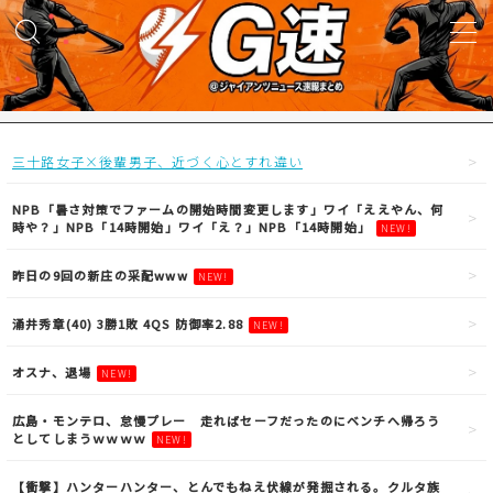
MENU
試合実況
三十路女子×後輩男子、近づく心とすれ違い
得点映像
NPB「暑さ対策でファームの開始時間変更します」ワイ「ええやん、何
時や？」NPB「14時開始」ワイ「え？」NPB「14時開始」
NEW!
試合結果
昨日の9回の新庄の采配www
NEW!
涌井秀章(40) 3勝1敗 4QS 防御率2.88
NEW!
議論・雑談
オスナ、退場
NEW!
ニュース
広島・モンテロ、怠慢プレー 走ればセーフだったのにベンチへ帰ろう
としてしまうｗｗｗｗ
NEW!
【衝撃】ハンターハンター、とんでもねえ伏線が発掘される。クルタ族