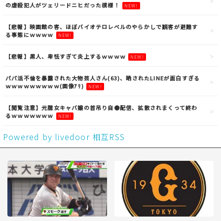
の虐殺犯人がツェリードニヒだった模様！
NEW!
【悲報】映画館の客、ほぼバイオテロレベルのやらかしで観客が避難す
る事態にｗｗｗｗ
NEW!
【悲報】黒人、卑怯すぎて炎上するｗｗｗｗ
NEW!
パパ活不倫を暴露された大物芸人さん(63)、晒されたLINEが面白すぎる
ｗｗｗｗｗｗｗｗｗ(画像ｱﾘ)
NEW!
【閲覧注意】元臆女キャバ嬢の首吊り自●配信、拡散されまくって終わ
るｗｗｗｗｗｗｗ
NEW!
Powered by livedoor 相互RSS