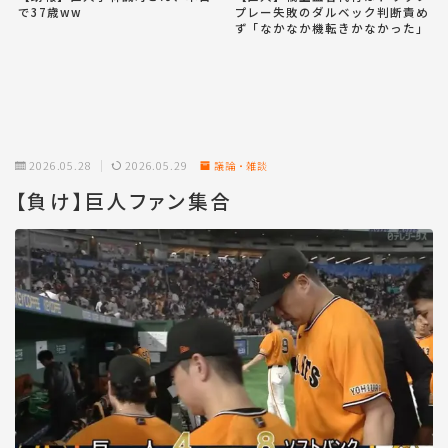
で37歳ww
プレー失敗のダルベック判断責め
ず「なかなか機転きかなかった」
2026.05.28
2026.05.29
議論・雑談
【負け】巨人ファン集合