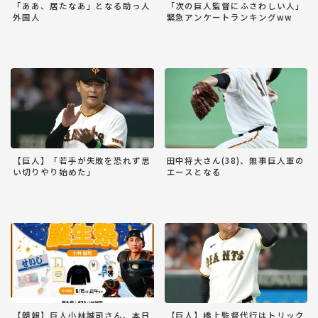
「ああ、居たなあ」となる助っ人
「次の巨人監督にふさわしい人」
外国人
緊急アンケートランキングww
【巨人】「若手が失敗を恐れず思
田中将大さん(38)、無事巨人軍の
い切りやり始めた」
エースとなる
【朗報】巨人小林誠司さん、本日
【巨人】橋上監督代行はトリック