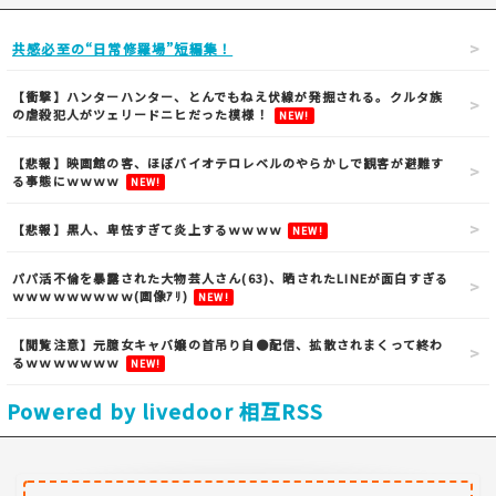
共感必至の“日常修羅場”短編集！
【衝撃】ハンターハンター、とんでもねえ伏線が発掘される。クルタ族
の虐殺犯人がツェリードニヒだった模様！
NEW!
【悲報】映画館の客、ほぼバイオテロレベルのやらかしで観客が避難す
る事態にｗｗｗｗ
NEW!
【悲報】黒人、卑怯すぎて炎上するｗｗｗｗ
NEW!
パパ活不倫を暴露された大物芸人さん(63)、晒されたLINEが面白すぎる
ｗｗｗｗｗｗｗｗｗ(画像ｱﾘ)
NEW!
【閲覧注意】元臆女キャバ嬢の首吊り自●配信、拡散されまくって終わ
るｗｗｗｗｗｗｗ
NEW!
Powered by livedoor 相互RSS