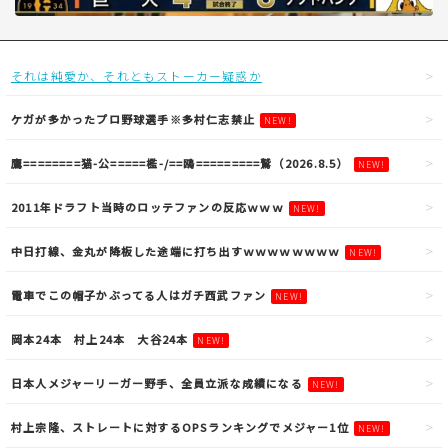
それは純愛か、それともストーカー疑惑か
ケガが多かったプロ野球選手※多村仁志禁止
NEW!
鷹========猫-公=====檻-/==鴎=========鷲（2026.8.5）
NEW!
2011年ドラフト当時のロッテファンの反応ｗｗｗ
NEW!
中日打線、金丸が降板した途端に打ち出すｗｗｗｗｗｗｗｗ
NEW!
電車でこの帽子かぶってる人はガチ西武ファン
NEW!
岡本24本 村上24本 大谷24本
NEW!
日本人メジャーリーガー野手、全員立派な成績になる
NEW!
村上宗隆、ストレートに対するOPSランキングでメジャー1位
NEW!