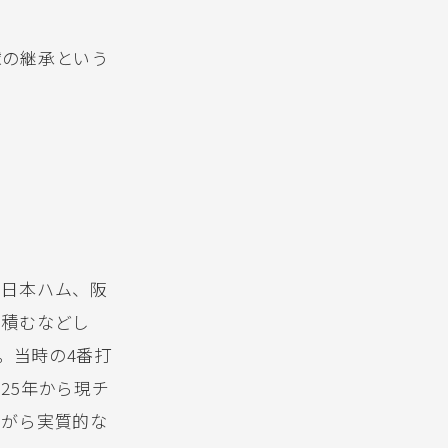
球の継承という
、日本ハム、阪
を積むなどし
。当時の4番打
25年から現チ
ながら実質的な