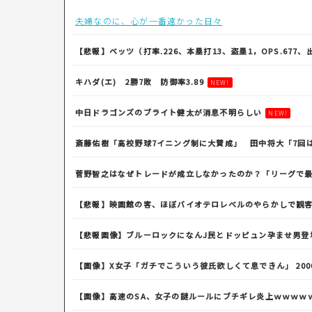
夫婦なのに、心が一番遠かった日々
【悲報】ベッツ（打率.226、本塁打13、盗塁1，OPS.677、出
キハダ(エ) 2勝7敗 防御率3.89
NEW!
中日ドラゴンズのブライト健太が消息不明らしい
NEW!
斎藤佑樹「高校野球7イニング制に大賛成」 田中将大「7回
菅野智之はなぜトレードが成立しなかったのか？「リーグで
【悲報】映画館の客、ほぼバイオテロレベルのやらかしで観
【悲報画像】ブルーロックになんJ民とドッピュン孕ませ男登
【画像】X女子「ガチでこういう彼氏欲しくて息できん」 200
【画像】高速のSA、女子の謎ルールにブチギレ炎上ｗｗｗｗ