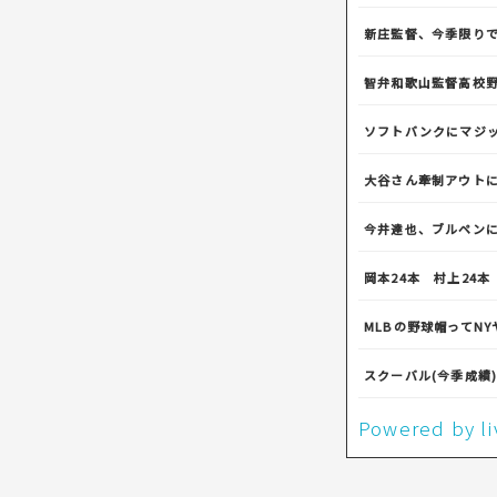
新庄監督、今季限り
智弁和歌山監督高校
ソフトバンクにマジ
大谷さん牽制アウト
今井達也、ブルペン
岡本24本 村上24
MLBの野球帽ってN
スクーバル(今季成績)「
Powered by 