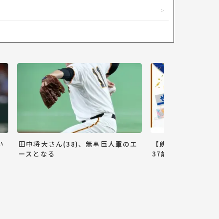
い
田中将大さん(38)、無事巨人軍のエ
【朗報】巨人小林誠
ースとなる
37歳ww