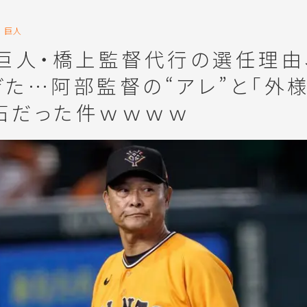
巨人
】巨人・橋上監督代行の選任理由
ぎた…阿部監督の“アレ”と「外
石だった件ｗｗｗｗ