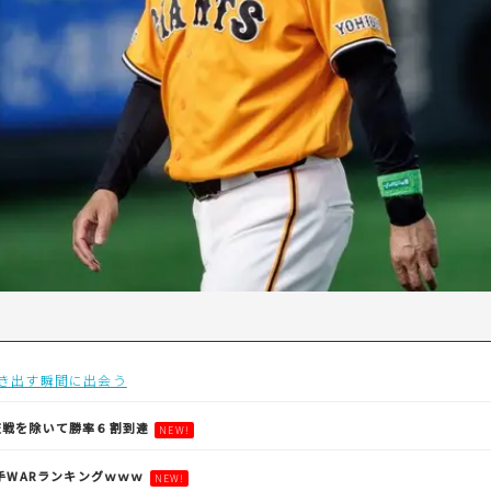
動き出す瞬間に出会う
天戦を除いて勝率６割到達
NEW!
野手WARランキングｗｗｗ
NEW!