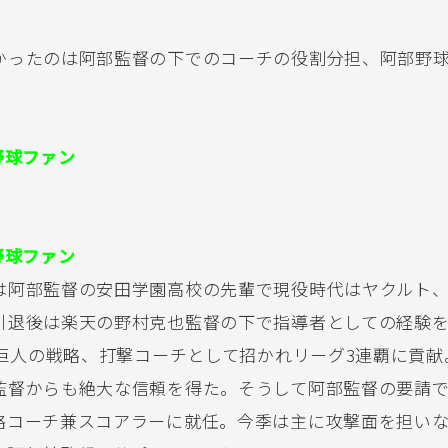
かったのは阿部監督の下でのコーチの役割分担、阿部野
。
野球ファン
野球ファン
は阿部監督の安田学園高校の先輩で現役時代はヤクルト
引退後は楽天の野村克也監督の下で指導者としての経験
に巨人の戦略、打撃コーチとして招かれリーグ3連覇に貢献
監督からも絶大な信頼を得た。そうして阿部監督の要請で
略コーチ兼スコアラーに就任。今季は主に攻撃面を担い