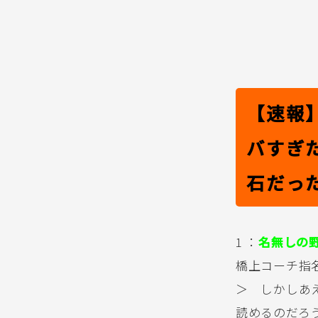
【速報
バすぎ
石だっ
1 ：
名無しの
橋上コーチ指
＞ しかしあ
読めるのだろ