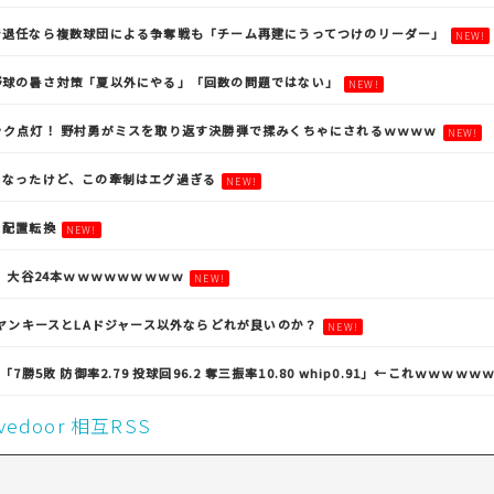
で退任なら複数球団による争奪戦も「チーム再建にうってつけのリーダー」
NEW!
野球の暑さ対策「夏以外にやる」「回数の問題ではない」
NEW!
ック点灯！ 野村勇がミスを取り返す決勝弾で揉みくちゃにされるｗｗｗｗ
NEW!
になったけど、この牽制はエグ過ぎる
NEW!
に配置転換
NEW!
本 大谷24本ｗｗｗｗｗｗｗｗｗ
NEW!
YヤンキースとLAドジャース以外ならどれが良いのか？
NEW!
7勝5敗 防御率2.79 投球回96.2 奪三振率10.80 whip0.91」←これｗｗｗｗｗ
livedoor 相互RSS