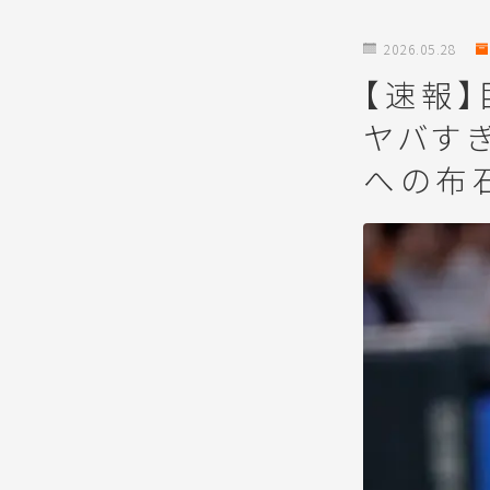
2026.05.28
【速報
ヤバす
への布