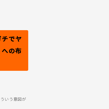
ガチでヤ
」への布
どういう意図が