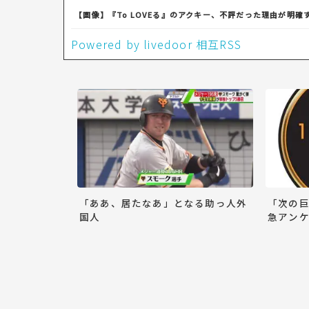
【画像】『To LOVEる』のアクキー、不評だった理由が明確
Powered by livedoor 相互RSS
「ああ、居たなあ」となる助っ人外
「次の
国人
急アンケ