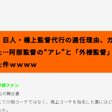
】巨人・橋上監督代行の選任理由、
た…阿部監督の“アレ”と「外様監督
た件ｗｗｗｗ
野球ファン
名の舞台裏
えて川相コーチではなく、橋上コーチを指名した裏には
うか。