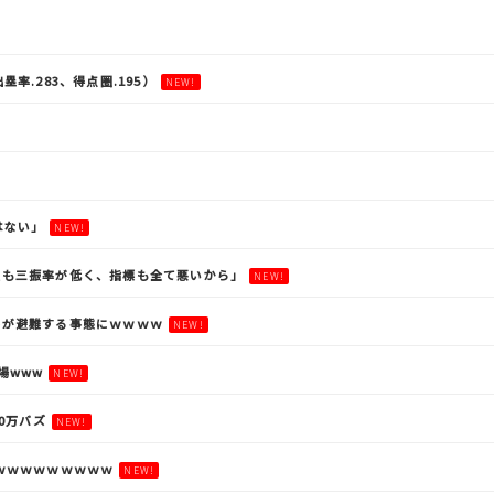
塁率.283、得点圏.195）
NEW!
はない」
NEW!
最も三振率が低く、指標も全て悪いから」
NEW!
客が避難する事態にｗｗｗｗ
NEW!
場www
NEW!
0万バズ
NEW!
ｗｗｗｗｗｗｗｗｗ
NEW!