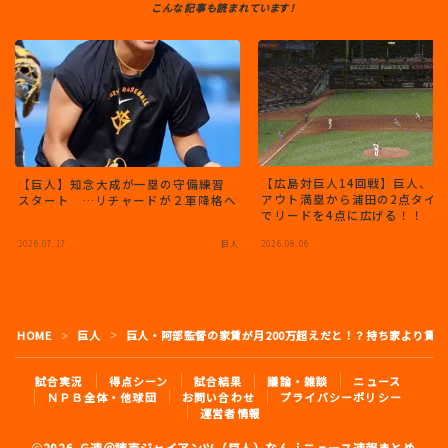
こんな記事も読まれています！
【広島対巨人14回戦】巨人、9
【巨人】知念大成が一塁の守備練習
アウト満塁から浦田の2点タイ
スタート …リチャードが２軍降格へ
でリードを4点に広げる！！
2026.07.17
巨人
2026.08.06
HOME
巨人
巨人・阿部監督の家賃が月200万超えだと！？持ち家より賃
＞
＞
試合実況
得点シーン
試合結果
議論・雑談
ニュース
ＮＰＢ全体・他球団
お問い合わせ
プライバシーポリシー
運営者情報
2026 G速＠読売ジャイアンツ（巨人）なんｊニュース速報まとめ