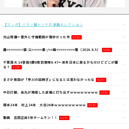
【マンガ】バラシ屋トシヤの漫画セレクション
元山飛優←意外と守備範囲が微妙だった件
NEW!
鷹========猫-公=====檻-/==鴎=========鷲（2026.8.5）
NEW!
千賀滉大 14登板0勝8敗防御率8.47←来年日本に戻るかもだけどどこが獲
る？
NEW!
まさか敗因が『早川の回跨ぎ』になるとは思わなかったな
NEW!
中日打線、金丸が降板した途端に打ち出すｗｗｗｗｗｗｗｗ
NEW!
岡本24本 村上24本 大谷24本ｗｗｗｗｗｗｗｗｗ
NEW!
動画 吉田正尚5号ホームラン！！
NEW!