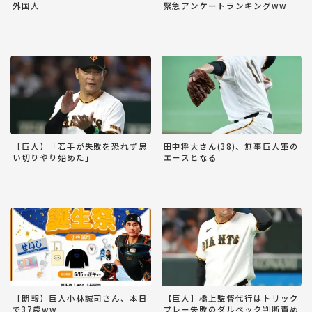
外国人
緊急アンケートランキングww
【巨人】「若手が失敗を恐れず思
田中将大さん(38)、無事巨人軍の
い切りやり始めた」
エースとなる
【朗報】巨人小林誠司さん、本日
【巨人】橋上監督代行はトリック
で37歳ww
プレー失敗のダルベック判断責め