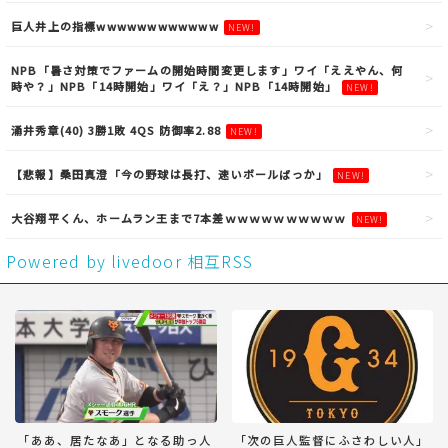
巨人井上の指標wwwwwwwwwwww
NEW!
NPB「暑さ対策でファームの開始時間変更します」ワイ「ええやん、何
時や？」NPB「14時開始」ワイ「え？」NPB「14時開始」
NEW!
涌井秀章(40) 3勝1敗 4QS 防御率2.88
NEW!
【悲報】桑田真澄「今の野球は長打、速いボールばっか」
NEW!
大谷翔平くん、ホームラン王まで7本差ｗｗｗｗｗｗｗｗｗｗ
NEW!
Powered by livedoor 相互RSS
「ああ、居たなあ」となる助っ人
「次の巨人監督にふさわしい人」