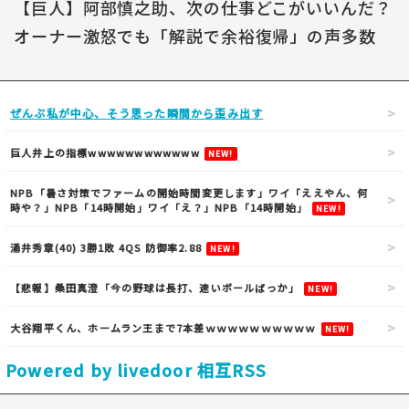
【巨人】阿部慎之助、次の仕事どこがいいんだ？
オーナー激怒でも「解説で余裕復帰」の声多数
ぜんぶ私が中心、そう思った瞬間から歪み出す
巨人井上の指標wwwwwwwwwwww
NEW!
NPB「暑さ対策でファームの開始時間変更します」ワイ「ええやん、何
時や？」NPB「14時開始」ワイ「え？」NPB「14時開始」
NEW!
涌井秀章(40) 3勝1敗 4QS 防御率2.88
NEW!
【悲報】桑田真澄「今の野球は長打、速いボールばっか」
NEW!
大谷翔平くん、ホームラン王まで7本差ｗｗｗｗｗｗｗｗｗｗ
NEW!
Powered by livedoor 相互RSS