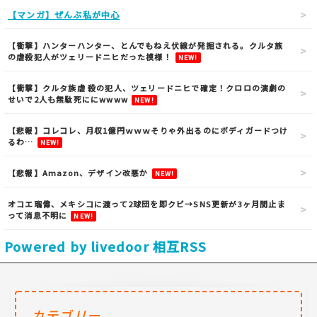
【マンガ】ぜんぶ私が中心
【衝撃】ハンターハンター、とんでもねえ伏線が発掘される。クルタ族
の虐殺犯人がツェリードニヒだった模様！
NEW!
【衝撃】クルタ族虐 殺の犯人、ツェリードニヒで確定！クロロの演劇の
せいで2人も無駄死ににwwww
NEW!
【悲報】コレコレ、月収1億円ｗｗｗそりゃ外出るのにボディガードつけ
るわ…
NEW!
【悲報】Amazon、デザイン改悪か
NEW!
オコエ瑠偉、メキシコに渡って2球団を即クビ→SNS更新が3ヶ月間止ま
って消息不明に
NEW!
Powered by livedoor 相互RSS
カテゴリー