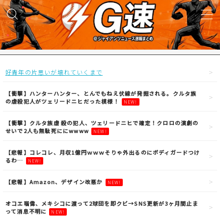
MENU
試合実況
好青年の片思いが壊れていくまで
得点映像
【衝撃】ハンターハンター、とんでもねえ伏線が発掘される。クルタ族
の虐殺犯人がツェリードニヒだった模様！
NEW!
試合結果
【衝撃】クルタ族虐 殺の犯人、ツェリードニヒで確定！クロロの演劇の
せいで2人も無駄死ににwwww
NEW!
議論・雑談
【悲報】コレコレ、月収1億円ｗｗｗそりゃ外出るのにボディガードつけ
るわ…
NEW!
ニュース
【悲報】Amazon、デザイン改悪か
NEW!
オコエ瑠偉、メキシコに渡って2球団を即クビ→SNS更新が3ヶ月間止ま
って消息不明に
NEW!