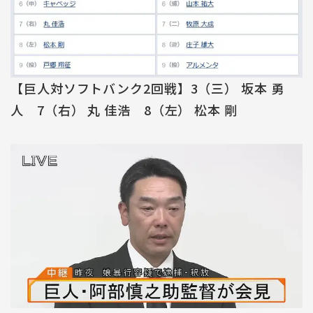
【巨人対ソフトバンク2回戦】3（三） 坂本 勇
人 7（右） 丸 佳浩 8（左） 松本 剛