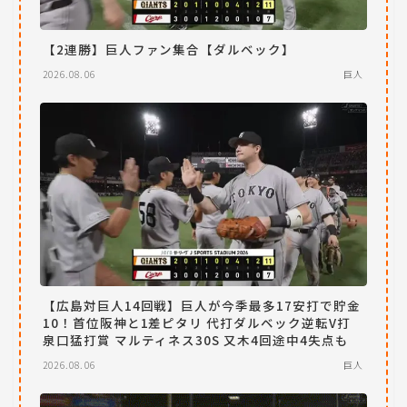
【2連勝】巨人ファン集合【ダルベック】
2026.08.06
巨人
【広島対巨人14回戦】巨人が今季最多17安打で貯金
10！首位阪神と1差ピタリ 代打ダルベック逆転V打
泉口猛打賞 マルティネス30S 又木4回途中4失点も
2026.08.06
巨人