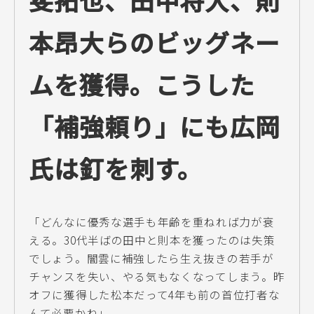
斐拓也、田中将大、則
本昂大らのビッグネー
ムを獲得。こうした
「補強頼り」にも広岡
氏は釘を刺す。
「どんなに優秀な選手も年齢を重ねれば力が衰
える。30代半ばの田中と則本を獲ったのは失策
でしょう。闇雲に補強したら生え抜きの若手が
チャンスを失い、やる気もなくなってしまう。昨
オフに獲得した松本だって4年も前の首位打者な
んて必要かね」