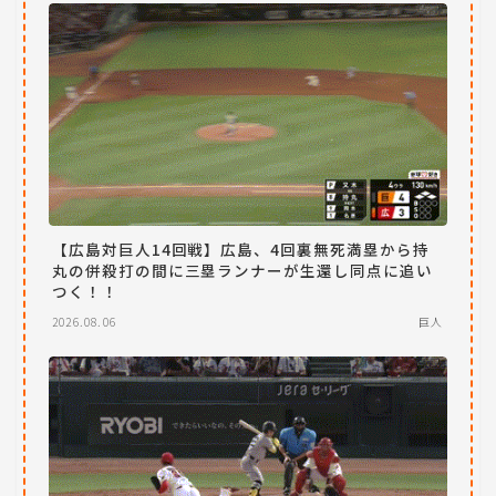
【広島対巨人14回戦】広島、4回裏無死満塁から持
丸の併殺打の間に三塁ランナーが生還し同点に追い
つく！！
2026.08.06
巨人