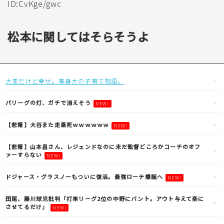
ID:CvKge/gwc
松本に関してはそらそうよ
大変だけど幸せ。等身大の子育て物語。
パリーグの灯、ガチで消えそう
NEW!
【悲報】大谷また走塁死ｗｗｗｗｗｗ
NEW!
【悲報】山本昌さん、レジェンドなのに未だ監督どころかコーチのオフ
ァーすらない
NEW!
ドジャース・グラスノーもついに復活。最強ローテ爆誕へ
NEW!
田尾、藤川球児批判「打率リーグ2位の中野にバント。アウト与えて楽に
させてるだけ」
NEW!