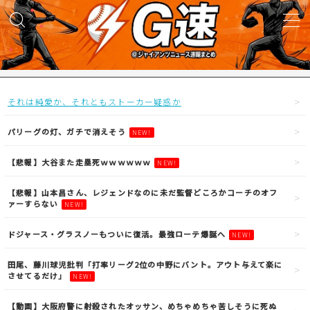
MENU
試合実況
それは純愛か、それともストーカー疑惑か
得点映像
パリーグの灯、ガチで消えそう
NEW!
【悲報】大谷また走塁死ｗｗｗｗｗｗ
NEW!
試合結果
【悲報】山本昌さん、レジェンドなのに未だ監督どころかコーチのオフ
ァーすらない
NEW!
議論・雑談
ドジャース・グラスノーもついに復活。最強ローテ爆誕へ
NEW!
ニュース
田尾、藤川球児批判「打率リーグ2位の中野にバント。アウト与えて楽に
させてるだけ」
NEW!
【動画】大阪府警に射殺されたオッサン、めちゃめちゃ苦しそうに死ぬ