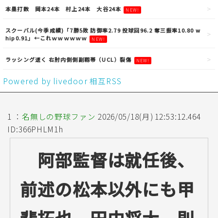
本塁打数 岡本24本 村上24本 大谷24本
NEW!
スクーバル(今季成績)「7勝5敗 防御率2.79 投球回96.2 奪三振率10.80 w
hip0.91」←これｗｗｗｗｗｗ
NEW!
ラッシング逝く 右肘内側側副靱帯（UCL）裂傷
NEW!
Powered by livedoor 相互RSS
1 ：
名無しの野球ファン
2026/05/18(月) 12:53:12.464
ID:366PHLM1h
阿部監督は就任後、
前述の松本以外にも甲