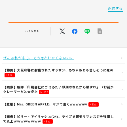
返信する
SHARE
ぜんぶ私が中心、そう思われたくないのに
【動画】大阪府警に射殺されたオッサン、めちゃめちゃ苦しそうに死ぬ
NEW!
【画像】絵師「印刷会社にゴミみたい印刷されたから晒すわ」→お前が
クレーマーだと大炎上
NEW!
【悲報】Mrs. GREEN APPLE、マジで逝くwwwwww
NEW!
【画像】ビリー・アイリッシュ(24)、ライブで超モリマンスジを強調し
て炎上ｗｗｗｗｗｗｗｗ
NEW!