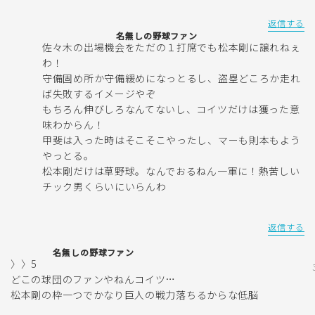
返信する
名無しの野球ファン
佐々木の出場機会をただの１打席でも松本剛に譲れねぇ
わ！
守備固め所か守備緩めになっとるし、盗塁どころか走れ
ば失敗するイメージやぞ
もちろん伸びしろなんてないし、コイツだけは獲った意
味わからん！
甲斐は入った時はそこそこやったし、マーも則本もよう
やっとる。
松本剛だけは草野球。なんでおるねん一軍に！熱苦しい
チック男くらいにいらんわ
返信する
名無しの野球ファン
〉〉5
どこの球団のファンやねんコイツ…
松本剛の枠一つでかなり巨人の戦力落ちるからな低脳