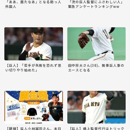
「ああ、居たなあ」となる助っ人
「次の巨人監督にふさわしい人」
外国人
緊急アンケートランキングww
【巨人】「若手が失敗を恐れず思
田中将大さん(38)、無事巨人軍の
い切りやり始めた」
エースとなる
【朗報】巨人小林誠司さん、本日
【巨人】橋上監督代行はトリック