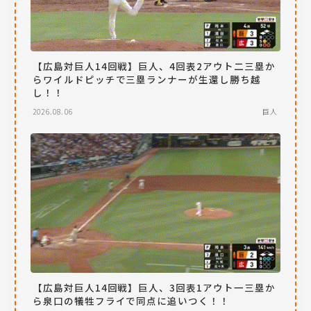
【広島対巨人14回戦】巨人、4回表2アウト二三塁か
らワイルドピッチで三塁ランナーが生還し勝ち越
し！！
2026.08.06
巨人
【広島対巨人14回戦】巨人、3回表1アウト一三塁か
ら泉口の犠牲フライで同点に追いつく！！