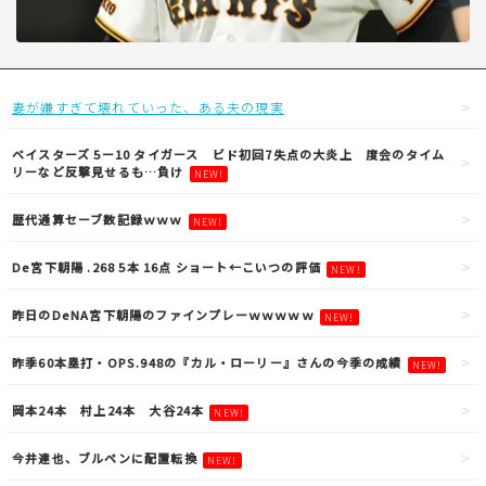
妻が嫌すぎて壊れていった、ある夫の現実
ベイスターズ 5ー10 タイガース ビド初回7失点の大炎上 度会のタイム
リーなど反撃見せるも…負け
NEW!
歴代通算セーブ数記録ｗｗｗ
NEW!
De宮下朝陽 .268 5本 16点 ショート←こいつの評価
NEW!
昨日のDeNA宮下朝陽のファインプレーｗｗｗｗｗ
NEW!
昨季60本塁打・OPS.948の『カル・ローリー』さんの今季の成績
NEW!
岡本24本 村上24本 大谷24本
NEW!
今井達也、ブルペンに配置転換
NEW!