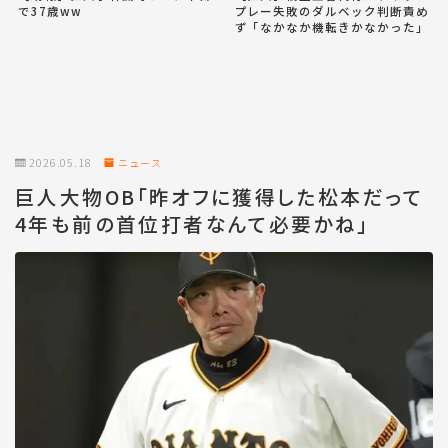
で37歳ww
プレー失敗のダルベック判断責め
ず「なかなか機転きかなかった」
2026.05.18
ニュース
巨人大物OB「昨オフに獲得した松本だって
4年も前の首位打者なんて必要かね」