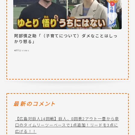
阿部慎之助「（子育てについて）ダメなことはしっ
かり怒る」
4771
views
最新のコメント
【広島対巨人14回戦】巨人、8回表2アウト一塁から泉
口のタイムリーツーベースで1点追加！リードを3点に
広げる！！