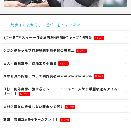
三十路女子×後輩男子、近づく心とすれ違い
8/7中日”マスター一打逆転勝利4連勝5位キープ”祝勝会
NEW!
ケガが多かったプロ野球選手※多村仁志禁止
NEW!
巨人・高梨雄平、お泊まり不倫愛
NEW!
岡本和真の指標、ガチで限界突破ｗｗｗｗｗｗｗｗｗｗ
NEW!
代打・阿部寿樹、強すぎるっ………！ あと一人から華麗な逆転タイム
リー！！
NEW!
大谷が頑なに守備しない理由って何？
NEW!
動画 吉田正尚5号ホームラン！！
NEW!