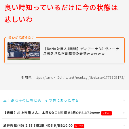
良い時知っているだけに今の状態は
悲しいわ
合わせて読みたい
【DeNA対巨人4回戦】ディアーナ VS ヴィーナ
ス戦を見た阿部監督の表情ｗｗｗｗｗ
引用元: https://tanuki.5ch.io/test/read.cgi/livebase/1777709172/
三十路女子の仕事と恋、その先にあった本音
【悲報】村上宗隆さん、本日5タコ3三振で8月OPS.372www
NEW!
涌井秀章(40) 2.88 3勝1敗 4QS K/BB10.00
NEW!