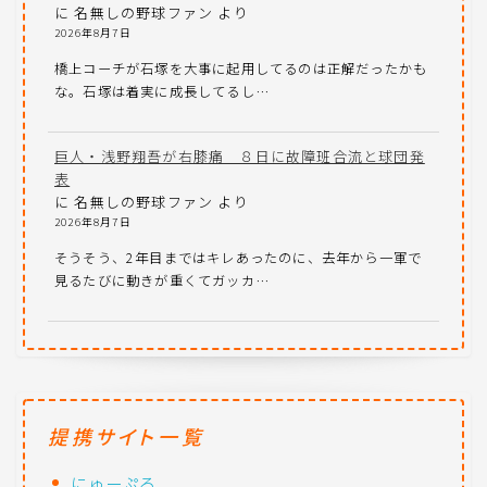
に
名無しの野球ファン
より
2026年8月7日
橋上コーチが石塚を大事に起用してるのは正解だったかも
な。石塚は着実に成長してるし…
巨人・浅野翔吾が右膝痛 ８日に故障班合流と球団発
表
に
名無しの野球ファン
より
2026年8月7日
そうそう、2年目まではキレあったのに、去年から一軍で
見るたびに動きが重くてガッカ…
提携サイト一覧
にゅーぷる