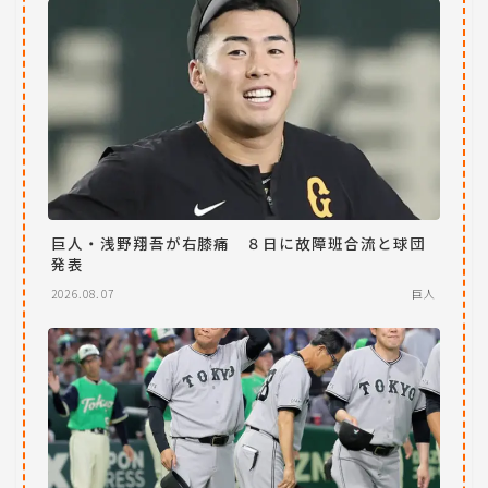
巨人・浅野翔吾が右膝痛 ８日に故障班合流と球団
発表
2026.08.07
巨人