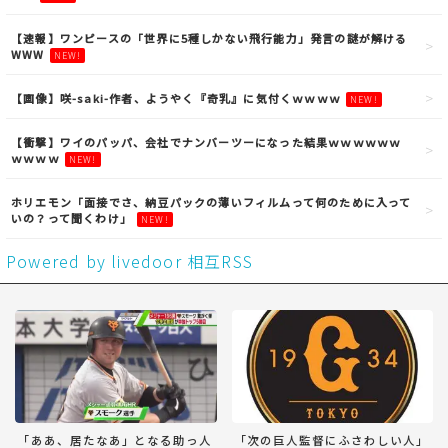
【速報】ワンピースの「世界に5種しかない飛行能力」発言の謎が解ける
WWW
NEW!
【画像】咲-saki-作者、ようやく『奇乳』に気付くｗｗｗｗ
NEW!
【衝撃】ワイのパッパ、会社でナンバーツーになった結果ｗｗｗｗｗｗ
ｗｗｗｗ
NEW!
ホリエモン「面接でさ、納豆パックの薄いフィルムって何のために入って
いの？って聞くわけ」
NEW!
Powered by livedoor 相互RSS
「ああ、居たなあ」となる助っ人
「次の巨人監督にふさわしい人」