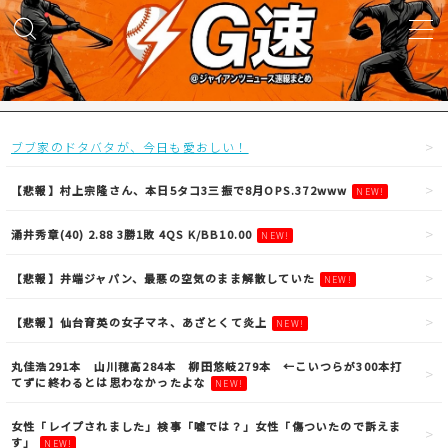
MENU
試合実況
ブブ家のドタバタが、今日も愛おしい！
得点映像
【悲報】村上宗隆さん、本日5タコ3三振で8月OPS.372www
NEW!
涌井秀章(40) 2.88 3勝1敗 4QS K/BB10.00
NEW!
試合結果
【悲報】井端ジャパン、最悪の空気のまま解散していた
NEW!
議論・雑談
【悲報】仙台育英の女子マネ、あざとくて炎上
NEW!
ニュース
丸佳浩291本 山川穂高284本 柳田悠岐279本 ←こいつらが300本打
てずに終わるとは思わなかったよな
NEW!
女性「レイプされました」検事「嘘では？」女性「傷ついたので訴えま
す」
NEW!