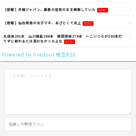
【悲報】井端ジャパン、最悪の空気のまま解散していた
NEW!
【悲報】仙台育英の女子マネ、あざとくて炎上
NEW!
丸佳浩291本 山川穂高284本 柳田悠岐279本 ←こいつらが300本打
てずに終わるとは思わなかったよな
NEW!
Powered by livedoor 相互RSS