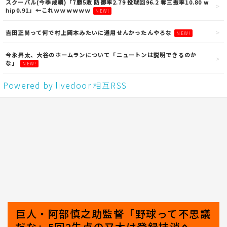
スクーバル(今季成績)「7勝5敗 防御率2.79 投球回96.2 奪三振率10.80 w
hip0.91」←これｗｗｗｗｗｗ
NEW!
吉田正尚って何で村上岡本みたいに通用せんかったんやろな
NEW!
今永昇太、大谷のホームランについて「ニュートンは説明できるのか
な」
NEW!
Powered by livedoor 相互RSS
巨人・阿部慎之助監督「野球って不思議
だな」5回2失点の又木は登録抹消へ