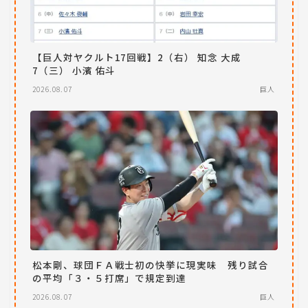
【巨人対ヤクルト17回戦】2（右） 知念 大成
7（三） 小濱 佑斗
2026.08.07
巨人
松本剛、球団ＦＡ戦士初の快挙に現実味 残り試合
の平均「３・５打席」で規定到達
2026.08.07
巨人