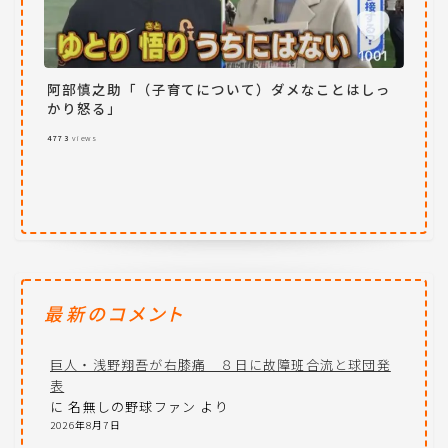
阿部慎之助「（子育てについて）ダメなことはしっ
かり怒る」
4773
views
最新のコメント
巨人・浅野翔吾が右膝痛 ８日に故障班合流と球団発
表
に
名無しの野球ファン
より
2026年8月7日