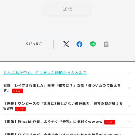
SHARE
ぜんぶ私が中心、そう思った瞬間から歪み出す
女性「レイプされました」検事「嘘では？」女性「傷ついたので訴えま
す」
NEW!
【速報】ワンピースの「世界に5種しかない飛行能力」発言の謎が解ける
WWW
NEW!
【画像】咲-saki-作者、ようやく『奇乳』に気付くｗｗｗｗ
NEW!
【衝撃】ワイのパッパ、会社でナンバーツーになった結果ｗｗｗｗｗｗ