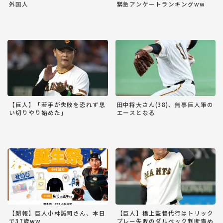
外国人
緊急アンケートランキングww
【巨人】「若手が失敗を恐れず思
田中将大さん(38)、無事巨人軍の
い切りやり始めた」
エースとなる
【朗報】巨人小林誠司さん、本日
【巨人】橋上監督代行はトリック
で37歳ww
プレー失敗のダルベック判断責め