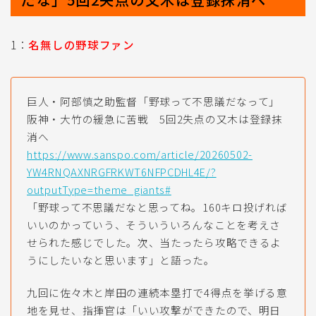
1：
名無しの野球ファン
巨人・阿部慎之助監督「野球って不思議だなって」
阪神・大竹の緩急に苦戦 5回2失点の又木は登録抹
消へ
https://www.sanspo.com/article/20260502-
YW4RNQAXNRGFRKWT6NFPCDHL4E/?
outputType=theme_giants#
「野球って不思議だなと思ってね。160キロ投げれば
いいのかっていう、そういういろんなことを考えさ
せられた感じでした。次、当たったら攻略できるよ
うにしたいなと思います」と語った。
九回に佐々木と岸田の連続本塁打で4得点を挙げる意
地を見せ、指揮官は「いい攻撃ができたので、明日