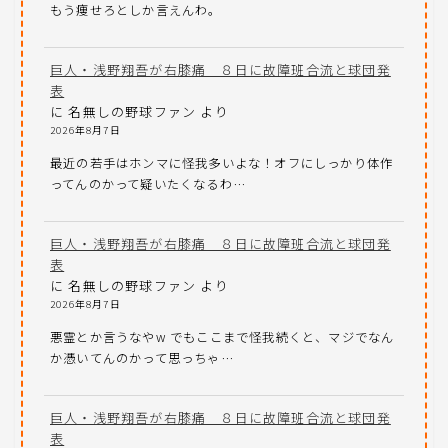
もう痩せろとしか言えんわ。
巨人・浅野翔吾が右膝痛 ８日に故障班合流と球団発
表
に
名無しの野球ファン
より
2026年8月7日
最近の若手はホンマに怪我多いよな！オフにしっかり体作
ってんのかって疑いたくなるわ…
巨人・浅野翔吾が右膝痛 ８日に故障班合流と球団発
表
に
名無しの野球ファン
より
2026年8月7日
悪霊とか言うなやw でもここまで怪我続くと、マジでなん
か憑いてんのかって思っちゃ…
巨人・浅野翔吾が右膝痛 ８日に故障班合流と球団発
表