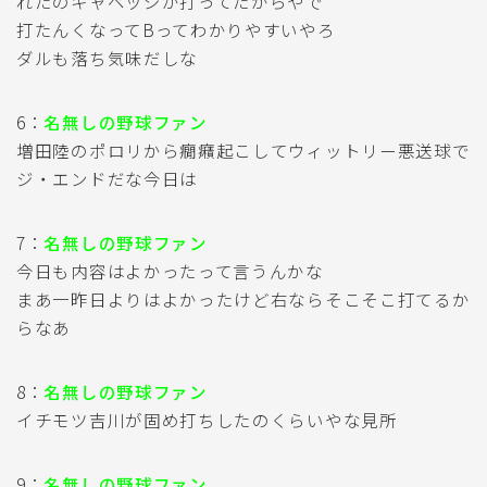
れたのキャベッジが打ってたからやで
打たんくなってBってわかりやすいやろ
ダルも落ち気味だしな
6：
名無しの野球ファン
増田陸のポロリから癇癪起こしてウィットリー悪送球で
ジ・エンドだな今日は
7：
名無しの野球ファン
今日も内容はよかったって言うんかな
まあ一昨日よりはよかったけど右ならそこそこ打てるか
らなあ
8：
名無しの野球ファン
イチモツ吉川が固め打ちしたのくらいやな見所
9：
名無しの野球ファン