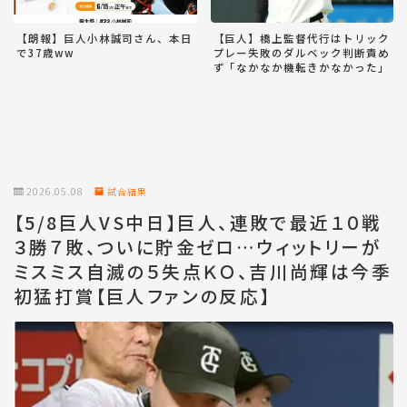
【朗報】巨人小林誠司さん、本日
【巨人】橋上監督代行はトリック
で37歳ww
プレー失敗のダルベック判断責め
ず「なかなか機転きかなかった」
2026.05.08
試合結果
【5/8巨人VS中日】巨人、連敗で最近１０戦
３勝７敗、ついに貯金ゼロ…ウィットリーが
ミスミス自滅の５失点ＫＯ、吉川尚輝は今季
初猛打賞【巨人ファンの反応】