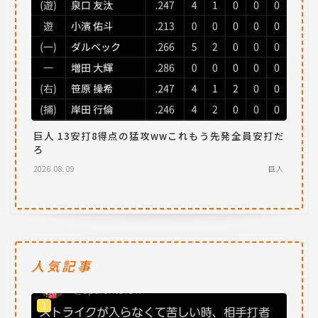
巨人 13安打8得点の猛攻wwこれもう先発全員安打だ
ろ
2026.08.09
巨人
人気記事