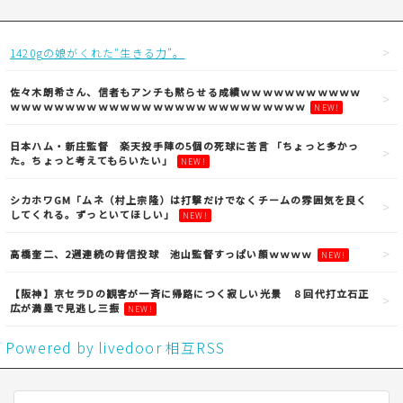
1420gの娘がくれた“生きる力”。
佐々木朗希さん、信者もアンチも黙らせる成績ｗｗｗｗｗｗｗｗｗｗｗ
ｗｗｗｗｗｗｗｗｗｗｗｗｗｗｗｗｗｗｗｗｗｗｗｗｗｗｗ
NEW!
日本ハム・新庄監督 楽天投手陣の5個の死球に苦言 「ちょっと多かっ
た。ちょっと考えてもらいたい」
NEW!
シカホワGM「ムネ（村上宗隆）は打撃だけでなくチームの雰囲気を良く
してくれる。ずっといてほしい」
NEW!
高橋奎二、2週連続の背信投球 池山監督すっぱい顔ｗｗｗｗ
NEW!
【阪神】京セラDの観客が一斉に帰路につく寂しい光景 ８回代打立石正
広が満塁で見逃し三振
NEW!
Powered by livedoor 相互RSS