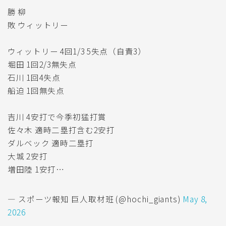
勝 柳
敗 ウィットリー
ウィットリー 4回1/3 5失点（自責3）
堀田 1回2/3無失点
石川 1回4失点
船迫 1回無失点
吉川 4安打で今季初猛打賞
佐々木 適時二塁打含む2安打
ダルベック 適時二塁打
大城 2安打
増田陸 1安打…
— スポーツ報知 巨人取材班 (@hochi_giants)
May 8,
2026