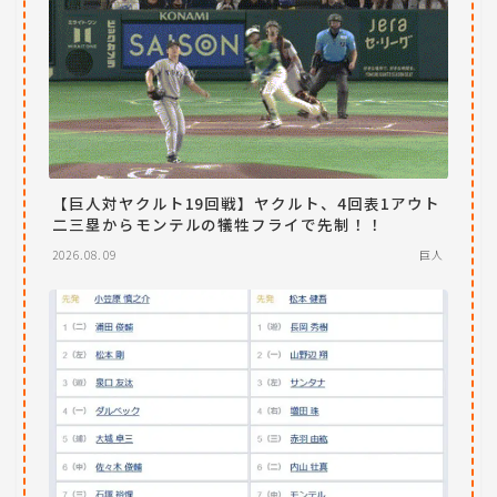
【巨人対ヤクルト19回戦】ヤクルト、4回表1アウト
二三塁からモンテルの犠牲フライで先制！！
2026.08.09
巨人