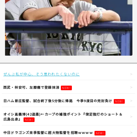
ぜんぶ私が中心、そう思われたくないのに
西武・林安可、左膝痛で登録抹消
NEW!
日ハム新庄監督、試合終了後5分後に帰路 今季9度目の完封負け
NEW!
オイシ高義博(42盗塁)←カープの補強ポイント『俊足強打のショート＆
広島出身』
NEW!
中日ドラゴンズ来季監督に超大物監督を招聘ｗｗｗｗ
NEW!