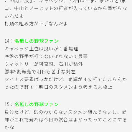
この間に投手、キャベッジ、(今日はたまたまだけど)泉
口、中山とノーヒットの打者が入っているから繋がらな
いんだよ
打順の組み方が下手なんだよ
14：
名無しの野球ファン
キャベッジ上位は良いが１番無理
序盤の野手が打てない守れないで最悪
ウィットリーが可哀想、石川が論外
勝率5割転落で明日も苦手な対左
マイナス要素ばっかだけど、尚輝が４安打でたまらんか
ったので許す！明日のスタメンよう考えろよ橋上
15：
名無しの野球ファン
負けたけど、訳のわからないスタメン組んでないし、尚
輝がこれで蘇れば今日の試合はよかったってことにする
かな