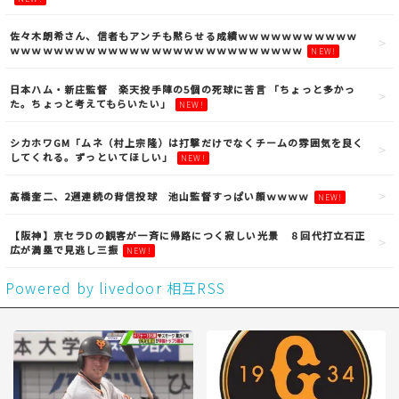
佐々木朗希さん、信者もアンチも黙らせる成績ｗｗｗｗｗｗｗｗｗｗｗ
ｗｗｗｗｗｗｗｗｗｗｗｗｗｗｗｗｗｗｗｗｗｗｗｗｗｗｗ
NEW!
日本ハム・新庄監督 楽天投手陣の5個の死球に苦言 「ちょっと多かっ
た。ちょっと考えてもらいたい」
NEW!
シカホワGM「ムネ（村上宗隆）は打撃だけでなくチームの雰囲気を良く
してくれる。ずっといてほしい」
NEW!
高橋奎二、2週連続の背信投球 池山監督すっぱい顔ｗｗｗｗ
NEW!
【阪神】京セラDの観客が一斉に帰路につく寂しい光景 ８回代打立石正
広が満塁で見逃し三振
NEW!
Powered by livedoor 相互RSS