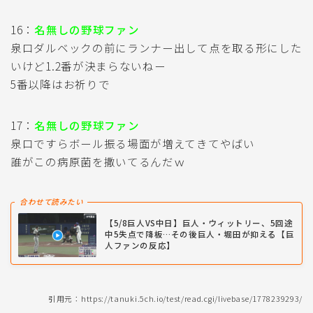
16：
名無しの野球ファン
泉口ダルベックの前にランナー出して点を取る形にした
いけど1.2番が決まらないねー
5番以降はお祈りで
17：
名無しの野球ファン
泉口ですらボール振る場面が増えてきてやばい
誰がこの病原菌を撒いてるんだｗ
合わせて読みたい
【5/8巨人VS中日】巨人・ウィットリー、5回途
中5失点で降板…その後巨人・堀田が抑える【巨
人ファンの反応】
引用元：https://tanuki.5ch.io/test/read.cgi/livebase/1778239293/