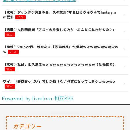
【悲報】ジャンポケ斉藤の妻、夫の求刑7年翌日にウキウキでInstagra
m更新
NEW!
【悲報】女性配信者「アスペの検査してみた…みんなこれわかるの？」
NEW!
【朗報】Vtuber界、新たなる『弱男の姫』が爆誕ｗｗｗｗｗｗｗｗｗｗ
ｗ
NEW!
【悲報】粗品、永久追放ｗｗｗｗｗｗｗｗｗｗｗｗｗｗｗ（証拠あり）
NEW!
ワイ、「着衣おっばい」でしか抜けない体質になってしまうｗｗｗｗｗ
NEW!
Powered by livedoor 相互RSS
カテゴリー