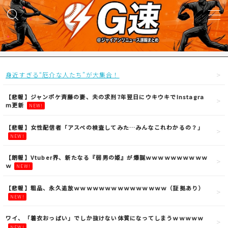
MENU
試合実況
身近すぎる“厄介な人たち”が大集合！
得点映像
【悲報】ジャンポケ斉藤の妻、夫の求刑7年翌日にウキウキでInstagra
m更新
NEW!
試合結果
【悲報】女性配信者「アスペの検査してみた…みんなこれわかるの？」
NEW!
議論・雑談
【朗報】Vtuber界、新たなる『弱男の姫』が爆誕ｗｗｗｗｗｗｗｗｗｗ
ｗ
NEW!
ニュース
【悲報】粗品、永久追放ｗｗｗｗｗｗｗｗｗｗｗｗｗｗｗ（証拠あり）
NEW!
ワイ、「着衣おっばい」でしか抜けない体質になってしまうｗｗｗｗｗ
NEW!