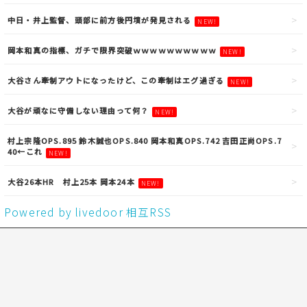
中日・井上監督、頭部に前方後円墳が発見される
NEW!
岡本和真の指標、ガチで限界突破ｗｗｗｗｗｗｗｗｗｗ
NEW!
大谷さん牽制アウトになったけど、この牽制はエグ過ぎる
NEW!
大谷が頑なに守備しない理由って何？
NEW!
村上宗隆OPS.895 鈴木誠也OPS.840 岡本和真OPS.742 吉田正尚OPS.7
40←これ
NEW!
大谷26本HR 村上25本 岡本24本
NEW!
Powered by livedoor 相互RSS