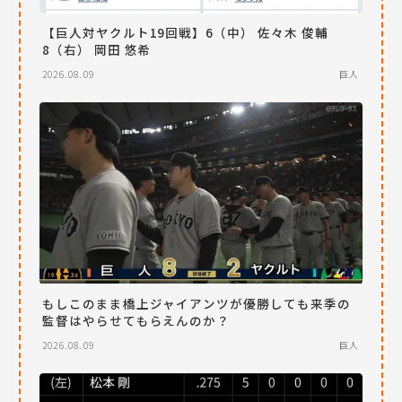
【巨人対ヤクルト19回戦】6（中） 佐々木 俊輔
8（右） 岡田 悠希
2026.08.09
巨人
もしこのまま橋上ジャイアンツが優勝しても来季の
監督はやらせてもらえんのか？
2026.08.09
巨人