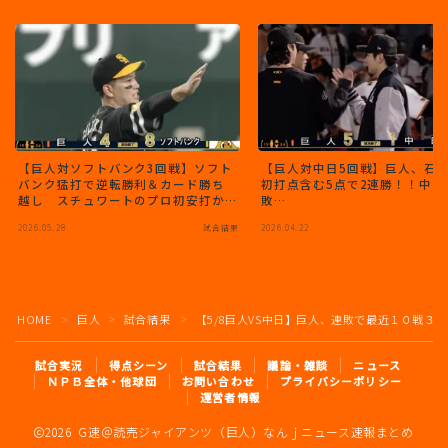
【巨人対ソフトバンク3回戦】ソフト
【巨人対中日5回戦】巨人、石
バンク猛打で逆転勝利＆カード勝ち
初打点含む5点で2連勝！！中日
越し スチュワートのプロ初安打か
敗…
ら流れ一変 栗原陵矢両リーグトッ
2026.05.28
試合結果
2026.04.22
プ14＆15号
HOME
巨人
試合結果
【5/8巨人VS中日】巨人、連敗で最近１０戦
＞
＞
＞
試合実況
得点シーン
試合結果
議論・雑談
ニュース
ＮＰＢ全体・他球団
お問い合わせ
プライバシーポリシー
運営者情報
2026 G速＠読売ジャイアンツ（巨人）なんｊニュース速報まとめ