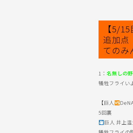
【5/
追加点
てのみ
1：
名無しの野
犠牲フライい
【巨人
DeN
5回裏
巨人 井上
犠牲フライの