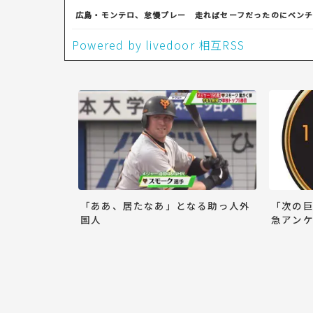
広島・モンテロ、怠慢プレー 走ればセーフだったのにベン
Powered by livedoor 相互RSS
「ああ、居たなあ」となる助っ人外
「次の
国人
急アンケ