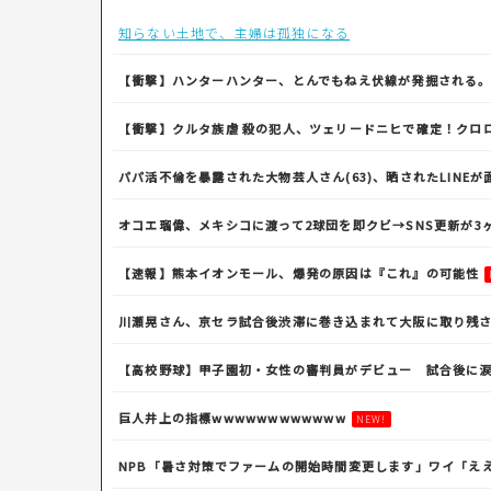
知らない土地で、主婦は孤独になる
【衝撃】ハンターハンター、とんでもねえ伏線が発掘される
【衝撃】クルタ族虐 殺の犯人、ツェリードニヒで確定！クロ
パパ活不倫を暴露された大物芸人さん(63)、晒されたLINEが
オコエ瑠偉、メキシコに渡って2球団を即クビ→SNS更新が3
【速報】熊本イオンモール、爆発の原因は『これ』の可能性
川瀬晃さん、京セラ試合後渋滞に巻き込まれて大阪に取り残
【高校野球】甲子園初・女性の審判員がデビュー 試合後に
巨人井上の指標wwwwwwwwwwww
NEW!
NPB「暑さ対策でファームの開始時間変更します」ワイ「ええ