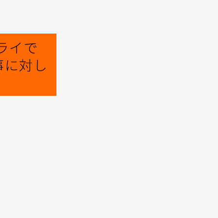
ライで
事に対し