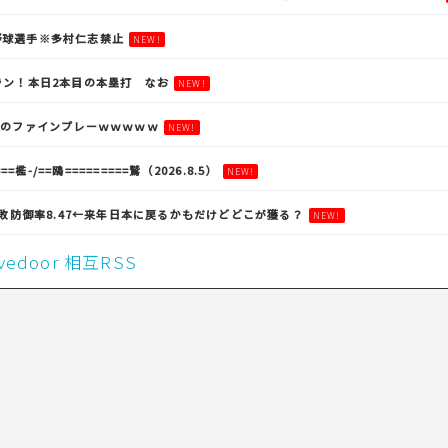
野球選手※多村仁志禁止
NEW!
ラン！本日2本目の本塁打 なお
NEW!
陽のファインプレーｗｗｗｗｗ
NEW!
==檻-/==鴎=========鷲（2026.8.5）
NEW!
8敗防御率8.47←来年日本に戻るかもだけどどこが獲る？
NEW!
livedoor 相互RSS