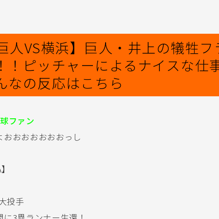
15巨人VS横浜】巨人・井上の犠牲フ
！！ピッチャーによるナイスな仕
んなの反応はこちら
球ファン
よおおおおおおおっし
A】
温大投手
間に3塁ランナー生還！