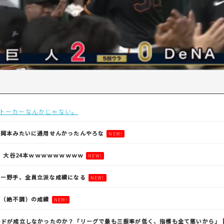
トーカーなんかじゃない。
上岡本みたいに通用せんかったんやろな
NEW!
本 大谷24本ｗｗｗｗｗｗｗｗｗ
NEW!
ガー野手、全員立派な成績になる
NEW!
平（絶不調）の成績
NEW!
ードが成立しなかったのか？「リーグで最も三振率が低く、指標も全て悪いから」