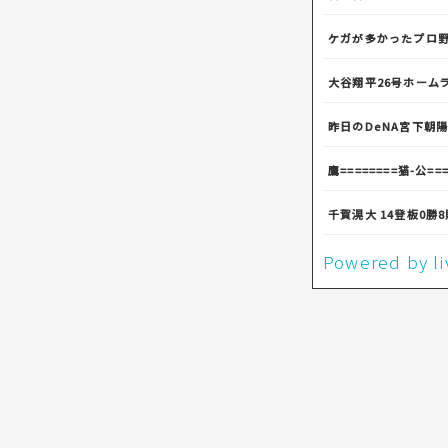
ケガが多かったプロ
大谷翔平26号ホーム
昨日のDeNA宮下朝
鷹========猫-公===
千賀滉大 14登板0勝
Powered by 