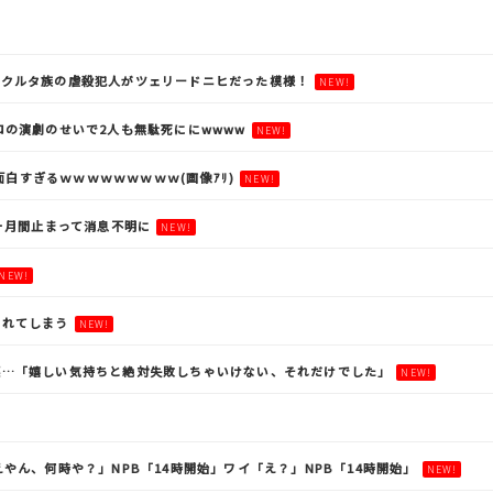
。クルタ族の虐殺犯人がツェリードニヒだった模様！
NEW!
ロの演劇のせいで2人も無駄死ににwwww
NEW!
面白すぎるｗｗｗｗｗｗｗｗｗ(画像ｱﾘ)
NEW!
ヶ月間止まって消息不明に
NEW!
NEW!
されてしまう
NEW!
涙…「嬉しい気持ちと絶対失敗しちゃいけない、それだけでした」
NEW!
やん、何時や？」NPB「14時開始」ワイ「え？」NPB「14時開始」
NEW!