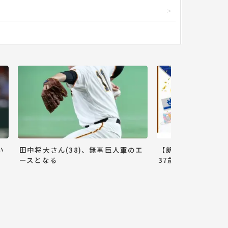
い
田中将大さん(38)、無事巨人軍のエ
【朗報】巨人小林誠
ースとなる
37歳ww