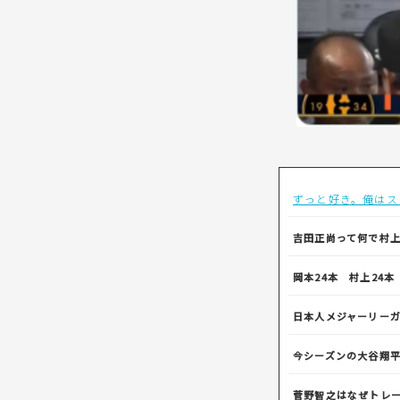
ずっと好き。俺はス
吉田正尚って何で村
岡本24本 村上24
日本人メジャーリー
今シーズンの大谷翔
菅野智之はなぜトレ