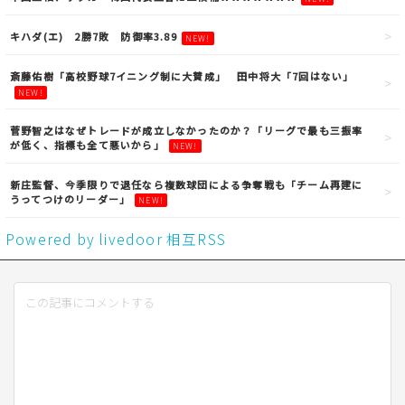
キハダ(エ) 2勝7敗 防御率3.89
NEW!
斎藤佑樹「高校野球7イニング制に大賛成」 田中将大「7回はない」
NEW!
菅野智之はなぜトレードが成立しなかったのか？「リーグで最も三振率
が低く、指標も全て悪いから」
NEW!
新庄監督、今季限りで退任なら複数球団による争奪戦も「チーム再建に
うってつけのリーダー」
NEW!
Powered by livedoor 相互RSS