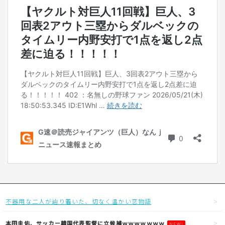
不器用な二人が辿り着いた、切なく温かい恋物語
本田圭佑、サッカー韓国代表監督に立候補ｗｗｗｗｗｗｗ
NEW!