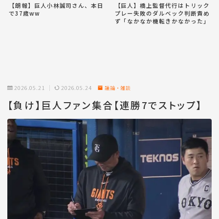
【朗報】巨人小林誠司さん、本日
【巨人】橋上監督代行はトリック
で37歳ww
プレー失敗のダルベック判断責め
ず「なかなか機転きかなかった」
2026.05.21
2026.05.24
議論・雑談
【負け】巨人ファン集合【連勝7でストップ】