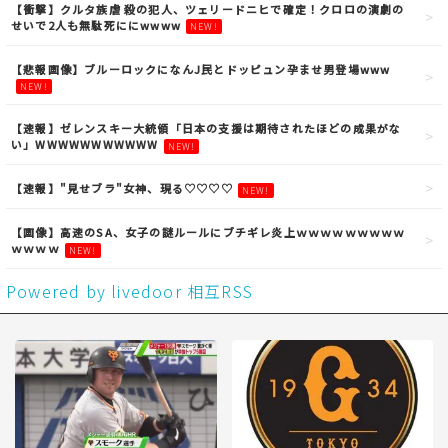
【衝撃】クルタ族虐 殺の犯人、ツェリードニヒで確定！クロロの演劇の
せいで2人も無駄死ににwwww
NEW!
【悲報画像】ブルーロックになんJ民とドッピュン孕ませ男登場www
NEW!
【速報】ゼレンスキー大統領「日本の支援は期待されたほどの成果がな
い」WWWWWWWWWWW
NEW!
【速報】"見せブラ"女神、現る♡♡♡♡
NEW!
【画像】高速のSA、女子の謎ルールにブチギレ炎上ｗｗｗｗｗｗｗｗｗ
ｗｗｗｗ
NEW!
Powered by livedoor 相互RSS