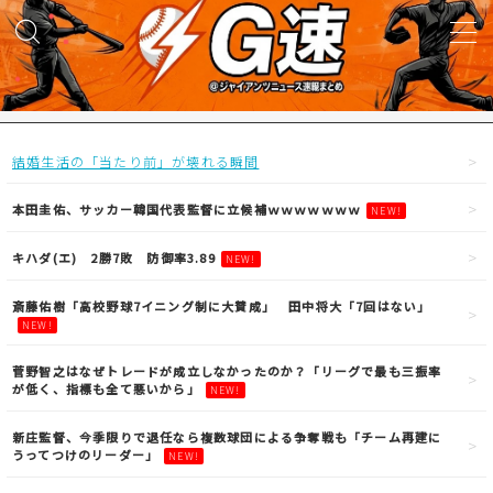
MENU
試合実況
結婚生活の「当たり前」が壊れる瞬間
得点映像
本田圭佑、サッカー韓国代表監督に立候補ｗｗｗｗｗｗｗ
NEW!
キハダ(エ) 2勝7敗 防御率3.89
NEW!
試合結果
斎藤佑樹「高校野球7イニング制に大賛成」 田中将大「7回はない」
NEW!
議論・雑談
菅野智之はなぜトレードが成立しなかったのか？「リーグで最も三振率
が低く、指標も全て悪いから」
NEW!
ニュース
新庄監督、今季限りで退任なら複数球団による争奪戦も「チーム再建に
うってつけのリーダー」
NEW!