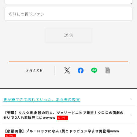
SHARE
妻が嫌すぎて壊れていった、ある夫の現実
【衝撃】クルタ族虐 殺の犯人、ツェリードニヒで確定！クロロの演劇の
せいで2人も無駄死ににwwww
NEW!
【悲報画像】ブルーロックになんJ民とドッピュン孕ませ男登場www
NEW!