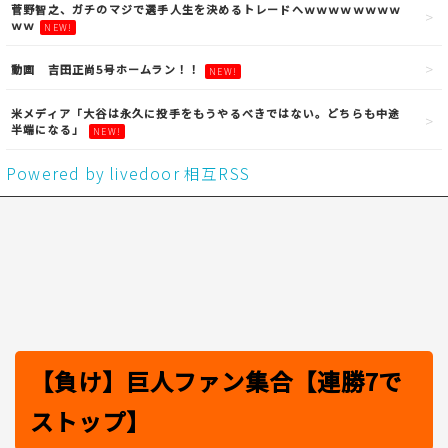
菅野智之、ガチのマジで選手人生を決めるトレードへｗｗｗｗｗｗｗｗ
ｗｗ
NEW!
動画 吉田正尚5号ホームラン！！
NEW!
米メディア「大谷は永久に投手をもうやるべきではない。どちらも中途
半端になる」
NEW!
Powered by livedoor 相互RSS
【負け】巨人ファン集合【連勝7で
ストップ】