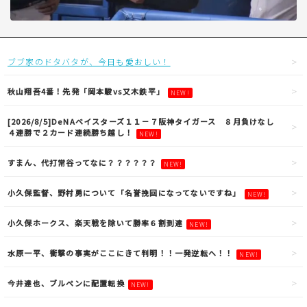
ブブ家のドタバタが、今日も愛おしい！
秋山翔吾4番！先発「岡本駿vs又木鉄平」
NEW!
[2026/8/5]DeNAベイスターズ１１－７阪神タイガース ８月負けなし
４連勝で２カード連続勝ち越し！
NEW!
すまん、代打常谷ってなに？？？？？？
NEW!
小久保監督、野村勇について「名誉挽回になってないですね」
NEW!
小久保ホークス、楽天戦を除いて勝率６割到達
NEW!
水原一平、衝撃の事実がここにきて判明！！一発逆転へ！！
NEW!
今井達也、ブルペンに配置転換
NEW!