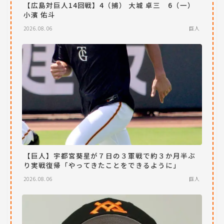
【広島対巨人14回戦】4（捕） 大城 卓三 6（一）
小濱 佑斗
2026.08.06
巨人
【巨人】宇都宮葵星が７日の３軍戦で約３か月半ぶ
り実戦復帰「やってきたことをできるように」
2026.08.06
巨人