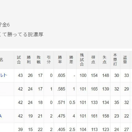
貯金6
くて勝ってる説濃厚