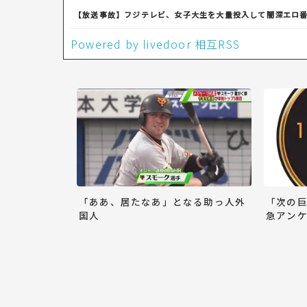
【放送事故】フジテレビ、女子大生を大量投入して闇深エロ
Powered by livedoor 相互RSS
「ああ、居たなあ」となる助っ人外
「次の
国人
急アンケ