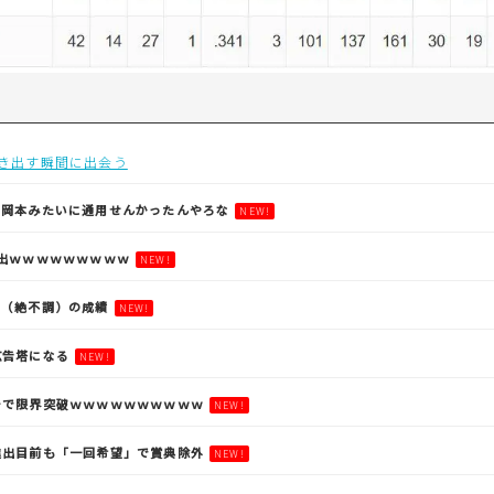
動き出す瞬間に出会う
上岡本みたいに通用せんかったんやろな
NEW!
出ｗｗｗｗｗｗｗｗｗ
NEW!
平（絶不調）の成績
NEW!
広告塔になる
NEW!
チで限界突破ｗｗｗｗｗｗｗｗｗｗ
NEW!
進出目前も「一回希望」で賞典除外
NEW!