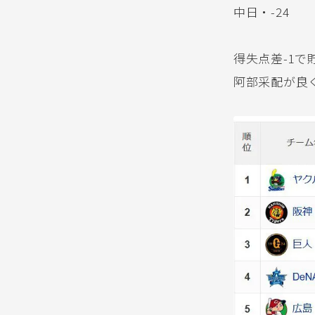
中日・-24
得失点差-1で
阿部采配が良