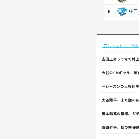
“変われない私”が
吉田正尚って何で村
大谷のCMギャラ、流
今シーズンの大谷翔
大谷翔平、また謎の
岡本和真の指標、ガ
野田昇吾、初の準優