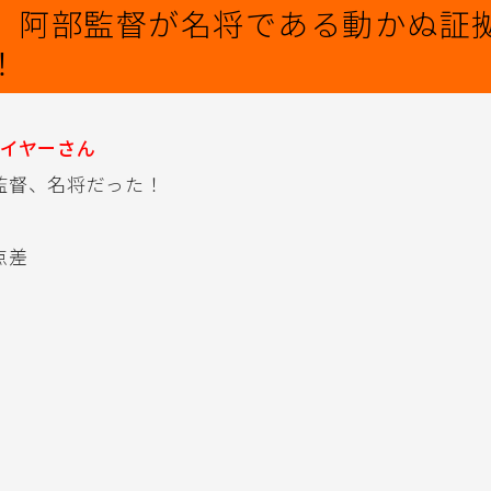
】阿部監督が名将である動かぬ証
！
イヤーさん
監督、名将だった！
点差