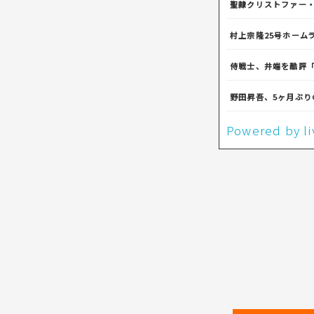
聖隷クリストファー
村上宗隆25号ホーム
侍戦士、井端を酷評
野田昇吾、5ヶ月ぶ
Powered by 