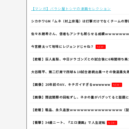
【マンガ】バラシ屋トシヤの漫画セレクション
シカホワGM「ムネ（村上宗隆）は打撃だけでなくチームの雰
佐々木朗希さん、信者もアンチも黙らせる成績ｗｗｗｗｗｗ
今宮健太って地味にレジェンドじゃね？
NEW!
【悲報】巨人高梨、中日ドラゴンズとの試合後に6時間待ち美
大谷翔平、第二打席で四球＆10試合連続出塁→その後盗塁失
【画像】20年前のAV、キチガイすぎるwwwwww
NEW!
【画像】閉店間際の回転ずし、ネタの量がバグってると話題
【悲報】粗品、永久追放ｗｗｗｗｗｗｗｗｗｗｗｗｗｗｗ（
【衝撃】34歳ニート、『エロ漫画』で人生逆転
NEW!