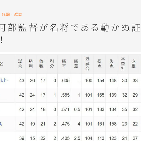
議論・雑談
】阿部監督が名将である動かぬ
！