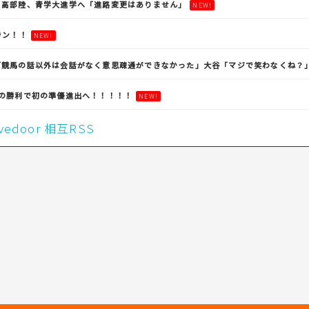
・高部陸、青学大進学へ「進路変更はありません」
NEW!
ラン！！
NEW!
「競馬の話以外は会話がなく意思疎通ができなかった」大谷「マジで笑わなくね？
りの勝利で初の準優進出へ！！！！！
NEW!
livedoor 相互RSS