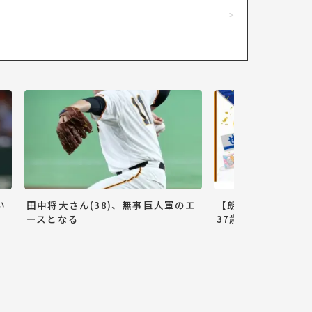
い
田中将大さん(38)、無事巨人軍のエ
【朗報】巨人小林誠
ースとなる
37歳ww