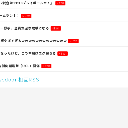
2試合は13:30プレイボールや！」
NEW!
ームラン！！
NEW!
ガー野手、全員立派な成績になる
NEW!
指標やばすぎるｗｗｗｗｗｗｗｗｗｗｗｗｗ
NEW!
になったけど、この牽制はエグ過ぎる
NEW!
内側側副靱帯（UCL）裂傷
NEW!
livedoor 相互RSS