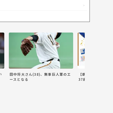
い
田中将大さん(38)、無事巨人軍のエ
【朗報】巨人小林誠
ースとなる
37歳ww