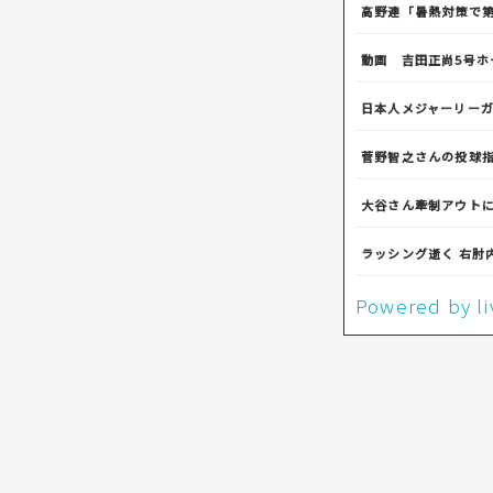
高野連「暑熱対策で第
動画 吉田正尚5号ホ
日本人メジャーリー
菅野智之さんの投球
大谷さん牽制アウト
ラッシング逝く 右肘
Powered by 