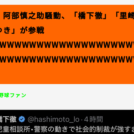
】阿部慎之助騒動、「橋下徹」「里
ゆき」が参戦
WWWWWWWWWWWWWWWWWW
WWWWWWWWWWWWWWWWWW
野球ファン