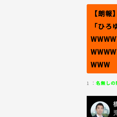
【朗報
「ひろ
WWWW
WWWW
WWW
1 ：
名無しの