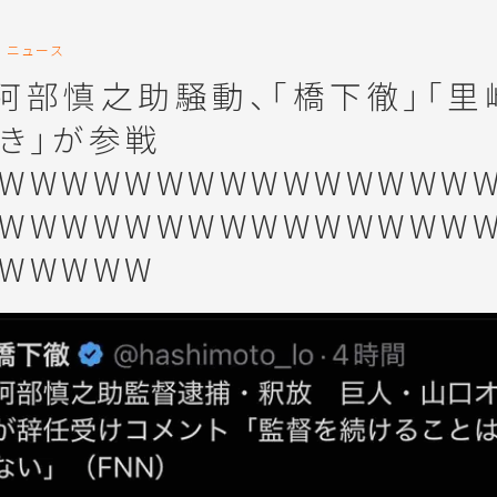
ニュース
】阿部慎之助騒動、「橋下徹」「里
ゆき」が参戦
WWWWWWWWWWWWWWW
WWWWWWWWWWWWWWW
WWWWW