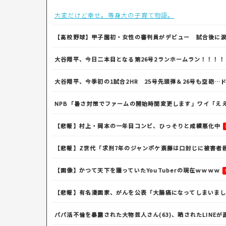
大変だけど幸せ。等身大の子育て物語。
【高校野球】甲子園初・女性の審判員がデビュー 試合後に
大谷翔平、今日二本目となる第26号2ランホームラン！！！
大谷翔平、今季初の1試合2HR 25号先頭弾＆26号も空砲…
NPB「暑さ対策でファームの開始時間変更します」ワイ「ええ
【悲報】村上・岡本の一年目コンビ、ひっそりと成績悪化中
【悲報】Z世代「求刑7年のジャンポケ斎藤は口封じに被害者
【画像】かつて天下を獲っていたYouTuberの現在ｗｗｗｗ
【悲報】有名漫画家、がんを公表「大腸癌になってしまいまし
パパ活不倫を暴露された大物芸人さん(63)、晒されたLINEが