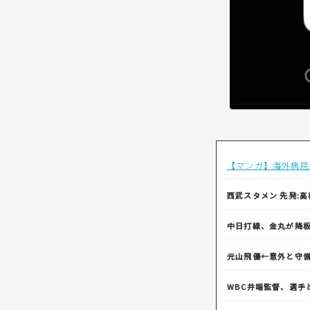
【マンガ】海外病院
西武スタメン 先発:高橋
中日打線、金丸が降
元山飛優←意外と守
WBC井端監督、選