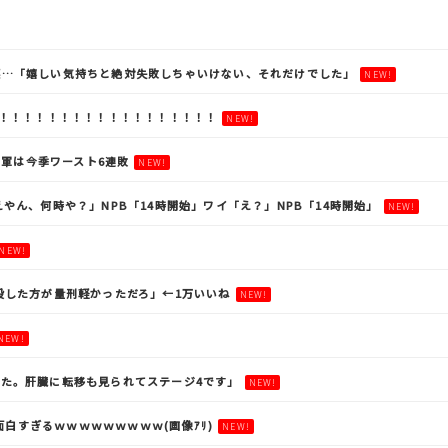
涙…「嬉しい気持ちと絶対失敗しちゃいけない、それだけでした」
NEW!
！！！！！！！！！！！！！！！！！！！
NEW!
ド軍は今季ワースト6連敗
NEW!
やん、何時や？」NPB「14時開始」ワイ「え？」NPB「14時開始」
NEW!
NEW!
殺した方が量刑軽かっただろ」←1万いいね
NEW!
NEW!
た。肝臓に転移も見られてステージ4です」
NEW!
面白すぎるｗｗｗｗｗｗｗｗｗ(画像ｱﾘ)
NEW!