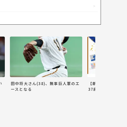
い
田中将大さん(38)、無事巨人軍のエ
【朗報】巨人小林誠
ースとなる
37歳ww