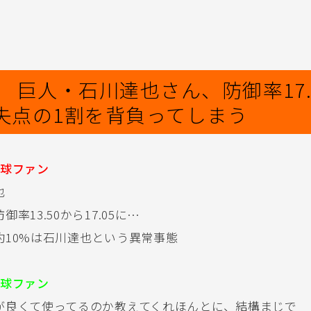
】 巨人・石川達也さん、防御率17.
失点の1割を背負ってしまう
球ファン
也
率13.50から17.05に…
約10%は石川達也という異常事態
球ファン
が良くて使ってるのか教えてくれほんとに、結構まじで