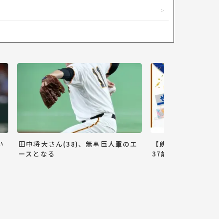
い
田中将大さん(38)、無事巨人軍のエ
【朗報】巨人小林誠
ースとなる
37歳ww