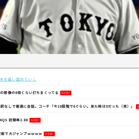
夫を追い詰めていく
らの想像の8倍くらい打ちまくってる
NEW!
訳なしで普通に会話。コーチ「今10段階で6ぐらい。来た時は0だった（笑）」
4QS 防御率2.88
NEW!
登板で大ジャンプｗｗｗｗ
NEW!