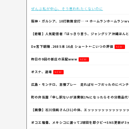
ぜんぶ私が中心、そう思われたくないのに
阪神・ガルシア、10打数無安打… → ホームランホームランｗ
【悲報】人気配信者「はっきり言う、ジャングリア沖縄ほん
De宮下朝陽 .268 5本 16点 ショート←こいつの評価
NEW!
昨日の9回の新庄の采配www
NEW!
オスナ、退場
NEW!
広島・モンテロ、怠慢プレー 走ればセーフだったのにベン
町の弁当屋「申し訳ないが消費税1%になったらその分商品代
【画像】石川佳純さん(31)の体、エッッッッッッッッッッッ
オコエ瑠偉、メキシコに渡って2球団を即クビ→SNS更新が3