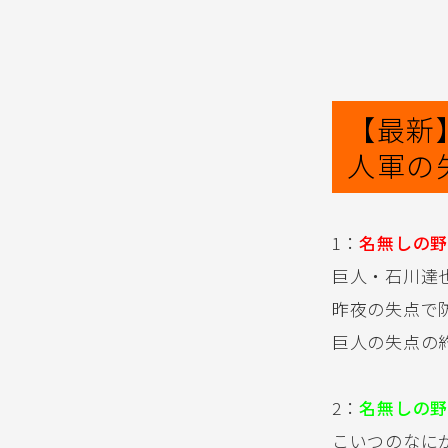
【最新
人軍の
1：
名無しの野
巨人・石川達
昨夜の失点で防御
巨人の失点の
2：
名無しの野
こいつのなに