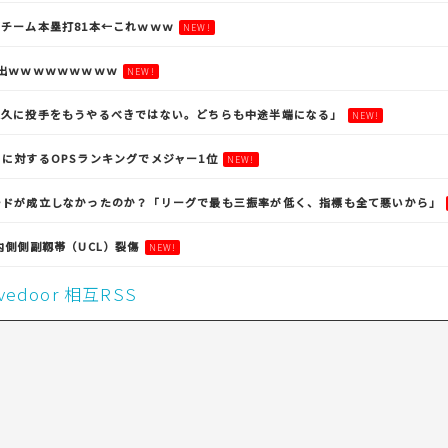
チーム本塁打81本←これｗｗｗ
NEW!
出ｗｗｗｗｗｗｗｗｗ
NEW!
永久に投手をもうやるべきではない。どちらも中途半端になる」
NEW!
に対するOPSランキングでメジャー1位
NEW!
ードが成立しなかったのか？「リーグで最も三振率が低く、指標も全て悪いから」
内側側副靱帯（UCL）裂傷
NEW!
livedoor 相互RSS