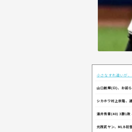
小さなすれ違いが、
山口航輝(ロ)、お前
シカホワ村上宗隆、通
涌井秀章(40) 3勝1敗 
元西武ヤン、MLB初