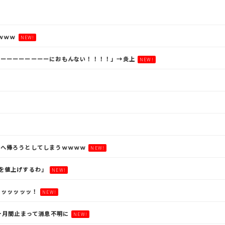
ｗｗｗ
NEW!
とーーーーーーーーにおもんない！！！！」→炎上
NEW!
チへ帰ろうとしてしまうｗｗｗｗ
NEW!
を値上げするわ」
NEW!
ッッッッッッ！
NEW!
ヶ月間止まって消息不明に
NEW!