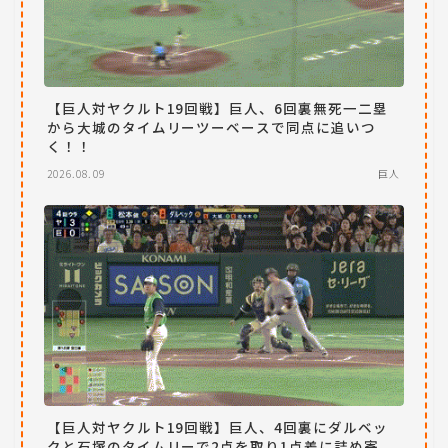
【巨人対ヤクルト19回戦】巨人、6回裏無死一二塁
から大城のタイムリーツーベースで同点に追いつ
く！！
2026.08.09
巨人
【巨人対ヤクルト19回戦】巨人、4回裏にダルベッ
クと石塚のタイムリーで2点を取り1点差に詰め寄