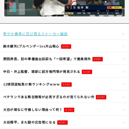
爽やか青年に忍び寄るストーカー疑惑
鈴木健矢(ブルペンデー)vs片山皓心
NEW!
野田昇吾、初の準優進出目前も「一回希望」で賞典除外
NEW!
中日・井上監督、頭部に前方後円墳が発見される
NEW!
12球団逆転負け数ランキングｗｗｗ
NEW!
ベテランである熊谷敬宥が必死すぎるのが見てられない件
NEW!
大谷が頑なに守備しない理由って何？
NEW!
大谷翔平、また謎の広告塔になる
NEW!