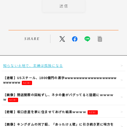
SHARE
知らない土地で、主婦は孤独になる
【速報】USスチール、1800億円の黒字wwwwwwwwwwwwwwwwww
wwwwww
NEW!
【画像】閉店間際の回転ずし、ネタの量がバグってると話題にｗｗｗｗ
ｗ
NEW!
【悲報】坂口杏里を家に住ませてあげた結果ｗｗｗｗ
NEW!
【画像】キングダムの河了貂、「あったけぇ壁」に引き続き更に味方を