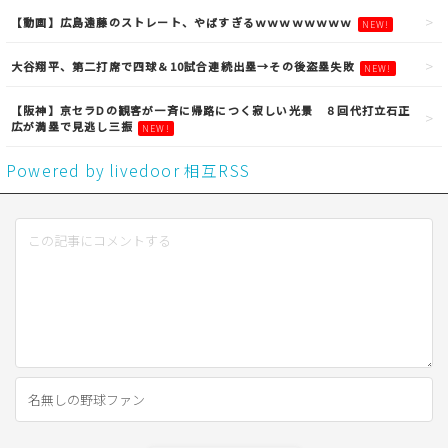
【動画】広島遠藤のストレート、やばすぎるｗｗｗｗｗｗｗｗ
NEW!
大谷翔平、第二打席で四球＆10試合連続出塁→その後盗塁失敗
NEW!
【阪神】京セラDの観客が一斉に帰路につく寂しい光景 ８回代打立石正
広が満塁で見逃し三振
NEW!
Powered by livedoor 相互RSS