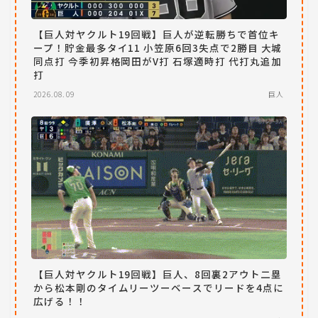
【巨人対ヤクルト19回戦】巨人が逆転勝ちで首位キ
ープ！貯金最多タイ11 小笠原6回3失点で2勝目 大城
同点打 今季初昇格岡田がV打 石塚適時打 代打丸追加
打
2026.08.09
巨人
【巨人対ヤクルト19回戦】巨人、8回裏2アウト二塁
から松本剛のタイムリーツーベースでリードを4点に
広げる！！