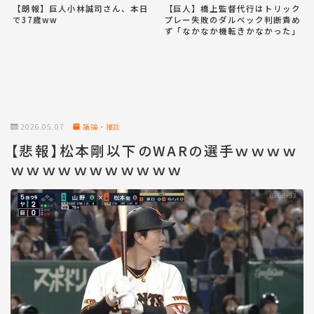
【朗報】巨人小林誠司さん、本日
【巨人】橋上監督代行はトリック
で37歳ww
プレー失敗のダルベック判断責め
ず「なかなか機転きかなかった」
2026.05.07
議論・雑談
【悲報】松本剛以下のWARの選手ｗｗｗｗ
ｗｗｗｗｗｗｗｗｗｗｗ