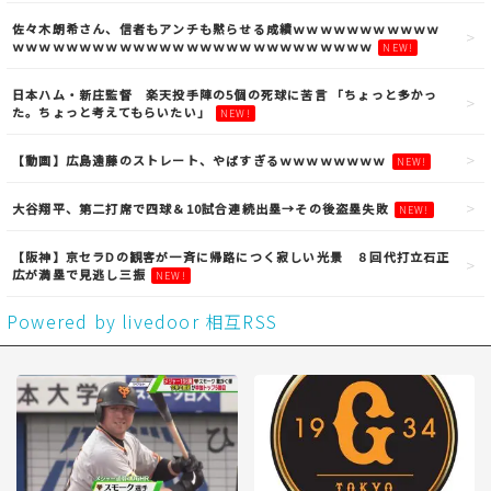
佐々木朗希さん、信者もアンチも黙らせる成績ｗｗｗｗｗｗｗｗｗｗｗ
ｗｗｗｗｗｗｗｗｗｗｗｗｗｗｗｗｗｗｗｗｗｗｗｗｗｗｗ
NEW!
日本ハム・新庄監督 楽天投手陣の5個の死球に苦言 「ちょっと多かっ
た。ちょっと考えてもらいたい」
NEW!
【動画】広島遠藤のストレート、やばすぎるｗｗｗｗｗｗｗｗ
NEW!
大谷翔平、第二打席で四球＆10試合連続出塁→その後盗塁失敗
NEW!
【阪神】京セラDの観客が一斉に帰路につく寂しい光景 ８回代打立石正
広が満塁で見逃し三振
NEW!
Powered by livedoor 相互RSS