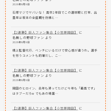
2026年8月9日
石塚マジでヤバいな！ 高卒2年目でこの選球眼と打率、出
塁率は坂本の全盛期を彷彿と…
【2連勝】巨人ファン集合【小笠原岡田】
に
名無しの野球ファン
より
2026年8月9日
橋上監督代行、ベンチにいるだけで安心感が違うわ。選手
を労うコメントも的確だし、こ…
【2連勝】巨人ファン集合【小笠原岡田】
に
名無しの野球ファン
より
2026年8月9日
岡田のヒロイン、去年も滑ってたけど今年も「最高です」
はタブーだろw でもあの場面…
【2連勝】巨人ファン集合【小笠原岡田】
に