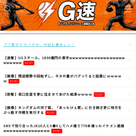
MENU
試合実況
ブブ家のドタバタが、今日も愛おしい！
得点映像
【速報】USスチール、1800億円の黒字wwwwwwwwwwwwwwwwww
wwwwww
NEW!
試合結果
【画像】閉店間際の回転ずし、ネタの量がバグってると話題にｗｗｗｗ
ｗ
NEW!
議論・雑談
【悲報】坂口杏里を家に住ませてあげた結果ｗｗｗｗ
NEW!
【画像】キングダムの河了貂、「あったけぇ壁」に引き続き更に味方を
ニュース
ぶっ殺す作戦を実行する
NEW!
SNSで知り合ったJK10人とS●Xしてハメ撮り770本撮ったイケメン逮捕
wwwwwwwwwwwwwww
NEW!