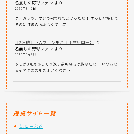
名無しの野球ファン
より
2026年8月9日
ウナガッツ、マジで報われてよかったな！ ずっと好投して
るのに打線の援護なくて可哀…
【2連勝】巨人ファン集合【小笠原岡田】
に
名無しの野球ファン
より
2026年8月9日
やっぱ3点差ひっくり返す逆転勝ちは最高だな！ いつもな
らそのままズルズルいくパタ…
提携サイト一覧
にゅーぷる