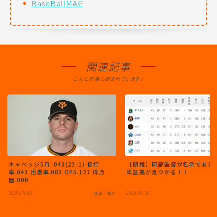
BaseBallMAG
関連記事
こんな記事も読まれています！
キャベッジ5月 .043(23-1) 長打
【朗報】阿部監督が名将である
率.043 出塁率.083 OPS.127 得点
ぬ証拠が見つかる！！
圏.000
2026.05.09
議論・雑談
2026.05.20
議