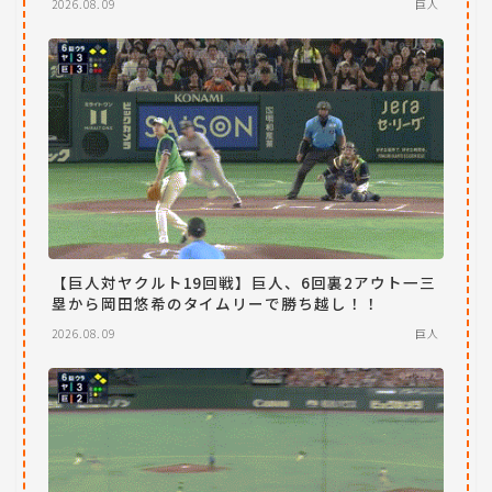
2026.08.09
巨人
【巨人対ヤクルト19回戦】巨人、6回裏2アウト一三
塁から岡田悠希のタイムリーで勝ち越し！！
2026.08.09
巨人