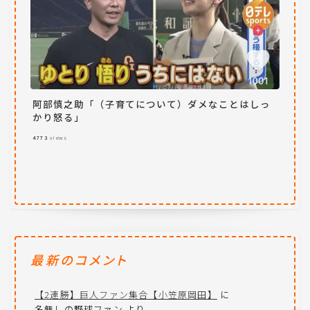
阿部慎之助「（子育てについて）ダメなことはしっ
かり怒る」
4773
views
最新のコメント
【2連勝】巨人ファン集合【小笠原岡田】
に
名無しの野球ファン
より