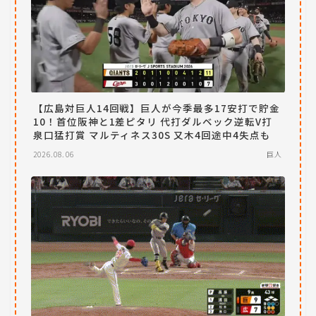
【広島対巨人14回戦】巨人が今季最多17安打で貯金
10！首位阪神と1差ピタリ 代打ダルベック逆転V打
泉口猛打賞 マルティネス30S 又木4回途中4失点も
2026.08.06
巨人