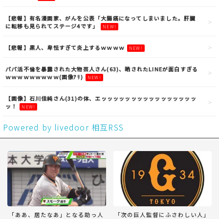
【悲報】有名漫画家、がんを公表「大腸癌になってしまいました。肝臓
に転移も見られてステージ4です」
NEW!
【悲報】黒人、卑怯すぎて炎上するｗｗｗｗ
NEW!
パパ活不倫を暴露された大物芸人さん(63)、晒されたLINEが面白すぎる
ｗｗｗｗｗｗｗｗｗ(画像ｱﾘ)
NEW!
【画像】石川佳純さん(31)の体、エッッッッッッッッッッッッッッッッ
ッ！
NEW!
Powered by livedoor 相互RSS
「ああ、居たなあ」となる助っ人
「次の巨人監督にふさわしい人」