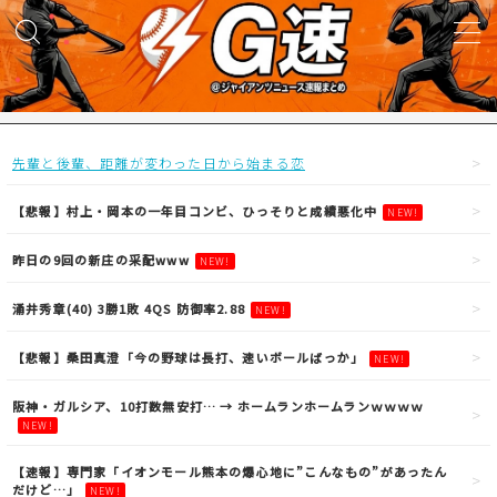
MENU
試合実況
先輩と後輩、距離が変わった日から始まる恋
得点映像
【悲報】村上・岡本の一年目コンビ、ひっそりと成績悪化中
NEW!
昨日の9回の新庄の采配www
NEW!
試合結果
涌井秀章(40) 3勝1敗 4QS 防御率2.88
NEW!
議論・雑談
【悲報】桑田真澄「今の野球は長打、速いボールばっか」
NEW!
ニュース
阪神・ガルシア、10打数無安打… → ホームランホームランｗｗｗｗ
NEW!
【速報】専門家「イオンモール熊本の爆心地に”こんなもの”があったん
だけど…」
NEW!