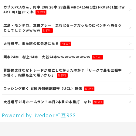
カブスPCAさん、打率.288 26本 28盗塁 wRC+156(1位) FRV24(1位) fW
AR7.8(1位)←これ
NEW!
広島・モンテロ、怠慢プレー 走ればセーフだったのにベンチへ帰ろう
としてしまうｗｗｗｗ
NEW!
大谷翔平、また謎の広告塔になる
NEW!
岡本24本 村上24本 大谷24本ｗｗｗｗｗｗｗｗｗ
NEW!
菅野智之はなぜトレードが成立しなかったのか？「リーグで最も三振率
が低く、指標も全て悪いから」
NEW!
ラッシング逝く 右肘内側側副靱帯（UCL）裂傷
NEW!
大谷翔平26号ホームラン！本日2本目の本塁打 なお
NEW!
Powered by livedoor 相互RSS