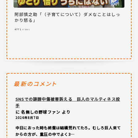
阿部慎之助「（子育てについて）ダメなことはしっ
かり怒る」
4771
views
最新のコメント
SNSでの誹謗中傷被害訴える 巨人のマルティネス投
手
に
名無しの野球ファン
より
2026年8月7日
中日におった時も終盤は結構荒れてたろ。むしろ巨人来て
からの方が、重圧の中でよく3…