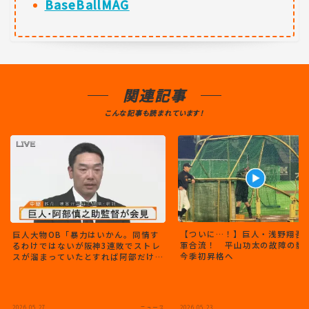
BaseBallMAG
関連記事
こんな記事も読まれています！
【ついに…！】巨人・浅野翔吾
巨人大物OB「暴力はいかん。同情す
軍合流！ 平山功太の故障の影
るわけではないが阪神3連敗でストレ
今季初昇格へ
スが溜まっていたとすれば阿部だけ
の責任ではない」
2026.05.27
ニュース
2026.05.23