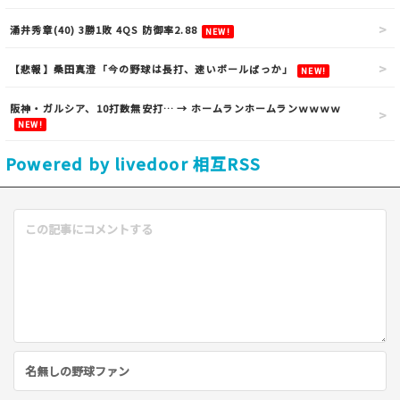
涌井秀章(40) 3勝1敗 4QS 防御率2.88
NEW!
【悲報】桑田真澄「今の野球は長打、速いボールばっか」
NEW!
阪神・ガルシア、10打数無安打… → ホームランホームランｗｗｗｗ
NEW!
Powered by livedoor 相互RSS