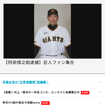
【阿部慎之助逮捕】巨人ファン集合
共感必至の“日常修羅場”短編集！
【悲報】村上・岡本の一年目コンビ、ひっそりと成績悪化中
NEW!
昨日の9回の新庄の采配www
NEW!