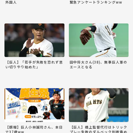
外国人
緊急アンケートランキングww
【巨人】「若手が失敗を恐れず思
田中将大さん(38)、無事巨人軍の
い切りやり始めた」
エースとなる
【朗報】巨人小林誠司さん、本日
【巨人】橋上監督代行はトリック
で37歳ww
プレー失敗のダルベック判断責め