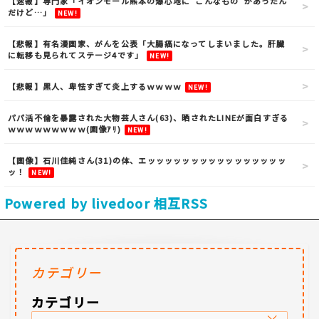
【速報】専門家「イオンモール熊本の爆心地に”こんなもの”があったん
だけど…」
NEW!
【悲報】有名漫画家、がんを公表「大腸癌になってしまいました。肝臓
に転移も見られてステージ4です」
NEW!
【悲報】黒人、卑怯すぎて炎上するｗｗｗｗ
NEW!
パパ活不倫を暴露された大物芸人さん(63)、晒されたLINEが面白すぎる
ｗｗｗｗｗｗｗｗｗ(画像ｱﾘ)
NEW!
【画像】石川佳純さん(31)の体、エッッッッッッッッッッッッッッッッ
ッ！
NEW!
Powered by livedoor 相互RSS
カテゴリー
カテゴリー