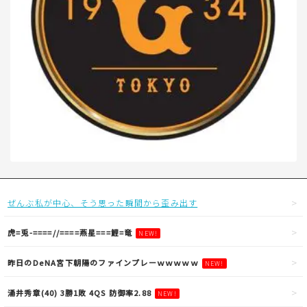
ぜんぶ私が中心、そう思った瞬間から歪み出す
虎=兎-====//====燕星===鯉=竜
NEW!
昨日のDeNA宮下朝陽のファインプレーｗｗｗｗｗ
NEW!
涌井秀章(40) 3勝1敗 4QS 防御率2.88
NEW!