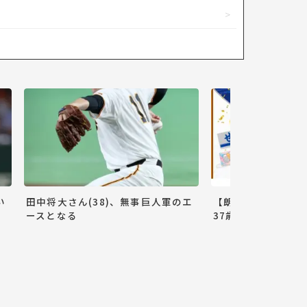
い
田中将大さん(38)、無事巨人軍のエ
【朗報】巨人小林誠
ースとなる
37歳ww