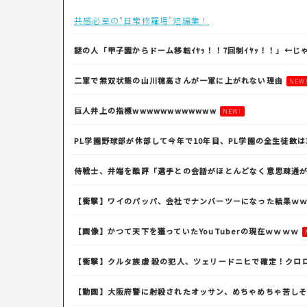
共感必至の“日常修羅場”短編集！
謎の人「甲子園からドーム移転ｲﾔｯ！！7回制ｲﾔｯ！！」←じ
二軍で無双状態の山川穂高さんが一軍に上がれない理由
NEW
巨人井上の指標wwwwwwwwwwww
NEW!
PL学園野球部が休部して今年で10年目、PL学園の全生徒数は
侍戦士、井端を酷評「選手との会話がほとんどなく意思疎通が
【衝撃】ワイのパッパ、会社でナンバーツーになった結果ｗ
【画像】かつて天下を獲っていたYouTuberの現在ｗｗｗｗ
【衝撃】クルタ族虐 殺の犯人、ツェリードニヒで確定！クロ
【動画】大阪府警に射殺されたオッサン、めちゃめちゃ苦し