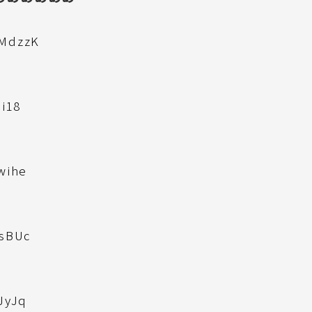
6MdzzK
Gi18
wihe
rsBUc
JyJq