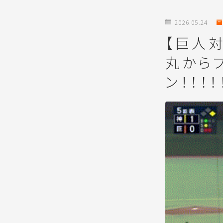
2026.05.24
【巨人
丸から
ン！！！！