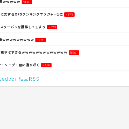
君ｗｗｗｗｗ
NEW!
に対するOPSランキングでメジャー1位
NEW!
腕スクーバルを獲得してしまう
NEW!
出ｗｗｗｗｗｗｗｗｗ
NEW!
指標やばすぎるｗｗｗｗｗｗｗｗｗｗｗｗｗ
NEW!
ナ・リーグ１位に返り咲く
NEW!
livedoor 相互RSS