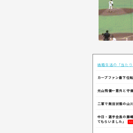
結婚生活の「当たり
カープファン最下位転
元山飛優←意外と守
二軍で無双状態の山
中日・選手会長の藤
てもらいました」
NE