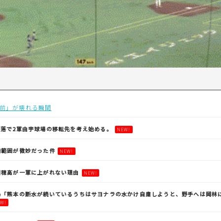
前」が壊れる瞬間
落で2軍由宇球場の移転先を考え始める。
NEW!
備範囲が微妙だった件
NEW!
川穂高が一軍に上がれない理由
NEW!
嶋「熊本の断水が続いているうちはサヨナラの水かけ自粛しようと、野手へは岡林
W!