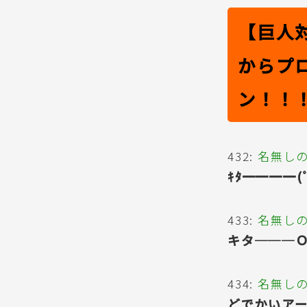
【巨人
からプ
ン！！
432:
名無し
ｷﾀ━━━━(
433:
名無し
キタ───
434:
名無し
どでかいア