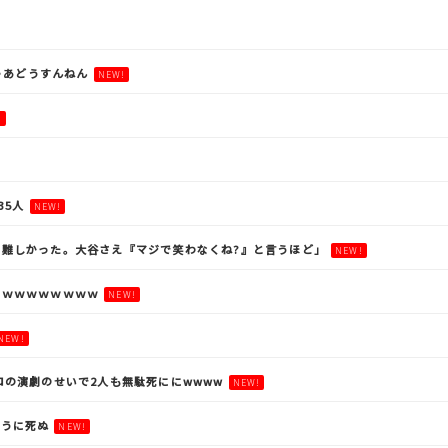
ゃあどうすんねん
NEW!
!
35人
NEW!
難しかった。大谷さえ『マジで笑わなくね?』と言うほど」
NEW!
ｗｗｗｗｗｗｗｗｗ
NEW!
NEW!
ロの演劇のせいで2人も無駄死ににwwww
NEW!
そうに死ぬ
NEW!