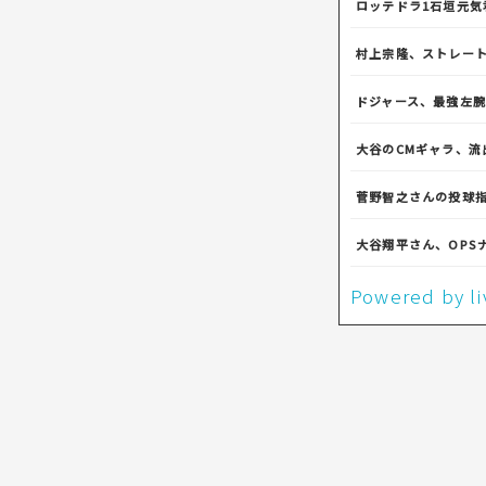
ロッテドラ1石垣元気
村上宗隆、ストレート
ドジャース、最強左
大谷のCMギャラ、流
菅野智之さんの投球
大谷翔平さん、OPS
Powered by 