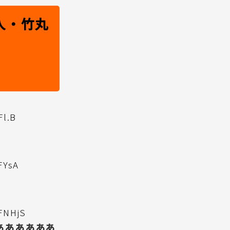
人・竹丸
Fl.B
FYsA
GFNHjS
ああああああ