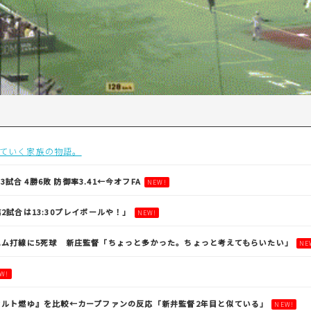
ていく家族の物語。
3試合 4勝6敗 防御率3.41←今オフFA
NEW!
2試合は13:30プレイボールや！」
NEW!
ハム打線に5死球 新庄監督「ちょっと多かった。ちょっと考えてもらいたい」
NE
W!
クルト燃ゆ』を比較←カープファンの反応「新井監督2年目と似ている」
NEW!