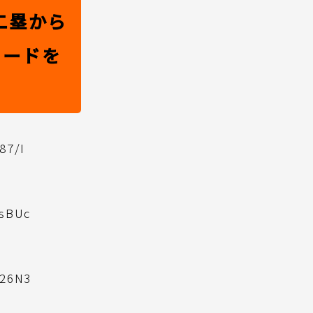
二塁から
リードを
87/I
rsBUc
426N3