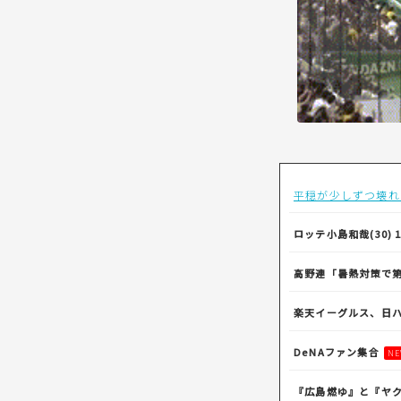
平穏が少しずつ壊れ
ロッテ小島和哉(30) 1
高野連「暑熱対策で第
楽天イーグルス、日
DeNAファン集合
NE
『広島燃ゆ』と『ヤ