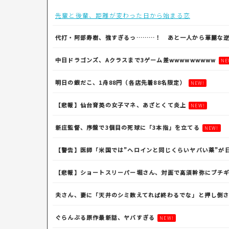
先輩と後輩、距離が変わった日から始まる恋
代打・阿部寿樹、強すぎるっ………！ あと一人から華麗な
中日ドラゴンズ、Aクラスまで3ゲーム差wwwwwwwww
NE
明日の銀だこ、1舟88円（各店先着88名限定）
NEW!
【悲報】仙台育英の女子マネ、あざとくて炎上
NEW!
新庄監督、序盤で3個目の死球に「3本指」を立てる
NEW!
【警告】医師「米国では”ヘロインと同じくらいヤバい薬”が
【悲報】ショートスリーパー堀さん、対面で高須幹弥にブチ
夫さん、妻に「天井のシミ数えてれば終わるでな」と押し倒さ
ぐらんぶる原作最新話、ヤバすぎる
NEW!