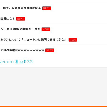
ガー野手、全員立派な成績になる
NEW!
広告塔になる
NEW!
ラン！本日2本目の本塁打 なお
NEW!
ームランについて「ニュートンは説明できるのかな」
NEW!
チで限界突破ｗｗｗｗｗｗｗｗｗｗ
NEW!
livedoor 相互RSS