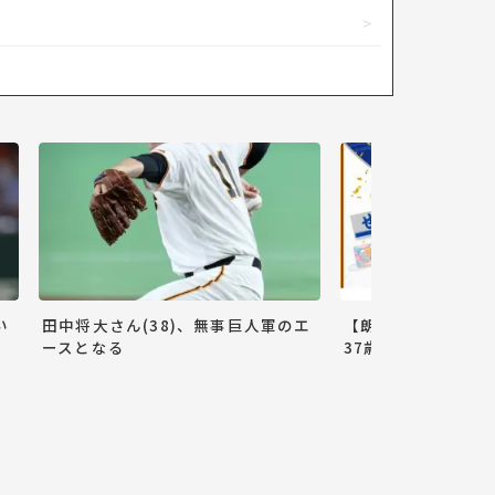
い
田中将大さん(38)、無事巨人軍のエ
【朗報】巨人小林誠
ースとなる
37歳ww