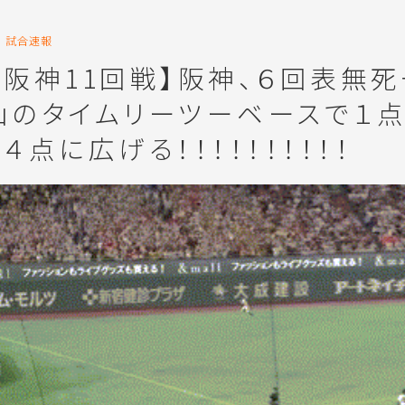
試合速報
対阪神11回戦】阪神、６回表無
山のタイムリーツーベースで１点
４点に広げる！！！！！！！！！！