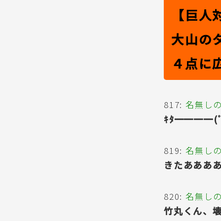
【巨人
大山の
４点に
817:
名無し
ｷﾀ━━━━(
819:
名無し
きたあああ
820:
名無し
竹丸くん、