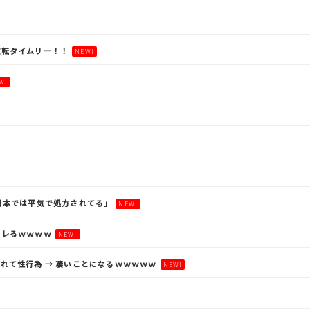
逆転タイムリー！！
NEW!
W!
日本では平気で処方されてる」
NEW!
ギレるｗｗｗｗ
NEW!
れて性行為 → 凄いことになるｗｗｗｗｗ
NEW!