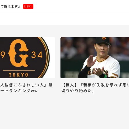
ので訴えます」
NEW!
巨人監督にふさわしい人」緊
【巨人】「若手が失敗を恐れず思
ートランキングww
切りやり始めた」