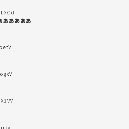
v3LXOd
ああああああ
TbetV
LogxV
0X1VV
qrJv