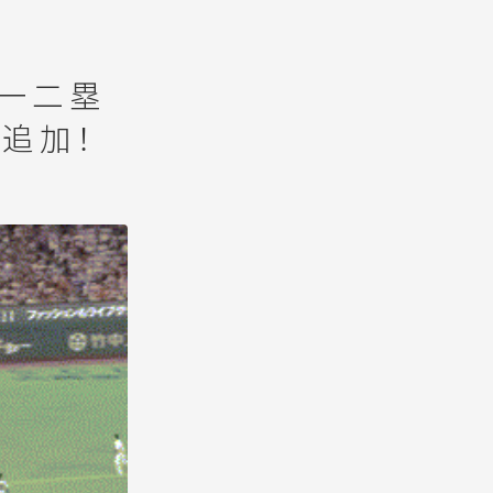
死一二塁
追加！