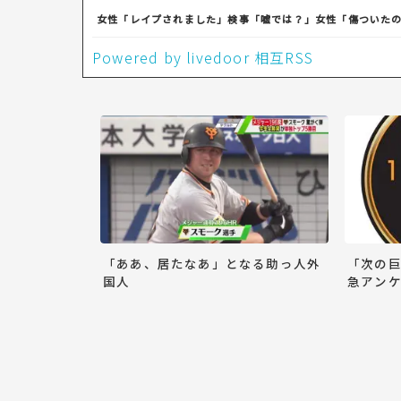
女性「レイプされました」検事「嘘では？」女性「傷ついた
Powered by livedoor 相互RSS
「ああ、居たなあ」となる助っ人外
「次の
国人
急アンケ