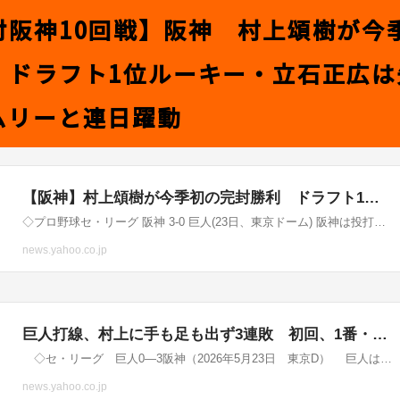
対阪神10回戦】阪神 村上頌樹が今
 ドラフト1位ルーキー・立石正広は
ムリーと連日躍動