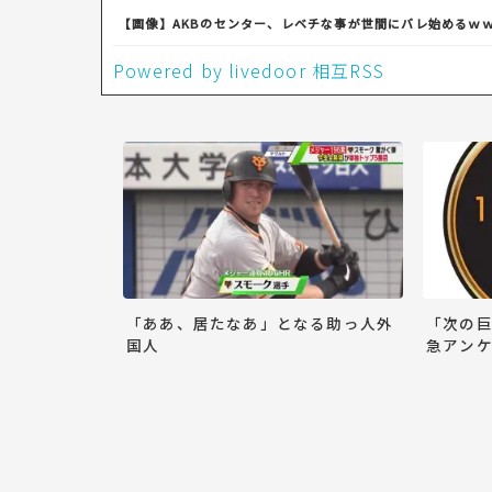
【画像】AKBのセンター、レベチな事が世間にバレ始めるｗ
Powered by livedoor 相互RSS
「ああ、居たなあ」となる助っ人外
「次の
国人
急アンケ