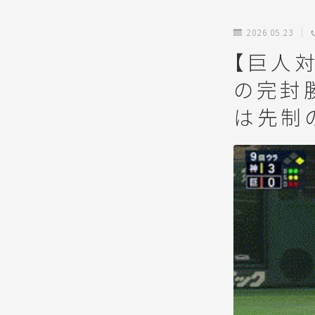
2026.05.23
【巨人
の完封
は先制