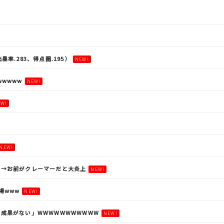
塁率.283、得点圏.195）
NEW!
wwww
NEW!
EW!
NEW!
」→お前がクレーマーだと大炎上
NEW!
場www
NEW!
成果がない」WWWWWWWWWWW
NEW!