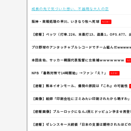
成長の先で気づいた想い、不器用な大人の恋
阪神・敗戦処理の早川、いきなり牧へ死球
NEW!
【悲報】ベッツ（打率.226、本塁打13、盗塁1，OPS.677、出
プロ野球のアンタッチャブルレコードでチーム組んだwwwww
本田圭佑、サッカー韓国代表監督に立候補ｗｗｗｗｗｗｗ
N
NPB「暑熱対策で14時開始」→ファン「え？」
NEW!
【速報】熊本イオンモール、爆発の原因は『これ』の可能性
【画像】絵師「印刷会社にゴミみたい印刷されたから晒すわ
【悲報画像】ブルーロックになんJ民とドッピュン孕ませ男登
【速報】ゼレンスキー大統領「日本の支援は期待されたほどの