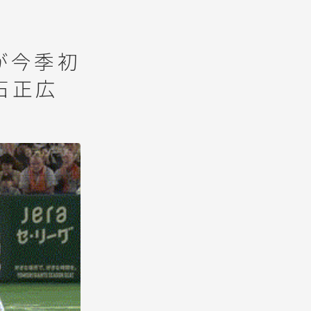
が今季初
石正広
動