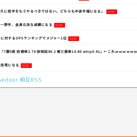
永久に投手をもうやるべきではない。どちらも中途半端になる」
NEW!
ガー野手、全員立派な成績になる
NEW!
に対するOPSランキングでメジャー1位
NEW!
7勝5敗 防御率2.79 投球回96.2 奪三振率10.80 whip0.91」←これｗｗｗｗｗ
広告塔になる
NEW!
livedoor 相互RSS