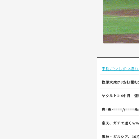
平穏が少しずつ壊れ
牧原大成が3安打猛打
ヤクルト1-4中日 泥
虎=兎-====//====
楽天、ガチで逝くｗ
阪神・ガルシア、10