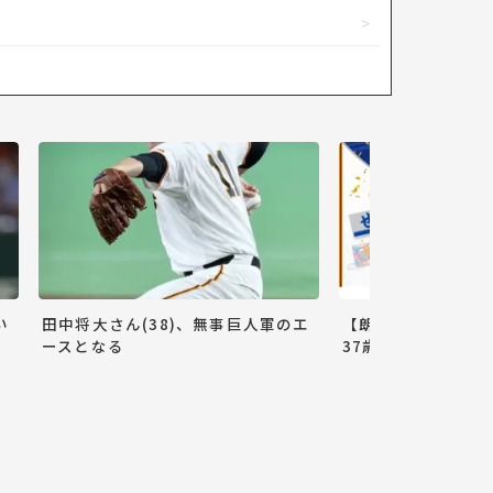
い
田中将大さん(38)、無事巨人軍のエ
【朗報】巨人小林誠
ースとなる
37歳ww