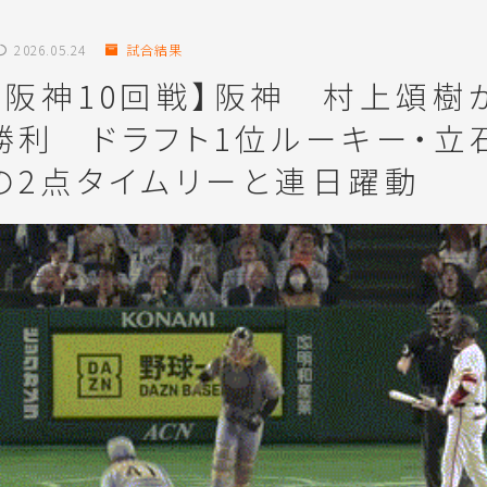
2026.05.24
試合結果
対阪神10回戦】阪神 村上頌樹
勝利 ドラフト1位ルーキー・立
の2点タイムリーと連日躍