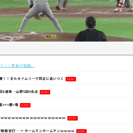
ていく家族の物語。
賞！！またタイムリーで同点に追いつく
NEW!
沼6連敗…山野5回4失点
NEW!
燕星===鯉=竜
NEW!
ｗｗｗｗｗｗｗｗｗｗｗｗｗｗｗｗｗｗｗ
NEW!
打数無安打… → ホームランホームランｗｗｗｗ
NEW!