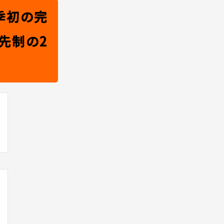
季初の完
先制の2