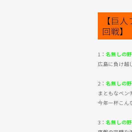
【巨人
回戦】
1：
名無しの野
広島に負け越
2：
名無しの野
まともなベン
今年一杯こん
3：
名無しの野
序盤の完璧な