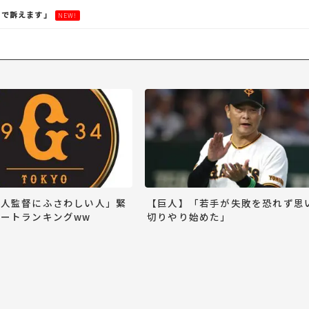
ので訴えます」
NEW!
巨人監督にふさわしい人」緊
【巨人】「若手が失敗を恐れず思
ートランキングww
切りやり始めた」