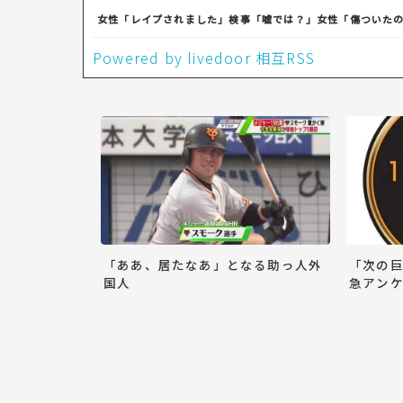
女性「レイプされました」検事「嘘では？」女性「傷ついた
Powered by livedoor 相互RSS
「ああ、居たなあ」となる助っ人外
「次の
国人
急アンケ