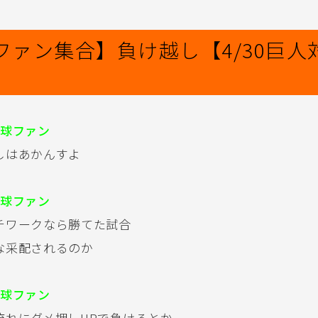
ファン集合】負け越し【4/30巨人
球ファン
しはあかんすよ
球ファン
チワークなら勝てた試合
な采配されるのか
球ファン
流れにダメ押しHRで負けるとか、、、