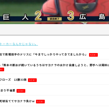
トーカーなんかじゃない。
失点で敗戦投手のドリスに「今までしっかりやってきてましたから」
NEW!
嶋「熊本の断水が続いているうちはサヨナラの水かけ自粛しようと、野手へは岡林
W!
ワローズ 13勝33敗
NEW!
泊まり不倫愛
NEW!
死球当ててサヨナラ負けｗ
NEW!