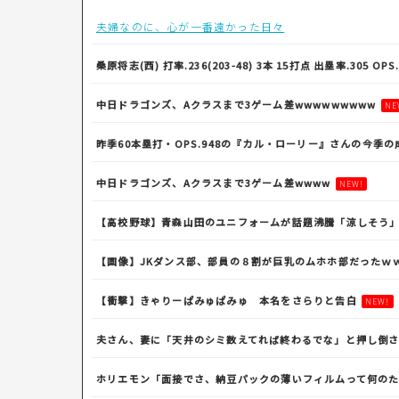
夫婦なのに、心が一番遠かった日々
桑原将志(西) 打率.236(203-48) 3本 15打点 出塁率.
中日ドラゴンズ、Aクラスまで3ゲーム差wwwwwwwww
NE
昨季60本塁打・OPS.948の『カル・ローリー』さんの今季の
中日ドラゴンズ、Aクラスまで3ゲーム差wwww
NEW!
【高校野球】青森山田のユニフォームが話題沸騰「涼しそう」
【画像】JKダンス部、部員の８割が巨乳のムホホ部だったｗ
【衝撃】きゃりーぱみゅぱみゅ 本名をさらりと告白
NEW!
夫さん、妻に「天井のシミ数えてれば終わるでな」と押し倒さ
ホリエモン「面接でさ、納豆パックの薄いフィルムって何のた