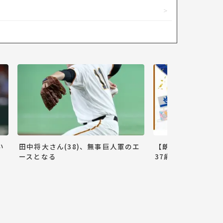
い
田中将大さん(38)、無事巨人軍のエ
【朗報】巨人小林誠
ースとなる
37歳ww