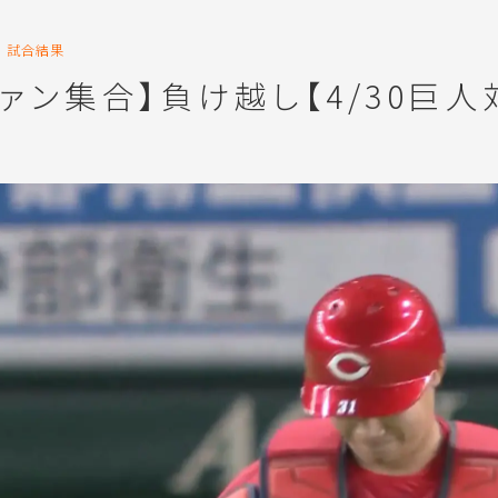
試合結果
ァン集合】負け越し【4/30巨人