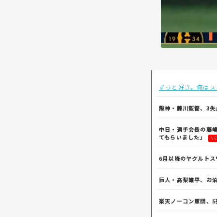
ずっと好き。俺はス
阪神・藤川監督、3
中日・選手会長の藤
てもらいました」
NE
6月以降のヤクルトス
巨人・高梨雄平、お
楽天ノーコン軍団、5