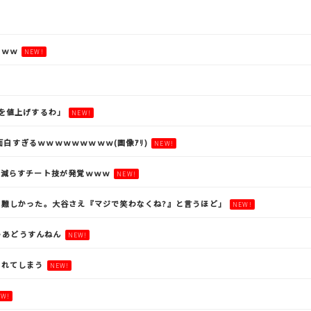
ｗｗｗ
NEW!
を値上げするわ」
NEW!
面白すぎるｗｗｗｗｗｗｗｗｗ(画像ｱﾘ)
NEW!
を減らすチート技が発覚ｗｗｗ
NEW!
難しかった。大谷さえ『マジで笑わなくね?』と言うほど」
NEW!
ゃあどうすんねん
NEW!
されてしまう
NEW!
EW!