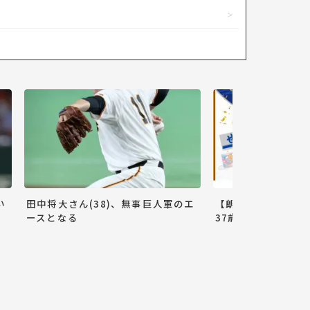
い
田中将大さん(38)、無事巨人軍のエ
【朗報】巨人小林誠
ースとなる
37歳ww