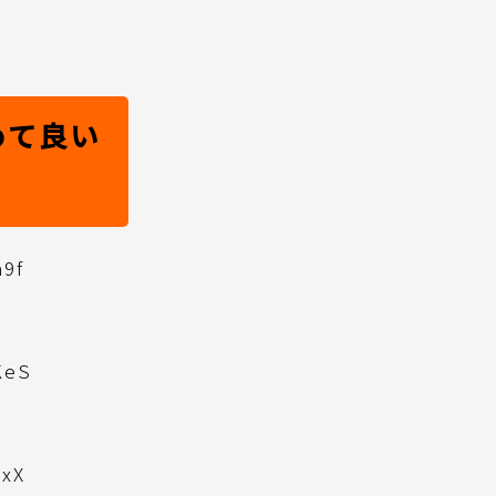
めて良い
a9f
KeS
cxX