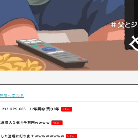
狂気へ変わる
33 OPS.685 12年契約 残り8年
NEW!
生涯収入１億４千万円ｗｗｗｗ
NEW!
板した途端に打ち出すｗｗｗｗｗｗｗｗ
NEW!