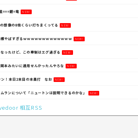
燕星===鯉=竜
NEW!
らの想像の8倍くらい打ちまくってる
NEW!
指標やばすぎるｗｗｗｗｗｗｗｗｗｗｗｗｗ
NEW!
になったけど、この牽制はエグ過ぎる
NEW!
上岡本みたいに通用せんかったんやろな
NEW!
ラン！本日2本目の本塁打 なお
NEW!
ームランについて「ニュートンは説明できるのかな」
NEW!
livedoor 相互RSS