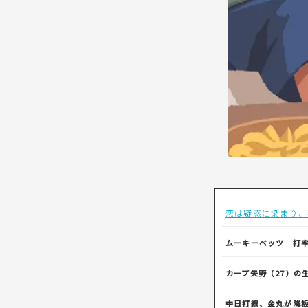
恋は疑惑に染まり、
ムーキーベッツ 打率.2
カープ矢野（27）の
中日打線、金丸が降