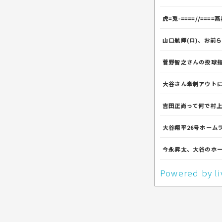
虎=兎-====//====
山口航輝(ロ)、お前
菅野智之さんの投球
大谷さん牽制アウト
吉田正尚って何で村
大谷翔平26号ホーム
今永昇太、大谷のホ
Powered by 