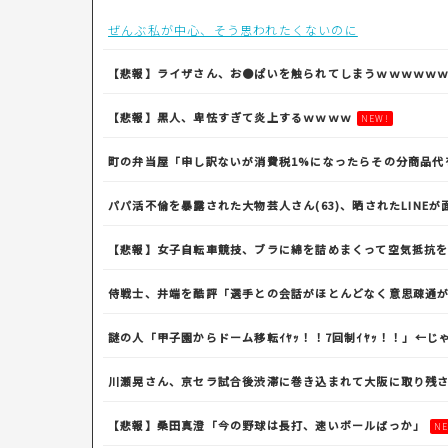
ぜんぶ私が中心、そう思われたくないのに
【悲報】ライザさん、お●ぱいを触られてしまうｗｗｗｗｗ
【悲報】黒人、卑怯すぎて炎上するｗｗｗｗ
NEW!
町の弁当屋「申し訳ないが消費税1%になったらその分商品代
パパ活不倫を暴露された大物芸人さん(63)、晒されたLINEが
【悲報】女子自転車競技、ブラに綿を詰めまくって空気抵抗
侍戦士、井端を酷評「選手との会話がほとんどなく意思疎通が
謎の人「甲子園からドーム移転ｲﾔｯ！！7回制ｲﾔｯ！！」←じ
川瀬晃さん、京セラ試合後渋滞に巻き込まれて大阪に取り残
【悲報】桑田真澄「今の野球は長打、速いボールばっか」
N