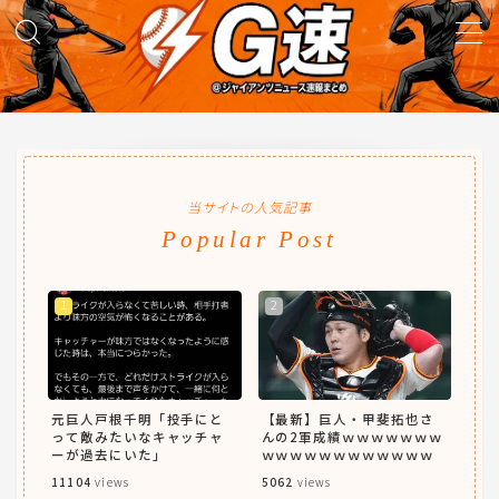
MENU
試合実況
当サイトの人気記事
得点映像
Popular Post
試合結果
議論・雑談
ニュース
元巨人戸根千明「投手にと
【最新】巨人・甲斐拓也さ
って敵みたいなキャッチャ
んの2軍成績ｗｗｗｗｗｗｗ
ーが過去にいた」
ｗｗｗｗｗｗｗｗｗｗｗｗ
11104
views
5062
views