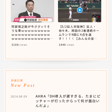
阿部慎之助が今ググッてそ
【5/2巨人対阪神】巨人・
うな事ｗｗｗｗｗｗｗｗｗ
佐々木、岸田の2者連続ホー
ｗｗｗｗｗｗｗｗｗｗｗｗ
ムランで9回に4点を返
ｗｗｗｗｗｗｗｗｗｗｗｗ
す！！！！【みんなの反
ｗｗｗｗｗｗｗｗｗｗｗ
応】
3106
views
2440
views
新着記事
New Post
AHRA「DH導入が遅すぎる、たまにピ
2026.08.09
ッチャーが打ったからって何が面白い
んだよ」