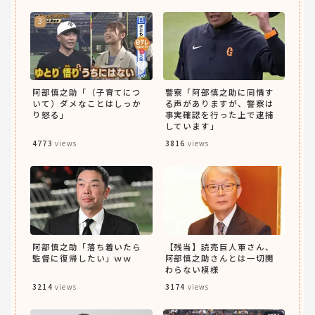
阿部慎之助「（子育てにつ
警察「阿部慎之助に同情す
いて）ダメなことはしっか
る声がありますが、警察は
り怒る」
事実確認を行った上で逮捕
しています」
4773
views
3816
views
阿部慎之助「落ち着いたら
【残当】読売巨人軍さん、
監督に復帰したい」ｗｗ
阿部慎之助さんとは一切関
わらない模様
3214
views
3174
views