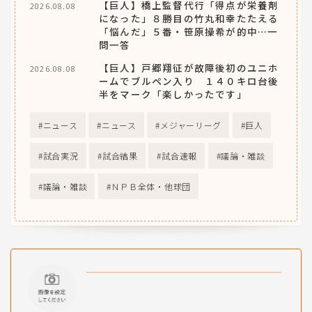
【巨人】橋上監督代行「得点が栄養剤
2026.08.08
になった」８勝目の竹丸和幸たたえる
「悩んだ」５番・笹原操希が的中…一
問一答
【巨人】戸郷翔征が故障後初のユニホ
2026.08.08
ームでブルペン入り １４０キロ台後
半をマーク「楽しかったです」
ニュース
ニュース
メジャーリーグ
巨人
試合実況
試合結果
試合速報
議論・雑談
議論・雑談
ＮＰＢ全体・他球団