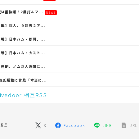
4番抜擢！2塁打＆マ...
NEW!
戦】巨人、９回表２ア...
戦】日本ハム・郡司、...
戦】日本ハム・カスト...
達朗、ノムさん派閥に...
氏騒動に言及「本当に...
livedoor 相互RSS
X
Facebook
LINE
URL
ARE