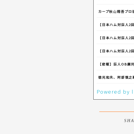
カープ秋山翔吾プロ初
【日本ハム対巨人2回
【日本ハム対巨人2回
【日本ハム対巨人2回
【悲報】巨人OB廣岡
徳光和夫、阿部慎之助
Powered by 
SH